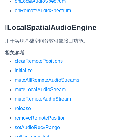
onLocalAudioSpectrum
onRemoteAudioSpectrum
ILocalSpatialAudioEngine
用于实现基础空间音效引擎接口功能。
相关参考
clearRemotePositions
initialize
muteAllRemoteAudioStreams
muteLocalAudioStream
muteRemoteAudioStream
release
removeRemotePosition
setAudioRecvRange
setDistanceUnit