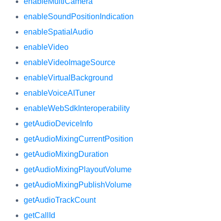
enableMultiCamera
enableSoundPositionIndication
enableSpatialAudio
enableVideo
enableVideoImageSource
enableVirtualBackground
enableVoiceAITuner
enableWebSdkInteroperability
getAudioDeviceInfo
getAudioMixingCurrentPosition
getAudioMixingDuration
getAudioMixingPlayoutVolume
getAudioMixingPublishVolume
getAudioTrackCount
getCallId