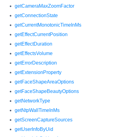
getCameraMaxZoomFactor
getConnectionState
getCurrentMonotonicTimeInMs
getEffectCurrentPosition
getEffectDuration
getEffectsVolume
getErrorDescription
getExtensionProperty
getFaceShapeAreaOptions
getFaceShapeBeautyOptions
getNetworkType
getNtpWallTimeInMs
getScreenCaptureSources
getUserInfoByUid