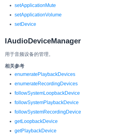
setApplicationMute
setApplicationVolume
setDevice
IAudioDeviceManager
用于音频设备的管理。
相关参考
enumeratePlaybackDevices
enumerateRecordingDevices
followSystemLoopbackDevice
followSystemPlaybackDevice
followSystemRecordingDevice
getLoopbackDevice
getPlaybackDevice