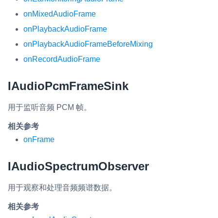
onMixedAudioFrame
onPlaybackAudioFrame
onPlaybackAudioFrameBeforeMixing
onRecordAudioFrame
IAudioPcmFrameSink
用于监听音频 PCM 帧。
相关参考
onFrame
IAudioSpectrumObserver
用于观察和处理音频频谱数据。
相关参考