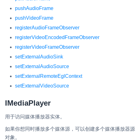
pushAudioFrame
pushVideoFrame
registerAudioFrameObserver
registerVideoEncodedFrameObserver
registerVideoFrameObserver
setExternalAudioSink
setExternalAudioSource
setExternalRemoteEglContext
setExternalVideoSource
IMediaPlayer
用于访问媒体播放器实体。
如果你想同时播放多个媒体源，可以创建多个媒体播放器源
对象。