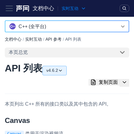
文档中心
实时互动
产品
解决方案
通用文档
Legacy 文档
C++ (全平台)
Android
文档中心
/
实时互动
/
API 参考
/
API 列表
实时互动基础能力
iOS
本页总览
对话式 AI 引擎
NEW
HOT
macOS
API 列表
突破传统文字交互模式，与 AI 进行高拟真、自然流畅的实时语
v4.6.2
Web
音对话
v4.6.2
复制页面
C++ (全平台)
实时互动
HOT
v4.6.0
集成实时通信技术，实现更强的实时音视频互动功能、更大的可
HarmonyOS
扩展性和更优秀的互动效果
本页列出
C++
所有的接口类以及其中包含的 API。
v4.5.2
C# (Windows)
实时消息
v4.5.1
Canvas
小程序
一整套低延时、高并发、可扩展、高可靠的实时消息及状态同步
v4.5.0
解决方案
类用于渲染视频流。
Electron
Canvas