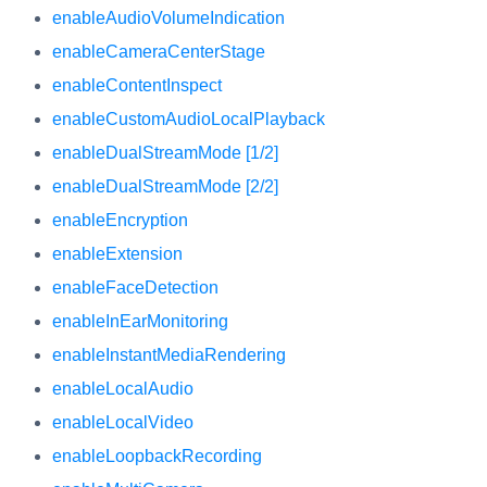
enableAudioVolumeIndication
enableCameraCenterStage
enableContentInspect
enableCustomAudioLocalPlayback
enableDualStreamMode [1/2]
enableDualStreamMode [2/2]
enableEncryption
enableExtension
enableFaceDetection
enableInEarMonitoring
enableInstantMediaRendering
enableLocalAudio
enableLocalVideo
enableLoopbackRecording