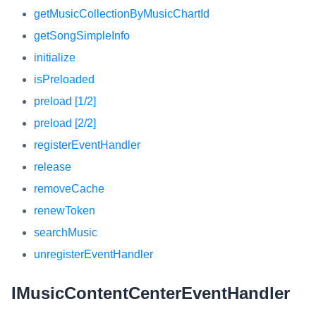
getMusicCollectionByMusicChartId
getSongSimpleInfo
initialize
isPreloaded
preload [1/2]
preload [2/2]
registerEventHandler
release
removeCache
renewToken
searchMusic
unregisterEventHandler
IMusicContentCenterEventHandler