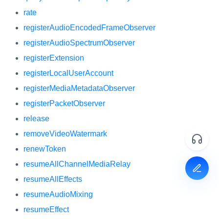
rate
registerAudioEncodedFrameObserver
registerAudioSpectrumObserver
registerExtension
registerLocalUserAccount
registerMediaMetadataObserver
registerPacketObserver
release
removeVideoWatermark
renewToken
resumeAllChannelMediaRelay
resumeAllEffects
resumeAudioMixing
resumeEffect