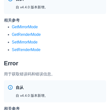
自 v4.4.0 版本新增。
微呼叫
NEW
实现智能硬件和微信小程序之间的实时音视频互通
相关参考
GetMirrorMode
Status Page
集中展示声网主要产品及服务的综合服务质量及可用性信息
GetRenderMode
SetMirrorMode
内容审核
SetRenderMode
对实时音频和视频画面进行风险识别，并联动回调和业务处置流
程
Error
云市场
一站式实时互动模块的选型、购买、账号打通
用于获取错误码和错误信息。
SDK 拓展插件
自从
拓展 SDK 能力，打造更具个性化的音视频互动效果
自 v4.4.0 版本新增。
媒体服务
使用录制、推流、拉流等服务丰富互动体验
相关参考