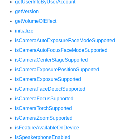
getUserInfoByUserAccount
getVersion
getVolumeOfEffect
initialize
isCameraAutoExposureFaceModeSupported
isCameraAutoFocusFaceModeSupported
isCameraCenterStageSupported
isCameraExposurePositionSupported
isCameraExposureSupported
isCameraFaceDetectSupported
isCameraFocusSupported
isCameraTorchSupported
isCameraZoomSupported
isFeatureAvailableOnDevice
isSpeakerphoneEnabled