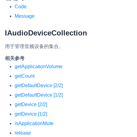
云端录制
本地服务端录制
旁路推流
Code
输入在线媒体流
云端转码
RTMP 网关
Message
RTC 服务端 SDK
IAudioDeviceCollection
与 RTC 客户端 SDK 互通，实现收发流
用于管理音频设备的集合。
PPT 转码服务
相关参考
快速高效的文档转换解决方案
getApplicationVolume
水晶球
getCount
全周期通话质量检测、回溯和分析方案
getDefaultDevice [2/2]
控制台
getDefaultDevice [1/2]
开通和管理声网各项产品服务的统一入口
getDevice [2/2]
低代码应用平台
getDevice [1/2]
isApplicationMute
灵动会议
NEW
release
低代码集成、灵活定制、超低延时的音视频会议