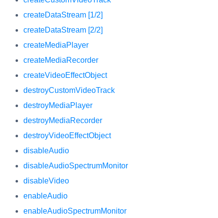
createDataStream [1/2]
createDataStream [2/2]
createMediaPlayer
createMediaRecorder
createVideoEffectObject
destroyCustomVideoTrack
destroyMediaPlayer
destroyMediaRecorder
destroyVideoEffectObject
disableAudio
disableAudioSpectrumMonitor
disableVideo
enableAudio
enableAudioSpectrumMonitor