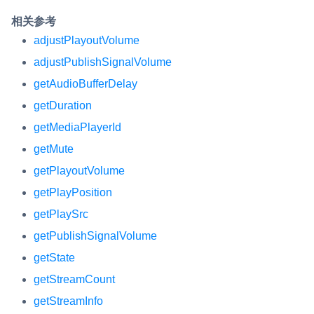
相关参考
adjustPlayoutVolume
adjustPublishSignalVolume
getAudioBufferDelay
getDuration
getMediaPlayerId
getMute
getPlayoutVolume
getPlayPosition
getPlaySrc
getPublishSignalVolume
getState
getStreamCount
getStreamInfo