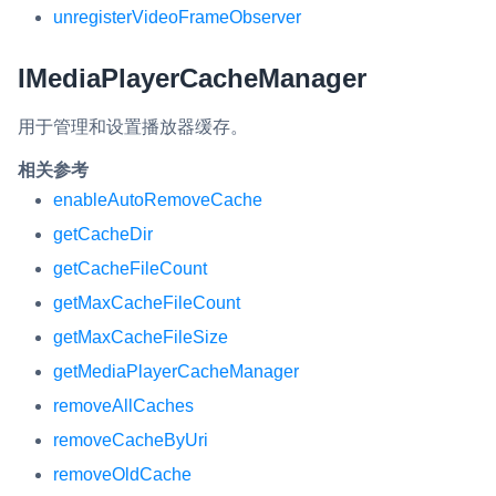
unregisterVideoFrameObserver
IMediaPlayerCacheManager
用于管理和设置播放器缓存。
相关参考
enableAutoRemoveCache
getCacheDir
getCacheFileCount
getMaxCacheFileCount
getMaxCacheFileSize
getMediaPlayerCacheManager
removeAllCaches
removeCacheByUri
removeOldCache