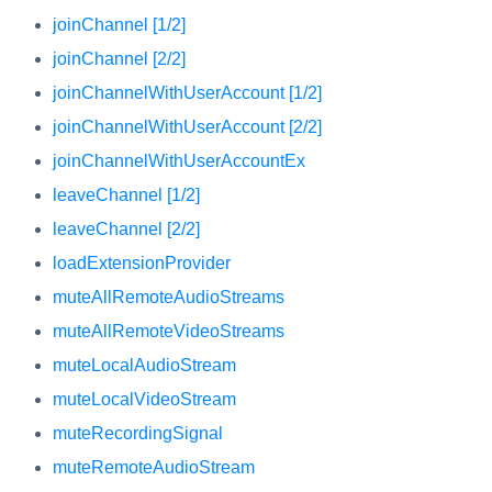
joinChannel [1/2]
joinChannel [2/2]
joinChannelWithUserAccount [1/2]
joinChannelWithUserAccount [2/2]
joinChannelWithUserAccountEx
leaveChannel [1/2]
leaveChannel [2/2]
loadExtensionProvider
muteAllRemoteAudioStreams
muteAllRemoteVideoStreams
muteLocalAudioStream
muteLocalVideoStream
muteRecordingSignal
muteRemoteAudioStream