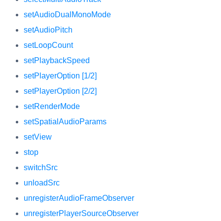
setAudioDualMonoMode
setAudioPitch
setLoopCount
setPlaybackSpeed
setPlayerOption [1/2]
setPlayerOption [2/2]
setRenderMode
setSpatialAudioParams
setView
stop
switchSrc
unloadSrc
unregisterAudioFrameObserver
unregisterPlayerSourceObserver