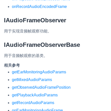
onRecordAudioEncodedFrame
IAudioFrameObserver
用于实现音频帧观察功能。
IAudioFrameObserverBase
用于音频帧观察的基类。
相关参考
getEarMonitoringAudioParams
getMixedAudioParams
getObservedAudioFramePosition
getPlaybackAudioParams
getRecordAudioParams
onEarMonitoringAudioFrame