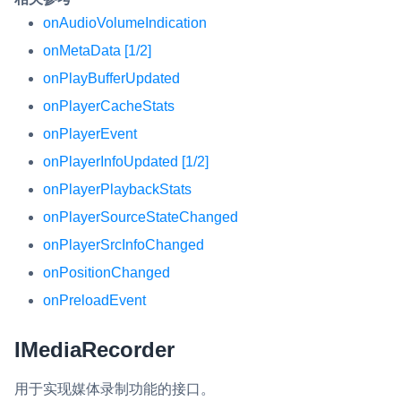
onAudioVolumeIndication
onMetaData [1/2]
onPlayBufferUpdated
onPlayerCacheStats
onPlayerEvent
onPlayerInfoUpdated [1/2]
onPlayerPlaybackStats
onPlayerSourceStateChanged
onPlayerSrcInfoChanged
onPositionChanged
onPreloadEvent
IMediaRecorder
用于实现媒体录制功能的接口。