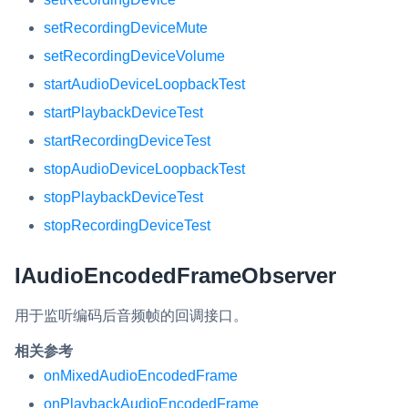
setRecordingDeviceMute
setRecordingDeviceVolume
startAudioDeviceLoopbackTest
startPlaybackDeviceTest
startRecordingDeviceTest
stopAudioDeviceLoopbackTest
stopPlaybackDeviceTest
stopRecordingDeviceTest
IAudioEncodedFrameObserver
用于监听编码后音频帧的回调接口。
相关参考
onMixedAudioEncodedFrame
onPlaybackAudioEncodedFrame