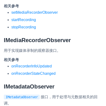
相关参考
setMediaRecorderObserver
startRecording
stopRecording
IMediaRecorderObserver
用于实现媒体录制的观察器接口。
相关参考
onRecorderInfoUpdated
onRecorderStateChanged
IMetadataObserver
接口，用于处理与元数据相关的回
IMetadataObserver
调。