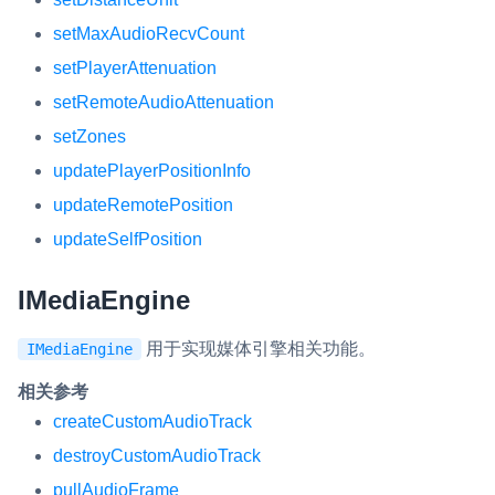
setMaxAudioRecvCount
setPlayerAttenuation
setRemoteAudioAttenuation
setZones
updatePlayerPositionInfo
updateRemotePosition
updateSelfPosition
IMediaEngine
用于实现媒体引擎相关功能。
IMediaEngine
相关参考
createCustomAudioTrack
destroyCustomAudioTrack
pullAudioFrame