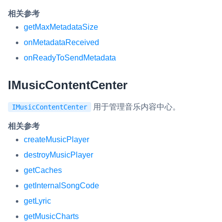
相关参考
getMaxMetadataSize
onMetadataReceived
onReadyToSendMetadata
IMusicContentCenter
用于管理音乐内容中心。
IMusicContentCenter
相关参考
createMusicPlayer
destroyMusicPlayer
getCaches
getInternalSongCode
getLyric
getMusicCharts