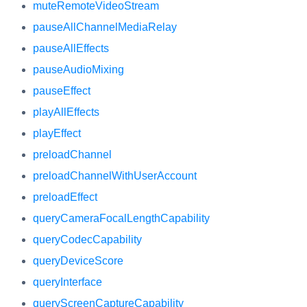
muteRemoteVideoStream
pauseAllChannelMediaRelay
pauseAllEffects
pauseAudioMixing
pauseEffect
playAllEffects
playEffect
preloadChannel
preloadChannelWithUserAccount
preloadEffect
queryCameraFocalLengthCapability
queryCodecCapability
queryDeviceScore
queryInterface
queryScreenCaptureCapability