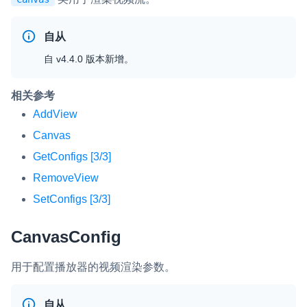
v4.4.0
即时通讯 IM
NEW
Unity
自从
一整套高可靠、低时延、高并发、安全、全球化的即时聊天云服
v4.3.2
务。
Flutter
自 v4.4.0 版本新增。
v4.3.1
融合 CDN 直播
React Native
相关参考
v4.3.0
对接国内外多家 CDN 供应商，提供一个整体播放体验最佳的
Unreal (C++)
CDN 直播方案
AddView
v4.2.3
Canvas
Unreal (Blueprint)
媒体流加速
v4.2.2
GetConfigs [3/3]
为智能硬件提供优质的媒体流传输，实现人与人、人与物、物与
React
物的实时互动连接
RemoveView
实时互动扩展能力
SetConfigs [3/3]
CanvasConfig
实时转录翻译
快速实现实时的语音转写功能
用于配置播放器的视频渲染参数。
互动白板
快速实现多人实时互动白板协作
自从