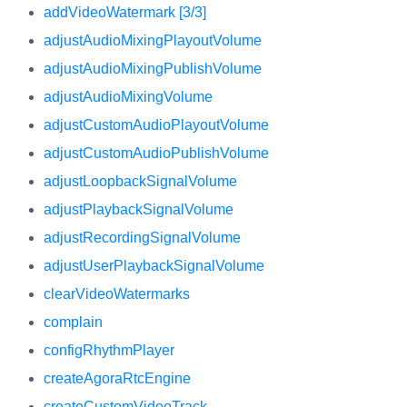
addVideoWatermark [3/3]
adjustAudioMixingPlayoutVolume
adjustAudioMixingPublishVolume
adjustAudioMixingVolume
adjustCustomAudioPlayoutVolume
adjustCustomAudioPublishVolume
adjustLoopbackSignalVolume
adjustPlaybackSignalVolume
adjustRecordingSignalVolume
adjustUserPlaybackSignalVolume
clearVideoWatermarks
complain
configRhythmPlayer
createAgoraRtcEngine
createCustomVideoTrack