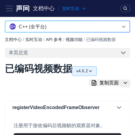
文档中心
实时互动
产品
解决方案
通用文档
Legacy 文档
C++ (全平台)
Android
文档中心
/
实时互动
/
API 参考
/
视频功能
/
已编码视频数据
实时互动基础能力
iOS
本页总览
对话式 AI 引擎
NEW
HOT
macOS
已编码视频数据
突破传统文字交互模式，与 AI 进行高拟真、自然流畅的实时语
v4.6.2
Web
音对话
v4.6.2
复制页面
C++ (全平台)
实时互动
HOT
v4.6.0
集成实时通信技术，实现更强的实时音视频互动功能、更大的可
HarmonyOS
扩展性和更优秀的互动效果
v4.5.2
registerVideoEncodedFrameObserver
C# (Windows)
实时消息
v4.5.1
小程序
一整套低延时、高并发、可扩展、高可靠的实时消息及状态同步
注册用于接收编码后视频帧的观察器对象。
v4.5.0
解决方案
Electron