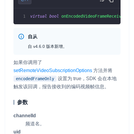
云端录制
本地服务端录制
旁路推流
输入在线媒体流
云端转码
RTMP 网关
virtual
bool
onEncodedVideoFrameReceived
(
co
RTC 服务端 SDK
与 RTC 客户端 SDK 互通，实现收发流
自从
自 v4.6.0 版本新增。
PPT 转码服务
快速高效的文档转换解决方案
如果你调用了
水晶球
setRemoteVideoSubscriptionOptions
方法并将
全周期通话质量检测、回溯和分析方案
设置为
true
，SDK 会在本地
encodedFrameOnly
触发该回调，报告接收到的编码视频帧信息。
控制台
开通和管理声网各项产品服务的统一入口
参数
低代码应用平台
channelId
频道名。
灵动会议
NEW
uid
低代码集成、灵活定制、超低延时的音视频会议