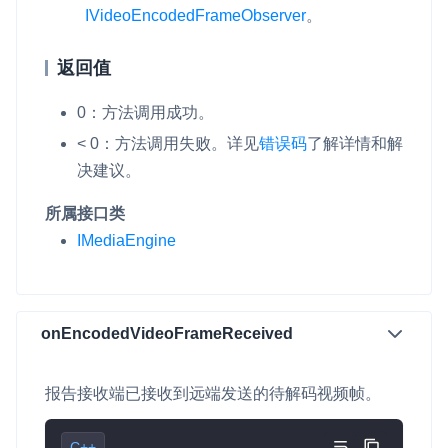
IVideoEncodedFrameObserver
。
微呼叫
NEW
实现智能硬件和微信小程序之间的实时音视频互通
返回值
Status Page
0：方法调用成功。
集中展示声网主要产品及服务的综合服务质量及可用性信息
< 0：方法调用失败。详见
错误码
了解详情和解
决建议。
内容审核
对实时音频和视频画面进行风险识别，并联动回调和业务处置流
所属接口类
程
IMediaEngine
云市场
一站式实时互动模块的选型、购买、账号打通
onEncodedVideoFrameReceived
SDK 拓展插件
拓展 SDK 能力，打造更具个性化的音视频互动效果
报告接收端已接收到远端发送的待解码视频帧。
媒体服务
使用录制、推流、拉流等服务丰富互动体验
C++