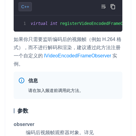
C++
v4.4.0
即时通讯 IM
NEW
Unity
一整套高可靠、低时延、高并发、安全、全球化的即时聊天云服
v4.3.2
务。
virtual
int
registerVideoEncodedFrameObserv
Flutter
v4.3.1
融合 CDN 直播
React Native
如果你只需要监听编码后的视频帧（例如 H.264 格
v4.3.0
对接国内外多家 CDN 供应商，提供一个整体播放体验最佳的
式），而不进行解码和渲染，建议通过此方法注册
Unreal (C++)
CDN 直播方案
v4.2.3
一个自定义的
IVideoEncodedFrameObserver
实
Unreal (Blueprint)
媒体流加速
例。
v4.2.2
为智能硬件提供优质的媒体流传输，实现人与人、人与物、物与
React
物的实时互动连接
信息
实时互动扩展能力
请在加入频道前调用此方法。
实时转录翻译
参数
快速实现实时的语音转写功能
observer
互动白板
编码后视频帧观察器对象。详见
快速实现多人实时互动白板协作