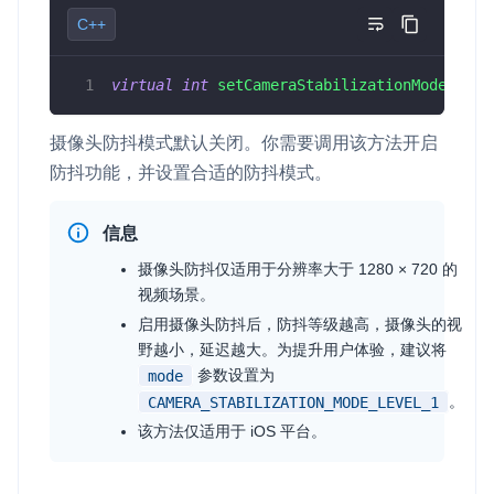
C++
v4.4.0
即时通讯 IM
NEW
Unity
一整套高可靠、低时延、高并发、安全、全球化的即时聊天云服
v4.3.2
务。
virtual
int
setCameraStabilizationMode
(
CAME
Flutter
v4.3.1
融合 CDN 直播
React Native
摄像头防抖模式默认关闭。你需要调用该方法开启
v4.3.0
对接国内外多家 CDN 供应商，提供一个整体播放体验最佳的
防抖功能，并设置合适的防抖模式。
Unreal (C++)
CDN 直播方案
v4.2.3
Unreal (Blueprint)
媒体流加速
信息
v4.2.2
为智能硬件提供优质的媒体流传输，实现人与人、人与物、物与
React
摄像头防抖仅适用于分辨率大于 1280 × 720 的
物的实时互动连接
视频场景。
实时互动扩展能力
启用摄像头防抖后，防抖等级越高，摄像头的视
野越小，延迟越大。为提升用户体验，建议将
参数设置为
mode
实时转录翻译
。
CAMERA_STABILIZATION_MODE_LEVEL_1
快速实现实时的语音转写功能
该方法仅适用于 iOS 平台。
互动白板
快速实现多人实时互动白板协作