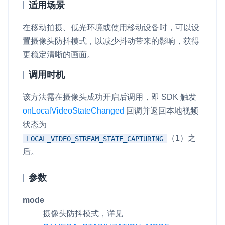
适用场景
微呼叫
NEW
在移动拍摄、低光环境或使用移动设备时，可以设
实现智能硬件和微信小程序之间的实时音视频互通
置摄像头防抖模式，以减少抖动带来的影响，获得
更稳定清晰的画面。
Status Page
集中展示声网主要产品及服务的综合服务质量及可用性信息
调用时机
内容审核
该方法需在摄像头成功开启后调用，即 SDK 触发
对实时音频和视频画面进行风险识别，并联动回调和业务处置流
onLocalVideoStateChanged
回调并返回本地视频
程
状态为
云市场
（1）之
LOCAL_VIDEO_STREAM_STATE_CAPTURING
一站式实时互动模块的选型、购买、账号打通
后。
SDK 拓展插件
参数
拓展 SDK 能力，打造更具个性化的音视频互动效果
mode
媒体服务
摄像头防抖模式，详见
使用录制、推流、拉流等服务丰富互动体验