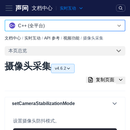
文档中心
实时互动
产品
解决方案
通用文档
Legacy 文档
C++ (全平台)
Android
文档中心
/
实时互动
/
API 参考
/
视频功能
/
摄像头采集
实时互动基础能力
iOS
本页总览
对话式 AI 引擎
NEW
HOT
macOS
摄像头采集
突破传统文字交互模式，与 AI 进行高拟真、自然流畅的实时语
v4.6.2
Web
音对话
v4.6.2
复制页面
C++ (全平台)
实时互动
HOT
v4.6.0
集成实时通信技术，实现更强的实时音视频互动功能、更大的可
HarmonyOS
扩展性和更优秀的互动效果
v4.5.2
setCameraStabilizationMode
C# (Windows)
实时消息
v4.5.1
小程序
一整套低延时、高并发、可扩展、高可靠的实时消息及状态同步
设置摄像头防抖模式。
v4.5.0
解决方案
Electron