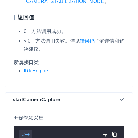
CAMERA_STABILIZATION_MODE
。
云端录制
本地服务端录制
旁路推流
输入在线媒体流
云端转码
RTMP 网关
返回值
RTC 服务端 SDK
0：方法调用成功。
与 RTC 客户端 SDK 互通，实现收发流
< 0：方法调用失败。详见
错误码
了解详情和解
决建议。
PPT 转码服务
快速高效的文档转换解决方案
所属接口类
IRtcEngine
水晶球
全周期通话质量检测、回溯和分析方案
控制台
startCameraCapture
开通和管理声网各项产品服务的统一入口
低代码应用平台
开始视频采集。
灵动会议
NEW
C++
低代码集成、灵活定制、超低延时的音视频会议