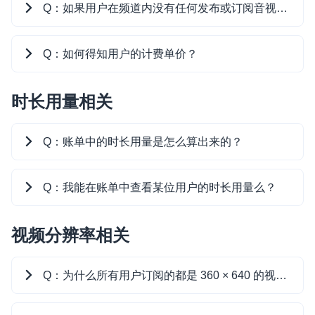
Q：如果用户在频道内没有任何发布或订阅音视频流的行为，会产生费用吗？
即时通讯 IM
NEW
Flutter
一整套高可靠、低时延、高并发、安全、全球化的即时聊天云服
A
：会产生音频订阅费用。
务。
Q：如何得知用户的计费单价？
React Native
在频道内发布音视频流的行为不会产生费用。
融合 CDN 直播
Unreal (C++)
时长用量相关
A
：用户的计费单价根据他在频道中的角色以及订
即使用户在频道内未主动订阅音视频流，也会
对接国内外多家 CDN 供应商，提供一个整体播放体验最佳的
Unreal (Blueprint)
CDN 直播方案
阅行为来确定，你可参考下面的流程图来确定用户
产生音频时长用量，从而产生音频订阅费用。
的计费单价：
React
Q：账单中的时长用量是怎么算出来的？
媒体流加速
为智能硬件提供优质的媒体流传输，实现人与人、人与物、物与
RESTful
物的实时互动连接
A
：声网以秒为单位统计用量，然后将秒转换为分
Q：我能在账单中查看某位用户的时长用量么？
实时互动扩展能力
钟进行计费。在每月底结算整月用量时，声网会把
当月产生的音频和各类型的视频用量（单位为秒）
视频分辨率相关
不能。你在账单中看到的用量是你声网开发者账号
实时转录翻译
分别相加，然后除以 60，分别得出音频分钟数和各
下所有项目中所有用户的音视频时长用量总和。如
快速实现实时的语音转写功能
类型的视频分钟数，最后
向上
取整。
需获取单个用户的用量，你可以使用 SDK 报告的
Q：为什么所有用户订阅的都是 360 × 640 的视频流，我的单价却被定在超高清档？
如下统计数据：
例如一个月产生了 59 秒的音频时长用量，则音频
互动白板
用量数据计为 1 分钟；如果产生了 61 秒的视频时
快速实现多人实时互动白板协作
有关不同场景下的计费单价，详见
基础计费项目单