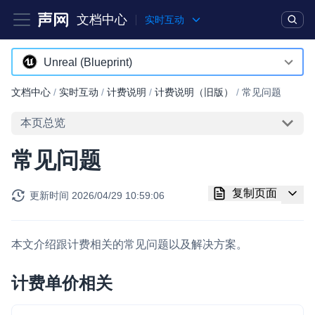
文档中心
实时互动
产品
解决方案
通用文档
Legacy 文档
Unreal (Blueprint)
Android
文档中心
/
实时互动
/
计费说明
/
计费说明（旧版）
/
常见问题
实时互动基础能力
iOS
本页总览
对话式 AI 引擎
NEW
HOT
macOS
常见问题
突破传统文字交互模式，与 AI 进行高拟真、自然流畅的实时语
Web
音对话
复制页面
更新时间
2026/04/29 10:59:06
Windows
实时互动
HOT
集成实时通信技术，实现更强的实时音视频互动功能、更大的可
HarmonyOS
扩展性和更优秀的互动效果
本文介绍跟计费相关的常见问题以及解决方案。
小程序
实时消息
计费单价相关
Electron
一整套低延时、高并发、可扩展、高可靠的实时消息及状态同步
解决方案
Unity