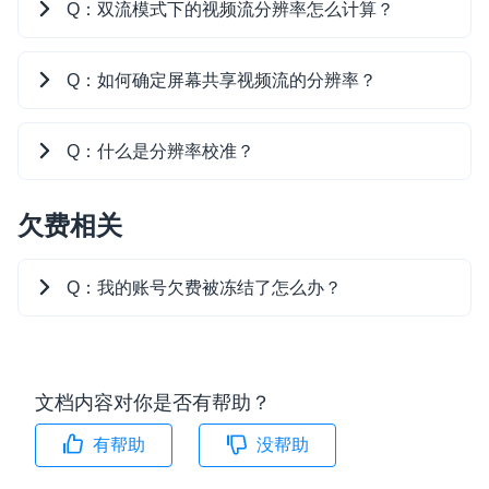
Android：
回调的
onRtcStats
A
：视频档位基于集合分辨率而定，即对你订阅的
Q：双流模式下的视频流分辨率怎么计算？
长用量，则视频用量数据计为 2 分钟。月用量误差
价表
。
属性。
totalDuration
流的分辨率进行求和。所以，你订阅的视频流越
微呼叫
NEW
在 1 分钟内。
iOS：
回调的
多，你的集合分辨率越有可能超过 1,280 x 720 的
reportRtcStats
duration
实现智能硬件和微信小程序之间的实时音视频互通
双流模式下，用户的分辨率计算方式如下：
Q：如何确定屏幕共享视频流的分辨率？
属性。
超清档。
Status Page
如果订阅的是大流，则用户的集合分辨率根据
Windows：
回调的
onRtcStats
duration
A
：屏幕共享视频流的分辨率以你在以下类中设置
集中展示声网主要产品及服务的综合服务质量及可用性信息
发送端设置的大流分辨率计算。
Q：什么是分辨率校准？
属性。
的视频分辨率为准，如果你未设置分辨率，则以默
如果订阅的是小流，则用户的集合分辨率根据
macOS:
回调的
reportRtcStats
duration
内容审核
认分辨率为计费标准。
用户实际收到的分辨率计算。
欠费相关
A
：计算集合分辨率时，我们会将分辨率为
属性。
对实时音频和视频画面进行风险识别，并联动回调和业务处置流
如果订阅的是大流，但因为弱网情况下接收了
程
225,280（640 × 352）的视频流按分辨率
如果客户端在弱网环境下断开连接，则声网 RTC
小流，则用户的集合分辨率按照实际收到的小
230,400（640 × 360）计算。
平台
Class
Q：我的账号欠费被冻结了怎么办？
云市场
SDK 计算出来的通话时长可能不准确。你可以使用
流分辨率计算。
一站式实时互动模块的选型、购买、账号打通
声网 RTM SDK 或其他信令系统来实现心跳机制，
并获得客户端的断开时长，然后在声网 RTC SDK
A
：在发现账号被冻结后，你需要及时充值。一旦
SDK 拓展插件
ScreenCaptureParameters
Android
获得的通话时长中减去客户端断开连接的时长，从
账号余额大于等于最低余额要求，你的账号会即刻
文档内容对你是否有帮助？
拓展 SDK 能力，打造更具个性化的音视频互动效果
而计算用户的通话时长。
解冻。
有帮助
没帮助
媒体服务
为避免账号欠费从而引起线上的业务受到影响，建
使用录制、推流、拉流等服务丰富互动体验
AgoraScreenCaptureParameters2
iOS
议你注意查收声网发送的扣费邮件、充值提醒邮件