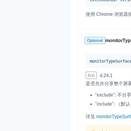
使用 Chrome 浏
Optional
monitorTyp
monitorTypeSurfac
自从
4.24.1
是否允许分享整个屏
"exclude": 
"include":
详见
monitorTypeSur