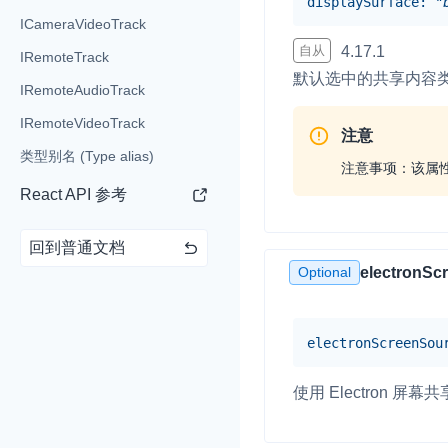
displaySurface
:
"
Electron
ICameraVideoTrack
Unity
自从
4.17.1
IRemoteTrack
默认选中的共享内容
IRemoteAudioTrack
Flutter
IRemoteVideoTrack
React Native
实时互动基础能力
注意
类型别名 (Type alias)
注意事项：该属性仅
Unreal (C++)
React API 参考
对话式 AI 引擎
N
Unreal (Blueprint)
突破传统文字交互模式
真、自然流畅的实时
回到普通文档
React
Optional
electronSc
实时互动
HOT
集成实时通信技术，
频互动功能、更大的
electronScreenSou
互动效果
使用 Electron 屏
实时消息
一整套低延时、高并
的实时消息及状态同