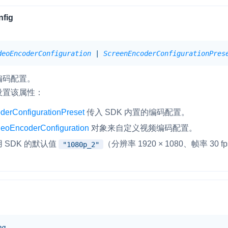
RTC 服务端 SDK
fig
与 RTC 客户端 SDK 互通，实现收发
延、高并发、安全、
服务。
PPT 转码服务
deoEncoderConfiguration
|
ScreenEncoderConfigurationPres
快速高效的文档转换解决方案
编码配置。
N 供应商，提供一个整
水晶球
DN 直播方案
设置该属性：
全周期通话质量检测、回溯和分析方案
erConfigurationPreset
传入 SDK 内置的编码配置。
控制台
的媒体流传输，实现
deoEncoderConfiguration
对象来自定义视频编码配置。
与物的实时互动连接
开通和管理声网各项产品服务的统一入
 SDK 的默认值
（分辨率 1920 × 1080、帧率 30 f
"1080p_2"
d
ng