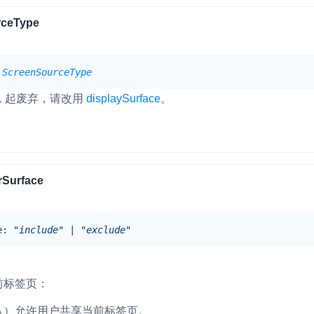
rceType
ScreenSourceType
7.1 起废弃，请改用
displaySurface
。
rSurface
e
:
"include"
|
"exclude"
前标签页：
：（默认）允许用户共享当前标签页。