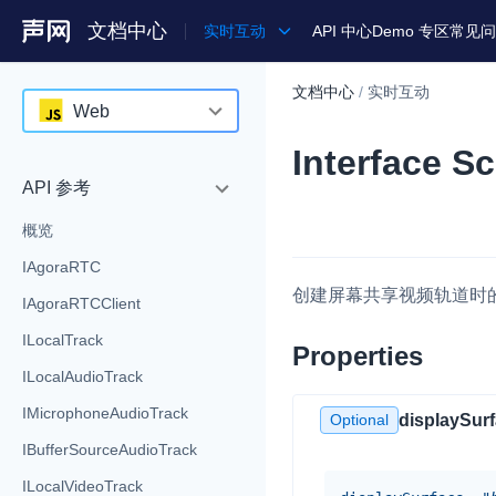
文档中心
实时互动
API 中心
Demo 专区
常见问
文档中心
/
实时互动
产品
Web
Interface S
解决方案
Android
API 参考
通用文档
iOS
概览
Legacy 文档
macOS
IAgoraRTC
Web
创建屏幕共享视频轨道时
IAgoraRTCClient
C++ (全平台)
ILocalTrack
Properties
HarmonyOS
ILocalAudioTrack
IMicrophoneAudioTrack
C# (Windows)
Optional
displaySur
IBufferSourceAudioTrack
小程序
ILocalVideoTrack