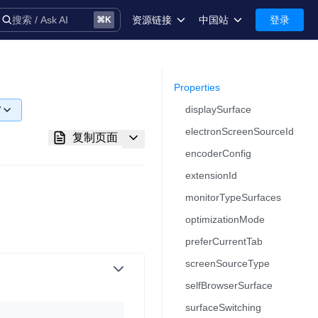
资源链接
中国站
登录
搜索 / Ask AI
⌘
K
术语库
中国站-简体中文
安全
International-English
Properties​
displaySurface
7
控制台
electronScreenSourceId
7
复制页面
技术支持
encoderConfig
1
extensionId
0
monitorTypeSurfaces
optimizationMode
0
音
preferCurrentTab
2
screenSourceType
1
selfBrowserSurface
务
0
surfaceSwitching