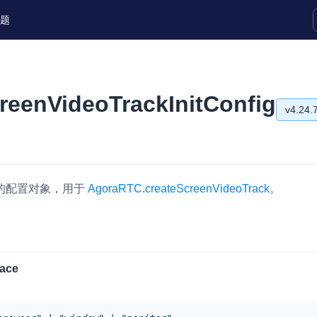
题
实时互动扩展能力
creenVideoTrackInitConfig
v4.24.
实时转录翻译
快速实现实时的语音转写功能
v4.24.
互动白板
v4.24.
快速实现多人实时互动白板协作
的配置对象，用于
AgoraRTC.createScreenVideoTrack
。
v4.24.
微呼叫
NEW
v4.23.
实现智能硬件和微信小程序之间的实时
视频互通
v4.22.
face
Status Page
v4.22.
集中展示声网主要产品及服务的综合服
v4.22.
质量及可用性信息