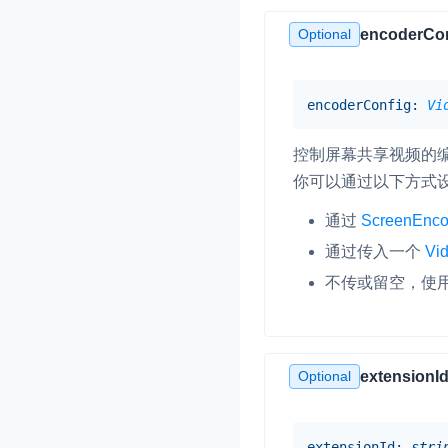
Optional
encoderCon
即时通讯 IM
NEW
一整套高可靠、低时
全球化的即时聊天云
encoderConfig
:
Vi
融合 CDN 直播
控制屏幕共享视频的
对接国内外多家 CD
体播放体验最佳的 C
你可以通过以下方式
通过
ScreenEncod
媒体流加速
通过传入一个
为智能硬件提供优质
Vi
人与人、人与物、物
不传或留空，使用
Optional
extensionI
extensionId
:
stri