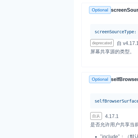
Optional
screenSou
screenSourceType
:
deprecated
自 v4.1
屏幕共享源的类型。
Optional
selfBrowse
selfBrowserSurfac
自从
4.17.1
是否允许用户共享当
"include"