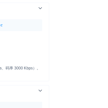
流
et
低代码应用平台
灵动会议
NEW
低代码集成、灵活定制、超低延时的音视
口
频会议
ps、码率 3000 Kbps）。