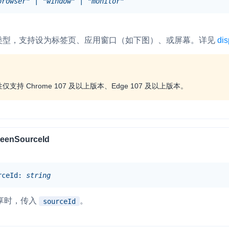
browser"
|
"window"
|
"monitor"
v4.21.
内容审核
对实时音频和视频画面进行风险识别，
v4.20.
类型，支持设为标签页、应用窗口（如下图）、或屏幕。详见
联动回调和业务处置流程
dis
v4.20.
云市场
v4.20.
一站式实时互动模块的选型、购买、账
支持 Chrome 107 及以上版本、Edge 107 及以上版本。
打通
v4.19.
EW
HOT
SDK 拓展插件
v4.19.
，与 AI 进行高拟
拓展 SDK 能力，打造更具个性化的音
语音对话
互动效果
v4.19.
reenSourceId
v4.18.
媒体服务
实现更强的实时音视
使用录制、推流、拉流等服务丰富互动
可扩展性和更优秀的
rceId
:
string
验
云端录制
本地服务端录制
幕共享时，传入
。
sourceId
旁路推流
输入在线媒体流
发、可扩展、高可靠
云端转码
RTMP 网关
步解决方案