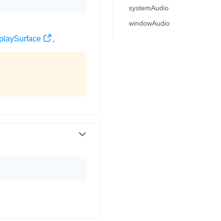
systemAudio
0
windowAudio
并
2
playSurface
。
1
0
号
2
1
视频
0
1
体