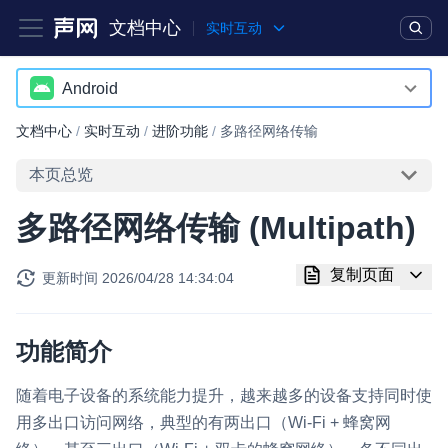
文档中心
实时互动
产品
解决方案
通用文档
Legacy 文档
Android
Android
文档中心
/
实时互动
/
进阶功能
/
多路径网络传输
实时互动基础能力
iOS
本页总览
对话式 AI 引擎
NEW
HOT
macOS
多路径网络传输 (Multipath)
突破传统文字交互模式，与 AI 进行高拟真、自然流畅的实时语
Web
音对话
复制页面
更新时间
2026/04/28 14:34:04
Windows
实时互动
HOT
集成实时通信技术，实现更强的实时音视频互动功能、更大的可
HarmonyOS
扩展性和更优秀的互动效果
功能简介
小程序
实时消息
随着电子设备的系统能力提升，越来越多的设备支持同时使
Electron
一整套低延时、高并发、可扩展、高可靠的实时消息及状态同步
用多出口访问网络，典型的有两出口（Wi-Fi + 蜂窝网
解决方案
Unity