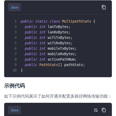
Java
public
static
class
MultipathStats
{
public
int
 lanTxBytes
;
public
int
 lanRxBytes
;
public
int
 wifiTxBytes
;
public
int
 wifiRxBytes
;
public
int
 mobileTxBytes
;
public
int
 mobileRxBytes
;
public
int
 activePathNum
;
public
PathStats
[
]
 pathStats
;
}
示例代码
如下示例代码展示了如何开通并配置多路径网络传输功能：
Java