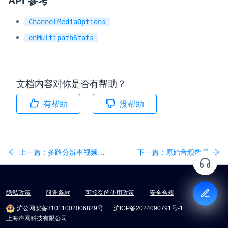
API 参考
ChannelMediaOptions
onMultipathStats
文档内容对你是否有帮助？
有帮助
没帮助
上一篇：
多路分辨率视频流 (ABR)
下一篇：
原始音频数据
隐私政策
服务条款
可接受的使用政策
安全合规
沪公网安备31011002006829号
沪ICP备2024090791号-1
上海声网科技有限公司