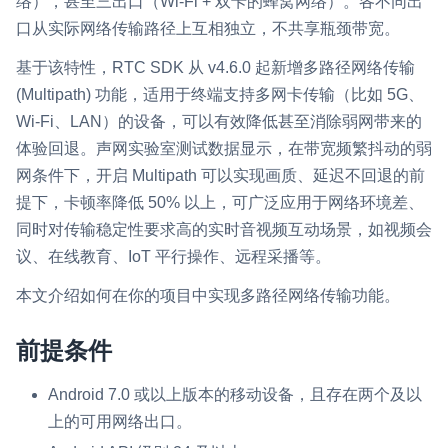
络），甚至三出口（Wi-Fi + 双卡的蜂窝网络）。各不同出
即时通讯 IM
口从实际网络传输路径上互相独立，不共享瓶颈带宽。
NEW
Flutter
一整套高可靠、低时延、高并发、安全、全球化的即时聊天云服
基于该特性，RTC SDK 从 v4.6.0 起新增多路径网络传输
务。
React Native
(Multipath) 功能，适用于终端支持多网卡传输（比如 5G、
融合 CDN 直播
Unreal (C++)
Wi-Fi、LAN）的设备，可以有效降低甚至消除弱网带来的
对接国内外多家 CDN 供应商，提供一个整体播放体验最佳的
体验回退。声网实验室测试数据显示，在带宽频繁抖动的弱
Unreal (Blueprint)
CDN 直播方案
网条件下，开启 Multipath 可以实现画质、延迟不回退的前
React
提下，卡顿率降低 50% 以上，可广泛应用于网络环境差、
媒体流加速
同时对传输稳定性要求高的实时音视频互动场景，如视频会
为智能硬件提供优质的媒体流传输，实现人与人、人与物、物与
RESTful
议、在线教育、IoT 平行操作、远程采播等。
物的实时互动连接
实时互动扩展能力
本文介绍如何在你的项目中实现多路径网络传输功能。
实时转录翻译
前提条件
快速实现实时的语音转写功能
Android 7.0 或以上版本的移动设备，且存在两个及以
互动白板
上的可用网络出口。
快速实现多人实时互动白板协作