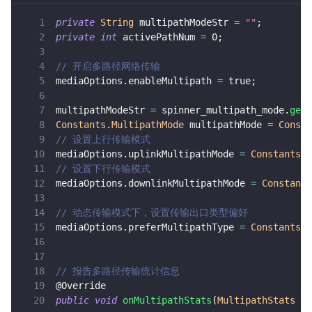
private
String
 multipathModeStr 
=
""
;
private
int
 activePathNum 
=
0
;
// 开启多路径网络传输
mediaOptions
.
enableMultipath 
=
true
;
multipathModeStr 
=
 spinner_multipath_mode
.
getS
Constants
.
MultipathMode
 multipathMode 
=
Consta
// 设置上行传输模式
mediaOptions
.
uplinkMultipathMode 
=
Constants
.
M
// 设置下行传输模式
mediaOptions
.
downlinkMultipathMode 
=
Constants
// 动态传输模式下，设置传输出口类型偏好
mediaOptions
.
preferMultipathType 
=
Constants
.
M
// 报告多路径传输统计信息
@Override
public
void
onMultipathStats
(
MultipathStats
 st