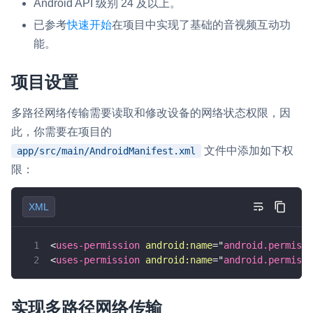
Android API 级别 24 及以上。
已参考
快速开始
在项目中实现了基础的音视频互动功
微呼叫
NEW
能。
实现智能硬件和微信小程序之间的实时音视频互通
Status Page
项目设置
集中展示声网主要产品及服务的综合服务质量及可用性信息
多路径网络传输需要读取和修改设备的网络状态权限，因
内容审核
此，你需要在项目的
对实时音频和视频画面进行风险识别，并联动回调和业务处置流
文件中添加如下权
app/src/main/AndroidManifest.xml
程
限：
云市场
XML
一站式实时互动模块的选型、购买、账号打通
SDK 拓展插件
<
uses-permission
android:
name
=
"
android.permissi
拓展 SDK 能力，打造更具个性化的音视频互动效果
<
uses-permission
android:
name
=
"
android.permissi
媒体服务
实现多路径网络传输
使用录制、推流、拉流等服务丰富互动体验