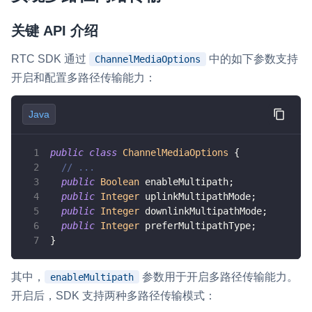
云端录制
本地服务端录制
旁路推流
关键 API 介绍
输入在线媒体流
云端转码
RTMP 网关
RTC SDK 通过
中的如下参数支持
ChannelMediaOptions
RTC 服务端 SDK
开启和配置多路径传输能力：
与 RTC 客户端 SDK 互通，实现收发流
PPT 转码服务
Java
快速高效的文档转换解决方案
public
class
ChannelMediaOptions
{
水晶球
// ...
public
Boolean
 enableMultipath
;
全周期通话质量检测、回溯和分析方案
public
Integer
 uplinkMultipathMode
;
public
Integer
 downlinkMultipathMode
;
控制台
public
Integer
 preferMultipathType
;
开通和管理声网各项产品服务的统一入口
}
低代码应用平台
其中，
参数用于开启多路径传输能力。
enableMultipath
灵动会议
NEW
开启后，SDK 支持两种多路径传输模式：
低代码集成、灵活定制、超低延时的音视频会议