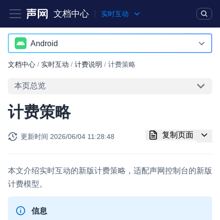
文档中心
实时互动
产品
解决方案
通用文档
Legacy 文档
Android
Android
文档中心
/
实时互动
/
计费说明
/
计费策略
实时互动基础能力
iOS
本页总览
对话式 AI 引擎
NEW
HOT
macOS
计费策略
突破传统文字交互模式，与 AI 进行高拟真、自然流畅的实时语
Web
音对话
复制页面
更新时间
2026/06/04 11:28:48
Windows
实时互动
HOT
集成实时通信技术，实现更强的实时音视频互动功能、更大的可
HarmonyOS
扩展性和更优秀的互动效果
本文介绍实时互动的新版计费策略，适配声网控制台的新版
小程序
计费模型。
实时消息
Electron
一整套低延时、高并发、可扩展、高可靠的实时消息及状态同步
信息
解决方案
Unity