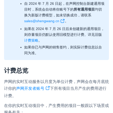
自 2024 年 7 月 26 日起，在声网控制台新建通用项
即时通讯 IM
NEW
目时，系统会自动将你账号下的
所有通用项目
均切
Flutter
一整套高可靠、低时延、高并发、安全、全球化的即时聊天云服
换为新版计费模型，如未切换成功，请联系
务。
React Native
sales@shengwang.cn
。
如果在 2024 年 7 月 26 日后未创建新的通用项目，
融合 CDN 直播
Unreal (C++)
则存量项目仍默认使用旧模型进行计费。详见旧版
对接国内外多家 CDN 供应商，提供一个整体播放体验最佳的
Unreal (Blueprint)
计费策略
。
CDN 直播方案
如果你已与声网的销售签约，则实际计费信息以合
React
媒体流加速
同为准。
为智能硬件提供优质的媒体流传输，实现人与人、人与物、物与
RESTful
物的实时互动连接
计费总览
实时互动扩展能力
声网的实时互动服务以月度为单位计费，声网会在每月底统
实时转录翻译
计你的
声网开发者账号
下所有项目当月产生的费用进行
快速实现实时的语音转写功能
计费。
互动白板
在你的实时互动项目中，产生费用的项目一般跟以下场景或
快速实现多人实时互动白板协作
服务有关：