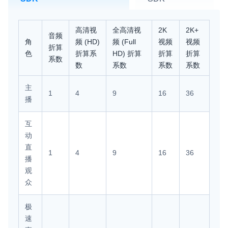
高清视
全高清视
2K
2K+
音频
角
频 (HD)
频 (Full
视频
视频
折算
色
折算系
HD) 折算
折算
折算
系数
数
系数
系数
系数
主
1
4
9
16
36
播
互
动
直
1
4
9
16
36
播
观
众
极
速