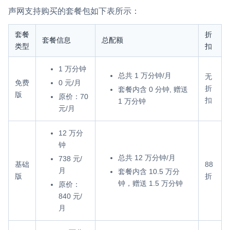
声网支持购买的套餐包如下表所示：
套餐
折
套餐信息
总配额
类型
扣
1 万分钟
总共 1 万分钟/月
无
免费
0 元/月
折
套餐内含 0 分钟, 赠送
版
原价：70
扣
1 万分钟
元/月
12 万分
钟
总共 12 万分钟/月
738 元/
基础
88
月
套餐内含 10.5 万分
版
折
钟，赠送 1.5 万分钟
原价：
840 元/
月