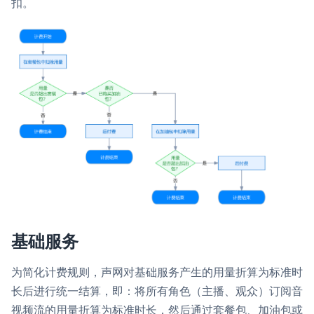
扣。
云端录制
本地服务端录制
旁路推流
输入在线媒体流
云端转码
RTMP 网关
RTC 服务端 SDK
与 RTC 客户端 SDK 互通，实现收发流
PPT 转码服务
快速高效的文档转换解决方案
水晶球
全周期通话质量检测、回溯和分析方案
控制台
开通和管理声网各项产品服务的统一入口
基础服务
低代码应用平台
为简化计费规则，声网对基础服务产生的用量折算为标准时
长后进行统一结算，即：将所有角色（主播、观众）订阅音
灵动会议
NEW
视频流的用量折算为标准时长，然后通过套餐包、加油包或
低代码集成、灵活定制、超低延时的音视频会议