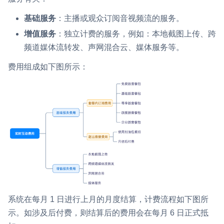
基础服务
：主播或观众订阅音视频流的服务。
微呼叫
NEW
实现智能硬件和微信小程序之间的实时音视频互通
增值服务
：独立计费的服务，例如：本地截图上传、跨
频道媒体流转发、声网混合云、媒体服务等。
Status Page
费用组成如下图所示：
集中展示声网主要产品及服务的综合服务质量及可用性信息
内容审核
对实时音频和视频画面进行风险识别，并联动回调和业务处置流
程
云市场
一站式实时互动模块的选型、购买、账号打通
SDK 拓展插件
拓展 SDK 能力，打造更具个性化的音视频互动效果
系统在每月 1 日进行上月的月度结算，计费流程如下图所
媒体服务
示。如涉及后付费，则结算后的费用会在每月 6 日正式抵
使用录制、推流、拉流等服务丰富互动体验