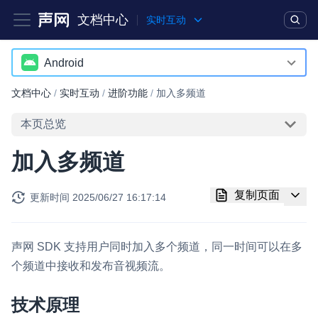
文档中心
实时互动
产品
解决方案
通用文档
Legacy 文档
Android
Android
文档中心
/
实时互动
/
进阶功能
/
加入多频道
实时互动基础能力
iOS
本页总览
对话式 AI 引擎
NEW
HOT
macOS
加入多频道
突破传统文字交互模式，与 AI 进行高拟真、自然流畅的实时语
Web
音对话
复制页面
更新时间
2025/06/27 16:17:14
Windows
实时互动
HOT
集成实时通信技术，实现更强的实时音视频互动功能、更大的可
HarmonyOS
扩展性和更优秀的互动效果
声网 SDK 支持用户同时加入多个频道，同一时间可以在多
小程序
个频道中接收和发布音视频流。
实时消息
Electron
一整套低延时、高并发、可扩展、高可靠的实时消息及状态同步
技术原理
解决方案
Unity