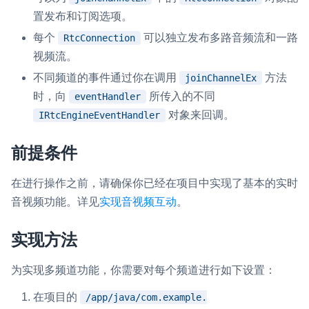
置发布和订阅选项。
微呼叫
NEW
每个
可以独立发布多路音频流和一路
RtcConnection
实现智能硬件和微信小程序之间的实时音视频互通
视频流。
Status Page
不同频道的事件通过你在调用
方法
joinChannelEx
集中展示声网主要产品及服务的综合服务质量及可用性信息
时，向
所传入的不同
eventHandler
对象来回调。
IRtcEngineEventHandler
内容审核
对实时音频和视频画面进行风险识别，并联动回调和业务处置流
前提条件
程
在进行操作之前，请确保你已经在项目中实现了基本的实时
云市场
音视频功能。详见
实现音视频互动
。
一站式实时互动模块的选型、购买、账号打通
实现方法
SDK 拓展插件
拓展 SDK 能力，打造更具个性化的音视频互动效果
为实现多频道功能，你需要对每个频道进行如下设置：
媒体服务
在项目的
/app/java/com.example.
使用录制、推流、拉流等服务丰富互动体验