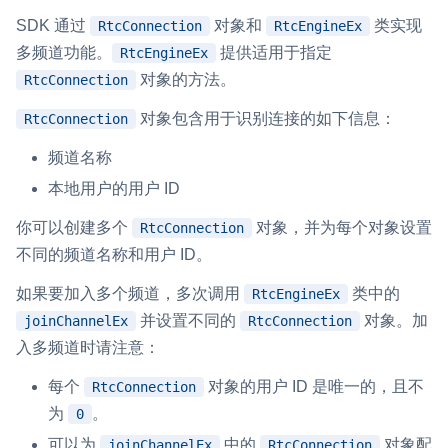
SDK 通过
对象和
类实现
RtcConnection
RtcEngineEx
即时通讯 IM
NEW
Flutter
多频道功能。
提供适用于指定
RtcEngineEx
一整套高可靠、低时延、高并发、安全、全球化的即时聊天云服
务。
React Native
对象的方法。
RtcConnection
对象包含用于识别连接的如下信息：
融合 CDN 直播
Unreal (C++)
RtcConnection
对接国内外多家 CDN 供应商，提供一个整体播放体验最佳的
频道名称
Unreal (Blueprint)
CDN 直播方案
本地用户的用户 ID
React
媒体流加速
你可以创建多个
对象，并为每个对象设置
RtcConnection
为智能硬件提供优质的媒体流传输，实现人与人、人与物、物与
RESTful
不同的频道名称和用户 ID。
物的实时互动连接
实时互动扩展能力
如果要加入多个频道，多次调用
类中的
RtcEngineEx
并设置不同的
对象。加
joinChannelEx
RtcConnection
实时转录翻译
入多频道时请注意：
快速实现实时的语音转写功能
每个
对象的用户 ID 是唯一的，且不
RtcConnection
为
。
0
互动白板
快速实现多人实时互动白板协作
可以为
中的
对象配
joinChannelEx
RtcConnection