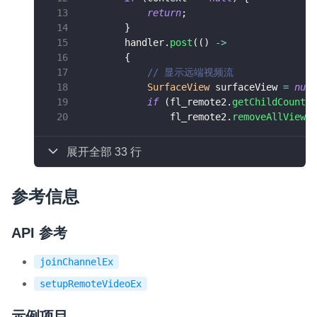
return
;
}
        handler
.
post
(
(
)
->
{
// 显示远端视频流
SurfaceView
 surfaceView 
=
null
if
(
fl_remote2
.
getChildCount
(
)
                fl_remote2
.
removeAllViews
(
展开全部 33 行
参考信息
API 参考
joinChannelEx
setupRemoteVideoEx
示例项目