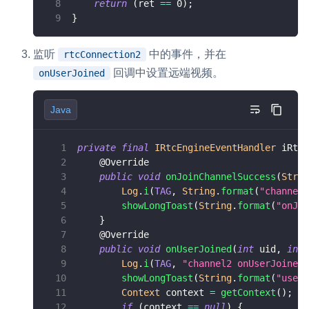
return
(
ret 
==
0
)
;
}
监听
中的事件，并在
rtcConnection2
回调中设置远端视频。
onUserJoined
Java
private
final
IRtcEngineEventHandler
 iRtcE
@Override
public
void
onJoinChannelSuccess
(
Strin
Log
.
i
(
TAG
,
String
.
format
(
"channel2
showLongToast
(
String
.
format
(
"onJoi
}
@Override
public
void
onUserJoined
(
int
 uid
,
int
 
Log
.
i
(
TAG
,
"channel2 onUserJoined-
showLongToast
(
String
.
format
(
"user 
Context
 context 
=
getContext
(
)
;
if
(
context 
==
null
)
{