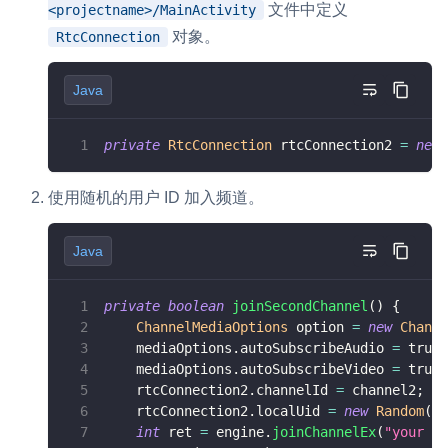
文件中定义
<projectname>/MainActivity
云端录制
本地服务端录制
旁路推流
对象。
RtcConnection
输入在线媒体流
云端转码
RTMP 网关
Java
RTC 服务端 SDK
与 RTC 客户端 SDK 互通，实现收发流
private
RtcConnection
 rtcConnection2 
=
new
PPT 转码服务
快速高效的文档转换解决方案
使用随机的用户 ID 加入频道。
水晶球
Java
全周期通话质量检测、回溯和分析方案
控制台
private
boolean
joinSecondChannel
(
)
{
ChannelMediaOptions
 option 
=
new
Channe
开通和管理声网各项产品服务的统一入口
    mediaOptions
.
autoSubscribeAudio 
=
true
;
低代码应用平台
    mediaOptions
.
autoSubscribeVideo 
=
true
;
    rtcConnection2
.
channelId 
=
 channel2
;
    rtcConnection2
.
localUid 
=
new
Random
(
)
.
灵动会议
NEW
int
 ret 
=
 engine
.
joinChannelEx
(
"your to
低代码集成、灵活定制、超低延时的音视频会议