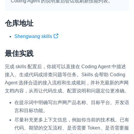
Coding Agent 的说明重启会话或刷新技能列表。
微呼叫
NEW
实现智能硬件和微信小程序之间的实时音视频互通
仓库地址
Status Page
Shengwang skills
集中展示声网主要产品及服务的综合服务质量及可用性信息
最佳实践
内容审核
对实时音频和视频画面进行风险识别，并联动回调和业务处置流
完成 skills 配置后，你就可以直接在 Coding Agent 中描述
程
接入、生成代码或排查问题等任务。Skills 会帮助 Coding
云市场
Agent 选择合适的接入流程和生成规则，并补充最新的声网
一站式实时互动模块的选型、购买、账号打通
文档内容，从而让代码生成、配置说明和问题定位更准确。
在提示词中明确写出声网产品名称、目标平台、开发语
SDK 拓展插件
言和目标功能。
拓展 SDK 能力，打造更具个性化的音视频互动效果
尽量补充更多上下文信息，例如你当前的技术栈、已有
媒体服务
代码、期望的交互流程、是否需要 Token、是否需要服
使用录制、推流、拉流等服务丰富互动体验