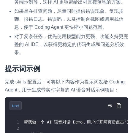
务端示例等，这样 AI 更容易给出可直接落地的方案。
云端录制
本地服务端录制
旁路推流
如果是在排查问题，尽量同时提供错误现象、复现步
输入在线媒体流
云端转码
RTMP 网关
骤、报错日志、错误码，以及控制台截图或调用栈信
息，便于 Coding Agent 更快缩小问题范围。
RTC 服务端 SDK
与 RTC 客户端 SDK 互通，实现收发流
对于复杂任务，优先使用模型能力更强、功能支持更完
整的 AI IDE，以获得更稳定的代码生成和问题分析效
PPT 转码服务
果。
快速高效的文档转换解决方案
提示词示例
水晶球
全周期通话质量检测、回溯和分析方案
完成 skills 配置后，可将以下内容作为提示词发给 Coding
Agent，用于生成带实时字幕的 AI 语音对话示例项目：
控制台
开通和管理声网各项产品服务的统一入口
text
低代码应用平台
帮我做一个 AI 语音对话 Demo，用户打开网页后点击"
灵动会议
NEW
低代码集成、灵活定制、超低延时的音视频会议