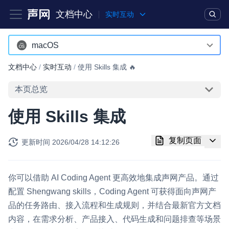
文档中心
实时互动
产品
解决方案
通用文档
Legacy 文档
macOS
Android
文档中心
/
实时互动
/
使用 Skills 集成 🔥
实时互动基础能力
iOS
本页总览
对话式 AI 引擎
NEW
HOT
macOS
使用 Skills 集成
突破传统文字交互模式，与 AI 进行高拟真、自然流畅的实时语
Web
音对话
复制页面
更新时间
2026/04/28 14:12:26
Windows
实时互动
HOT
集成实时通信技术，实现更强的实时音视频互动功能、更大的可
HarmonyOS
扩展性和更优秀的互动效果
你可以借助 AI Coding Agent 更高效地集成声网产品。通过
小程序
配置 Shengwang skills，Coding Agent 可获得面向声网产
实时消息
品的任务路由、接入流程和生成规则，并结合最新官方文档
Electron
一整套低延时、高并发、可扩展、高可靠的实时消息及状态同步
内容，在需求分析、产品接入、代码生成和问题排查等场景
解决方案
Unity