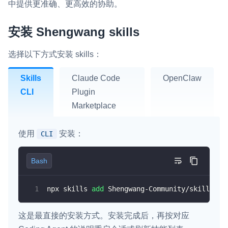
中提供更准确、更高效的协助。
即时通讯 IM
NEW
Flutter
一整套高可靠、低时延、高并发、安全、全球化的即时聊天云服
安装 Shengwang skills
务。
React Native
选择以下方式安装 skills：
融合 CDN 直播
Unreal (C++)
对接国内外多家 CDN 供应商，提供一个整体播放体验最佳的
Skills
Claude Code
OpenClaw
Unreal (Blueprint)
CDN 直播方案
CLI
Plugin
React
Marketplace
媒体流加速
为智能硬件提供优质的媒体流传输，实现人与人、人与物、物与
RESTful
物的实时互动连接
使用
安装：
CLI
实时互动扩展能力
Bash
实时转录翻译
npx skills 
add
 Shengwang-Community/skills
快速实现实时的语音转写功能
互动白板
这是最直接的安装方式。安装完成后，再按对应
快速实现多人实时互动白板协作