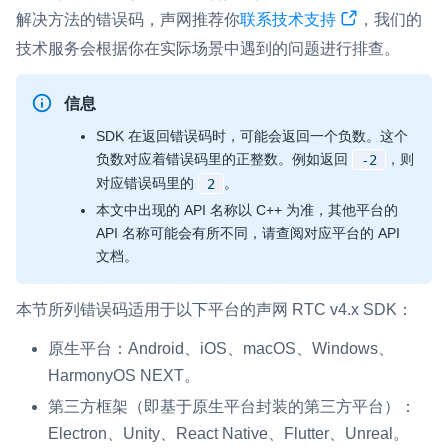
解决方法的错误码，声网推荐你
联系技术支持
，我们的
即时通讯 IM
NEW
Flutter
技术服务会根据你在实际场景中遇到的问题进行排查。
一整套高可靠、低时延、高并发、安全、全球化的即时聊天云服
务。
React Native
信息
融合 CDN 直播
Unreal (C++)
SDK 在返回错误码时，可能会返回一个负数。这个
对接国内外多家 CDN 供应商，提供一个整体播放体验最佳的
Unreal (Blueprint)
负数对应着错误码里的正整数。例如返回
，则
-2
CDN 直播方案
对应错误码里的
。
2
React
媒体流加速
本文中出现的 API 名称以 C++ 为准，其他平台的
API 名称可能会有所不同，请查阅对应平台的 API
为智能硬件提供优质的媒体流传输，实现人与人、人与物、物与
RESTful
物的实时互动连接
文档。
实时互动扩展能力
本节所列错误码适用于以下平台的声网 RTC v4.x SDK：
实时转录翻译
原生平台：Android、iOS、macOS、Windows、
快速实现实时的语音转写功能
HarmonyOS NEXT。
第三方框架（即基于原生平台封装的第三方平台）：
互动白板
Electron、Unity、React Native、Flutter、Unreal。
快速实现多人实时互动白板协作