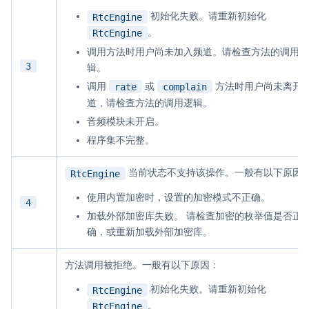
云端录制
本地服务端录制
旁路推流
初始化失败。请重新初始化
RtcEngine
。
RtcEngine
输入在线媒体流
云端转码
RTMP 网关
调用方法时用户尚未加入频道。请检查方法的调用逻
RTC 服务端 SDK
3
辑。
与 RTC 客户端 SDK 互通，实现收发流
调用
或
方法时用户尚未离开
rate
complain
道，请检查方法的调用逻辑。
PPT 转码服务
音频模块未开启。
快速高效的文档转换解决方案
程序集不完整。
水晶球
当前状态不支持该操作。一般有以下原因
RtcEngine
全周期通话质量检测、回溯和分析方案
使用内置加密时，设置的加密模式不正确。
4
控制台
加载外部加密库失败。 请检查加密的枚举值是否正
开通和管理声网各项产品服务的统一入口
确，或重新加载外部加密库。
低代码应用平台
方法调用被拒绝。一般有以下原因：
初始化失败。请重新初始化
灵动会议
RtcEngine
NEW
。
RtcEngine
低代码集成、灵活定制、超低延时的音视频会议