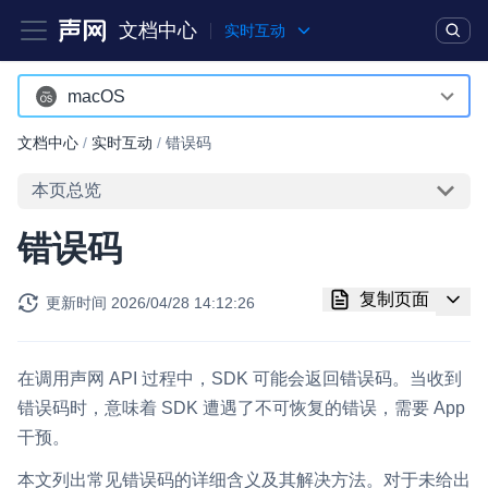
文档中心
实时互动
产品
解决方案
通用文档
Legacy 文档
macOS
Android
文档中心
/
实时互动
/
错误码
实时互动基础能力
iOS
本页总览
对话式 AI 引擎
NEW
HOT
macOS
错误码
突破传统文字交互模式，与 AI 进行高拟真、自然流畅的实时语
Web
音对话
复制页面
更新时间
2026/04/28 14:12:26
Windows
实时互动
HOT
集成实时通信技术，实现更强的实时音视频互动功能、更大的可
HarmonyOS
扩展性和更优秀的互动效果
在调用声网 API 过程中，SDK 可能会返回错误码。当收到
小程序
错误码时，意味着 SDK 遭遇了不可恢复的错误，需要 App
实时消息
干预。
Electron
一整套低延时、高并发、可扩展、高可靠的实时消息及状态同步
解决方案
本文列出常见错误码的详细含义及其解决方法。对于未给出
Unity