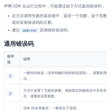
声网 SDK 在运行过程中，可能通过如下方式返回错误码：
微呼叫
NEW
在方法调用失败的返回值中，返回一个负数，这个负数
实现智能硬件和微信小程序之间的实时音视频互通
就对应着错误码的正数。
Status Page
通过
回调报告错误码。
onError
集中展示声网主要产品及服务的综合服务质量及可用性信息
通用错误码
内容审核
对实时音频和视频画面进行风险识别，并联动回调和业务处置流
程
枚举
说明
值
云市场
一般性的错误（没有明确归类的错误原因）。请重新调用
一站式实时互动模块的选型、购买、账号打通
1
法。
SDK 拓展插件
方法中设置了无效的参数。例如指定的频道名中含有非法
拓展 SDK 能力，打造更具个性化的音视频互动效果
2
符。请重新设置参数。
媒体服务
SDK 尚未准备好。一般有以下原因：
使用录制、推流、拉流等服务丰富互动体验