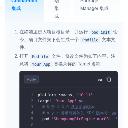
CocoaPods
动
Package
集成
集
Manager 集成
成
在终端里进入项目根目录，并运行
命
pod init
令。项目文件夹下会生成一个
文本文
Podfile
件。
打开
文件，修改文件为如下内容。注
Podfile
意将
替换为你的 Target 名称。
Your App
Ruby
platform 
:macos
,
'10.11'
target 
'Your App'
do
# 对于 4.6.0 及之后的版本
# x.y.z 请填写具体的 SDK 版本号，如 4
  pod 
'ShengwangRtcEngine_macOS'
,
'x.y.