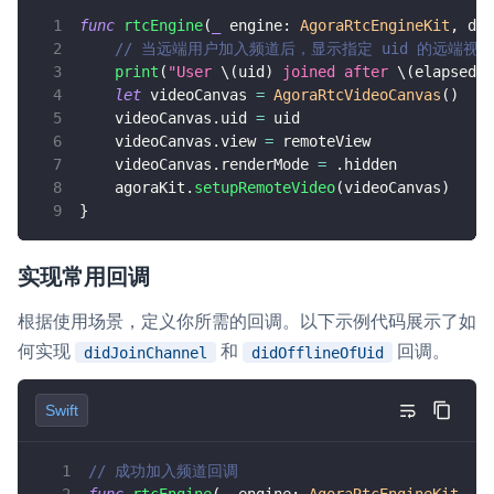
print
(
"didJoinChannel: 
\(
channel
)
func
rtcEngine
(
_
 engine
:
AgoraRtcEngineKit
,
 did
}
// 当远端用户加入频道后，显示指定 uid 的远端视
print
(
"User 
\(
uid
)
 joined after 
\(
elapsed
)
 
// 远端用户或主播加入当前频道回调
let
 videoCanvas 
=
AgoraRtcVideoCanvas
(
)
func
rtcEngine
(
_
 engine
:
AgoraRtcEngi
    videoCanvas
.
uid 
=
 uid
// 打印调试信息
    videoCanvas
.
view 
=
 remoteView
print
(
"User 
\(
uid
)
 joined after 
\
    videoCanvas
.
renderMode 
=
.
hidden
let
 videoCanvas 
=
AgoraRtcVideoCa
    agoraKit
.
setupRemoteVideo
(
videoCanvas
)
        videoCanvas
.
uid 
=
 uid
}
        videoCanvas
.
view 
=
 remoteView
        videoCanvas
.
renderMode 
=
.
hidden
        agoraKit
.
setupRemoteVideo
(
videoCa
实现常用回调
}
根据使用场景，定义你所需的回调。以下示例代码展示了如
// 远端用户或主播离开当前频道回调
何实现
和
回调。
didJoinChannel
didOfflineOfUid
func
rtcEngine
(
_
 engine
:
AgoraRtcEngi
// 打印调试信息
print
(
"User 
\(
uid
)
 went offline d
Swift
let
 videoCanvas 
=
AgoraRtcVideoCa
        videoCanvas
.
uid 
=
 uid
// 成功加入频道回调
        videoCanvas
.
view 
=
nil