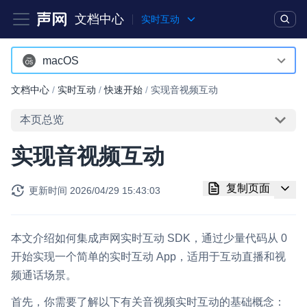
文档中心
实时互动
产品
解决方案
通用文档
Legacy 文档
macOS
Android
文档中心
/
实时互动
/
快速开始
/
实现音视频互动
实时互动基础能力
iOS
本页总览
对话式 AI 引擎
NEW
HOT
macOS
实现音视频互动
突破传统文字交互模式，与 AI 进行高拟真、自然流畅的实时语
Web
音对话
复制页面
更新时间
2026/04/29 15:43:03
Windows
实时互动
HOT
集成实时通信技术，实现更强的实时音视频互动功能、更大的可
HarmonyOS
扩展性和更优秀的互动效果
本文介绍如何集成声网实时互动 SDK，通过少量代码从 0
小程序
开始实现一个简单的实时互动 App，适用于互动直播和视
实时消息
频通话场景。
Electron
一整套低延时、高并发、可扩展、高可靠的实时消息及状态同步
解决方案
首先，你需要了解以下有关音视频实时互动的基础概念：
Unity