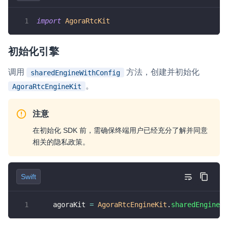
import
Cocoa
import
AgoraRtcKit
class
ViewController
:
NSViewController
{
初始化引擎
// 本地视频视图
var
 localView
:
NSView
!
调用
方法，创建并初始化
sharedEngineWithConfig
// 远端视频视图
var
 remoteView
:
NSView
!
。
AgoraRtcEngineKit
// RTC 引擎
var
 agoraKit
:
AgoraRtcEngineKit
!
注意
override
func
viewDidLayout
(
)
{
在初始化 SDK 前，需确保终端用户已经充分了解并同意
super
.
viewDidLayout
(
)
相关的隐私政策。
// 计算本地视图的位置和大小
let
 localViewWidth
:
CGFloat
=
135
Swift
let
 localViewHeight
:
CGFloat
=
24
let
 localViewX
:
CGFloat
=
2
let
 localViewY
:
CGFloat
=
2
    agoraKit 
=
AgoraRtcEngineKit
.
sharedEngine
(
w
// 设置本地视图的 frame