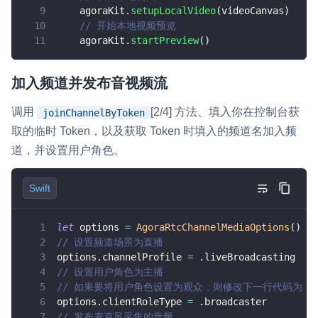
AgoraRtcEngineKit
.
destroy
(
)
    agoraKit
.
setupLocalVideo
(
videoCanvas
)
}
// 开始本地视频预览
    agoraKit
.
startPreview
(
)
func
startPreview
(
)
{
let
 videoCanvas 
=
AgoraRtcVideoCa
        videoCanvas
.
view 
=
 localView
加入频道并发布音视频流
        videoCanvas
.
renderMode 
=
.
hidden
        agoraKit
.
setupLocalVideo
(
videoCan
调用
[2/4] 方法、填入你在控制台获
joinChannelByToken
        agoraKit
.
startPreview
(
)
取的临时 Token，以及获取 Token 时填入的频道名加入频
}
道，并设置用户角色。
func
joinChannel
(
)
{
let
 options 
=
AgoraRtcChannelMedi
Swift
// 设置频道场景为直播
        options
.
channelProfile 
=
.
liveBro
let
 options 
=
AgoraRtcChannelMediaOptions
(
)
// 设置用户角色为主播；如果要将用户
// 设置频道场景为直播
        options
.
clientRoleType 
=
.
broadca
options
.
channelProfile 
=
.
liveBroadcasting
// 发布麦克风采集的音频
// 设置用户角色为主播
        options
.
publishMicrophoneTrack 
=
// 如果要将用户角色设置为观众，则修改下一行代码为 options.
// 发布摄像头采集的视频
options
.
clientRoleType 
=
.
broadcaster
        options
.
publishCameraTrack 
=
true
// 发布麦克风采集的音频
// 自动订阅所有音频流