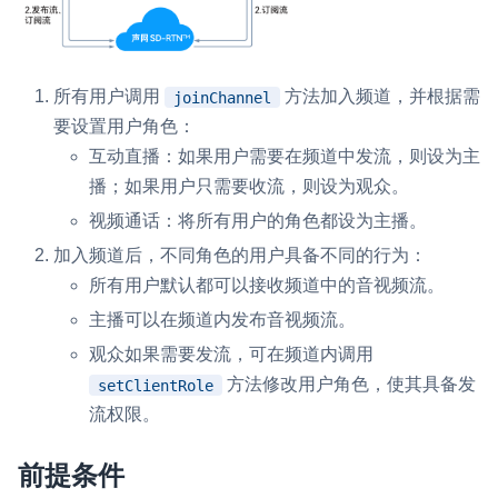
微呼叫
NEW
实现智能硬件和微信小程序之间的实时音视频互通
所有用户调用
方法加入频道，并根据需
joinChannel
Status Page
要设置用户角色：
集中展示声网主要产品及服务的综合服务质量及可用性信息
互动直播：如果用户需要在频道中发流，则设为主
播；如果用户只需要收流，则设为观众。
内容审核
视频通话：将所有用户的角色都设为主播。
对实时音频和视频画面进行风险识别，并联动回调和业务处置流
程
加入频道后，不同角色的用户具备不同的行为：
所有用户默认都可以接收频道中的音视频流。
云市场
主播可以在频道内发布音视频流。
一站式实时互动模块的选型、购买、账号打通
观众如果需要发流，可在频道内调用
SDK 拓展插件
方法修改用户角色，使其具备发
setClientRole
拓展 SDK 能力，打造更具个性化的音视频互动效果
流权限。
媒体服务
前提条件
使用录制、推流、拉流等服务丰富互动体验