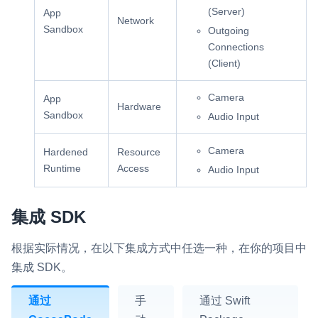
(Server)
App
Network
Sandbox
Outgoing
Connections
(Client)
Camera
App
Hardware
Sandbox
Audio Input
Camera
Hardened
Resource
Runtime
Access
Audio Input
集成 SDK
根据实际情况，在以下集成方式中任选一种，在你的项目中
集成 SDK。
通过
手
通过 Swift