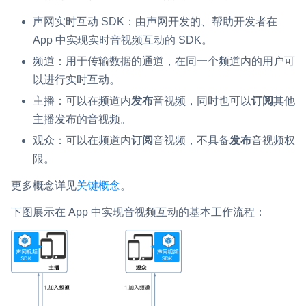
即时通讯 IM
NEW
声网实时互动 SDK：由声网开发的、帮助开发者在
Flutter
一整套高可靠、低时延、高并发、安全、全球化的即时聊天云服
App 中实现实时音视频互动的 SDK。
务。
React Native
频道：用于传输数据的通道，在同一个频道内的用户可
以进行实时互动。
融合 CDN 直播
Unreal (C++)
对接国内外多家 CDN 供应商，提供一个整体播放体验最佳的
主播：可以在频道内
发布
音视频，同时也可以
订阅
其他
Unreal (Blueprint)
CDN 直播方案
主播发布的音视频。
React
观众：可以在频道内
订阅
音视频，不具备
发布
音视频权
媒体流加速
限。
为智能硬件提供优质的媒体流传输，实现人与人、人与物、物与
RESTful
物的实时互动连接
更多概念详见
关键概念
。
实时互动扩展能力
下图展示在 App 中实现音视频互动的基本工作流程：
实时转录翻译
快速实现实时的语音转写功能
互动白板
快速实现多人实时互动白板协作