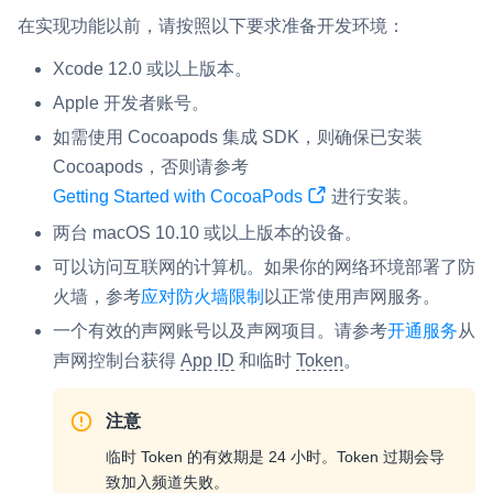
云端录制
本地服务端录制
旁路推流
在实现功能以前，请按照以下要求准备开发环境：
输入在线媒体流
云端转码
RTMP 网关
Xcode 12.0 或以上版本。
RTC 服务端 SDK
Apple 开发者账号。
与 RTC 客户端 SDK 互通，实现收发流
如需使用 Cocoapods 集成 SDK，则确保已安装
Cocoapods，否则请参考
PPT 转码服务
Getting Started with CocoaPods
进行安装。
快速高效的文档转换解决方案
两台 macOS 10.10 或以上版本的设备。
水晶球
可以访问互联网的计算机。如果你的网络环境部署了防
全周期通话质量检测、回溯和分析方案
火墙，参考
应对防火墙限制
以正常使用声网服务。
一个有效的声网账号以及声网项目。请参考
开通服务
从
控制台
声网控制台获得
App ID
和临时
Token
。
开通和管理声网各项产品服务的统一入口
低代码应用平台
注意
临时 Token 的有效期是 24 小时。Token 过期会导
灵动会议
NEW
致加入频道失败。
低代码集成、灵活定制、超低延时的音视频会议