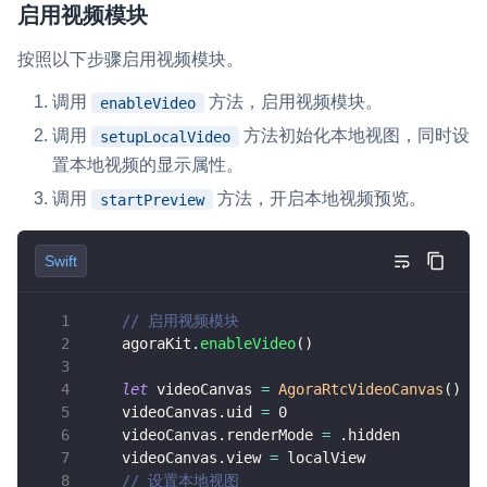
启用视频模块
        localView
.
frame 
=
CGRect
(
x
:
 local
按照以下步骤启用视频模块。
// 设置远端视图的 frame，让它充满整个 C
        remoteView
.
frame 
=
 view
.
bounds
调用
方法，启用视频模块。
enableVideo
}
调用
方法初始化本地视图，同时设
setupLocalVideo
func
initView
(
)
{
置本地视频的显示属性。
// 初始化远端视频窗口。
        remoteView 
=
NSView
(
)
调用
方法，开启本地视频预览。
startPreview
self
.
view
.
addSubview
(
remoteView
)
// 初始化本地视频窗口。
Swift
        localView 
=
NSView
(
)
self
.
view
.
addSubview
(
localView
)
// 启用视频模块
// 初始化 RTC 实例
    agoraKit
.
enableVideo
(
)
        agoraKit 
=
AgoraRtcEngineKit
.
shar
}
let
 videoCanvas 
=
AgoraRtcVideoCanvas
(
)
    videoCanvas
.
uid 
=
0
deinit
{
    videoCanvas
.
renderMode 
=
.
hidden
        agoraKit
.
stopPreview
(
)
    videoCanvas
.
view 
=
 localView
        agoraKit
.
leaveChannel
(
nil
)
// 设置本地视图