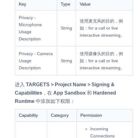
Key
Type
Value
Privacy -
使用麦克风的目的，例
Microphone
String
如：for a call or live
Usage
interactive streaming。
Description
Privacy - Camera
使用摄像头的目的，例
Usage
String
如：for a call or live
Description
interactive streaming。
进入
TARGETS > Project Name > Signing &
Capabilities
，在
App Sandbox
和
Hardened
Runtime
中添加如下权限：
Capability
Category
Permission
Incoming
Connections