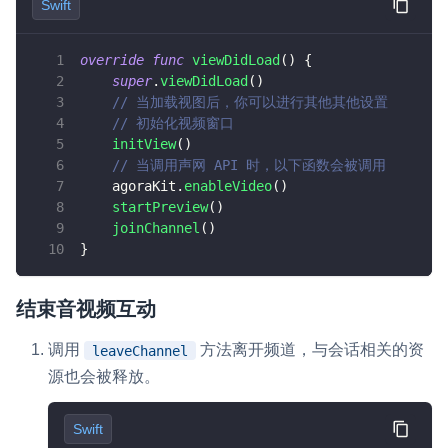
Swift
override
func
viewDidLoad
(
)
{
super
.
viewDidLoad
(
)
// 当加载视图后，你可以进行其他其他设置
// 初始化视频窗口
initView
(
)
// 当调用声网 API 时，以下函数会被调用
    agoraKit
.
enableVideo
(
)
startPreview
(
)
joinChannel
(
)
}
结束音视频互动
调用
方法离开频道，与会话相关的资
leaveChannel
源也会被释放。
Swift