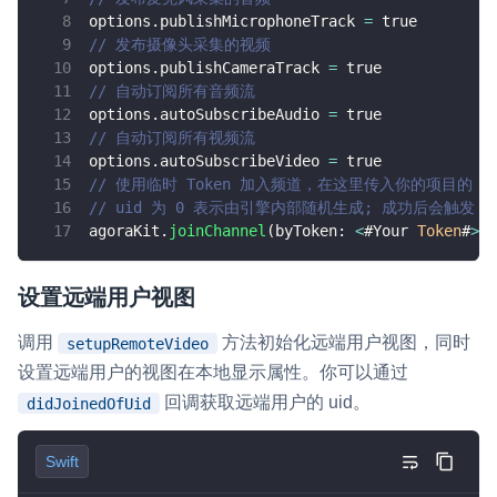
options
.
publishMicrophoneTrack 
=
true
        options
.
autoSubscribeAudio 
=
true
// 发布摄像头采集的视频
// 自动订阅所有视频流
options
.
publishCameraTrack 
=
true
        options
.
autoSubscribeVideo 
=
true
// 自动订阅所有音频流
// 使用临时 Token 加入频道，在这里传
options
.
autoSubscribeAudio 
=
true
// uid 为 0 表示由引擎内部随机生成; 成
// 自动订阅所有视频流
        agoraKit
.
joinChannel
(
byToken
:
<
#Y
options
.
autoSubscribeVideo 
=
true
}
// 使用临时 Token 加入频道，在这里传入你的项目的 To
// uid 为 0 表示由引擎内部随机生成; 成功后会触发 didJ
override
func
viewDidLoad
(
)
{
agoraKit
.
joinChannel
(
byToken
:
<
#Your
Token
#
>
,
 
super
.
viewDidLoad
(
)
initView
(
)
        agoraKit
.
enableVideo
(
)
设置远端用户视图
startPreview
(
)
joinChannel
(
)
调用
方法初始化远端用户视图，同时
setupRemoteVideo
}
设置远端用户的视图在本地显示属性。你可以通过
}
回调获取远端用户的 uid。
didJoinedOfUid
extension
ViewController
:
AgoraRtcEngineD
Swift
// 成功加入频道回调
func
rtcEngine
(
_
 engine
:
AgoraRtcEngi