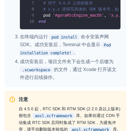
# 对于 4.6.0 之前的版本
# x.y.z 请填写具体的 SDK 版本号，如 4
  pod 
'AgoraRtcEngine_macOS'
,
'x.y.z'
end
在终端内运行
命令安装声网
pod install
SDK。成功安装后，Terminal 中会显示
Pod
。
installation complete!
成功安装后，项目文件夹下会生成一个后缀为
的文件，通过 Xcode 打开该文
.xcworkspace
件进行后续操作。
注意
自 4.5.0 起，RTC SDK 和 RTM SDK (2.2.0 及以上版本)
都包含
库。如果你通过 CDN 手
aosl.xcframework
动集成 RTC SDK 且同时集成了 RTM SDK，为避免冲
突，请手动删除版本较低的
库。
aosl.xcframework