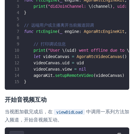
func
rtcEngine
(
_
 engine
:
AgoraRtcEngineKit
,
 di
        agoraKit
.
setupRemoteVideo
(
videoCa
print
(
"didJoinChannel: 
\(
channel
)
, uid: 
\(
}
}
}
// 远端用户或主播离开当前频道回调
func
rtcEngine
(
_
 engine
:
AgoraRtcEngineKit
,
 di
折叠 92 行
// 打印调试信息
print
(
"User 
\(
uid
)
 went offline due to 
\(
r
let
 videoCanvas 
=
AgoraRtcVideoCanvas
(
)
    videoCanvas
.
uid 
=
 uid
    videoCanvas
.
view 
=
nil
    agoraKit
.
setupRemoteVideo
(
videoCanvas
)
}
开始音视频互动
当视图加载完成后，在
中调用一系列方法加
viewDidLoad
入频道，开始音视频互动。