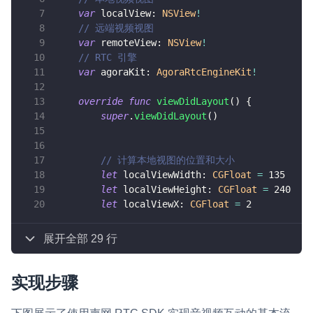
var
 localView
:
NSView
!
// 远端视频视图
var
 remoteView
:
NSView
!
// RTC 引擎
var
 agoraKit
:
AgoraRtcEngineKit
!
override
func
viewDidLayout
(
)
{
super
.
viewDidLayout
(
)
// 计算本地视图的位置和大小
let
 localViewWidth
:
CGFloat
=
135
let
 localViewHeight
:
CGFloat
=
240
let
 localViewX
:
CGFloat
=
2
展开全部 29 行
实现步骤