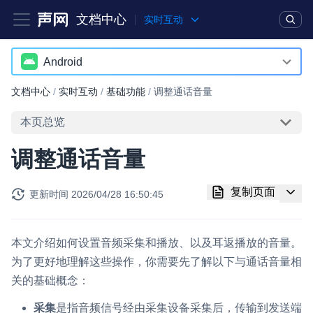
文档中心
实时互动
产品
解决方案
通用文档
Legacy 文档
Android
Android
文档中心
/
实时互动
/
基础功能
/
调整通话音量
实时互动基础能力
iOS
本页总览
对话式 AI 引擎
NEW
HOT
macOS
调整通话音量
突破传统文字交互模式，与 AI 进行高拟真、自然流畅的实时语
Web
音对话
复制页面
更新时间
2026/04/28 16:50:45
Windows
实时互动
HOT
集成实时通信技术，实现更强的实时音视频互动功能、更大的可
HarmonyOS
扩展性和更优秀的互动效果
本文介绍如何设置音频采集和播放、以及耳返播放的音量。
小程序
为了更好地理解这些操作，你需要先了解以下与通话音量相
实时消息
关的基础概念：
Electron
一整套低延时、高并发、可扩展、高可靠的实时消息及状态同步
解决方案
采集
是指音频信号经由采集设备采集后，传输到发送端
Unity