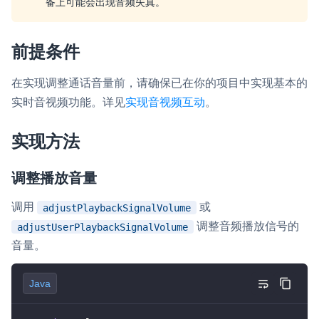
备上可能会出现音频失真。
云端录制
本地服务端录制
旁路推流
输入在线媒体流
云端转码
RTMP 网关
前提条件
RTC 服务端 SDK
在实现调整通话音量前，请确保已在你的项目中实现基本的
与 RTC 客户端 SDK 互通，实现收发流
实时音视频功能。详见
实现音视频互动
。
PPT 转码服务
快速高效的文档转换解决方案
实现方法
水晶球
调整播放音量
全周期通话质量检测、回溯和分析方案
调用
或
adjustPlaybackSignalVolume
控制台
调整音频播放信号的
adjustUserPlaybackSignalVolume
开通和管理声网各项产品服务的统一入口
音量。
低代码应用平台
Java
灵动会议
NEW
低代码集成、灵活定制、超低延时的音视频会议