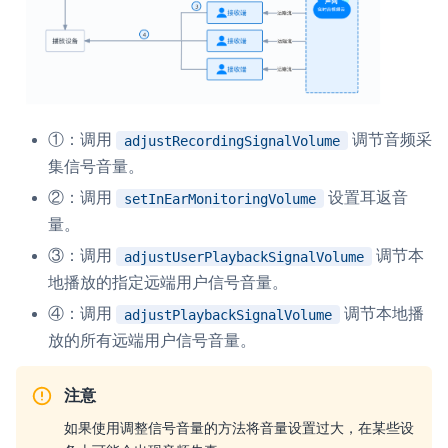
微呼叫
NEW
实现智能硬件和微信小程序之间的实时音视频互通
Status Page
集中展示声网主要产品及服务的综合服务质量及可用性信息
①：调用
调节音频采
adjustRecordingSignalVolume
集信号音量。
内容审核
②：调用
设置耳返音
setInEarMonitoringVolume
对实时音频和视频画面进行风险识别，并联动回调和业务处置流
量。
程
③：调用
调节本
adjustUserPlaybackSignalVolume
云市场
地播放的指定远端用户信号音量。
一站式实时互动模块的选型、购买、账号打通
④：调用
调节本地播
adjustPlaybackSignalVolume
放的所有远端用户信号音量。
SDK 拓展插件
拓展 SDK 能力，打造更具个性化的音视频互动效果
注意
媒体服务
如果使用调整信号音量的方法将音量设置过大，在某些设
使用录制、推流、拉流等服务丰富互动体验