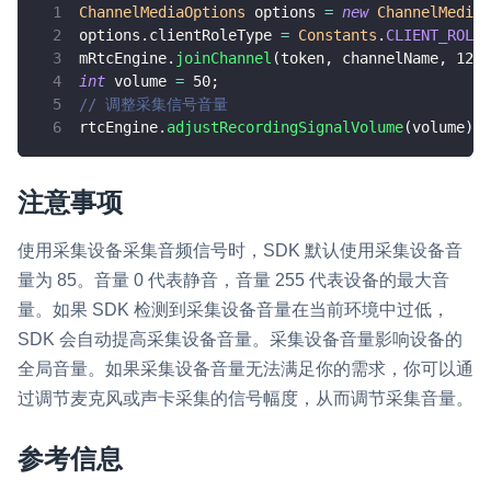
ChannelMediaOptions
 options 
=
new
ChannelMediaO
options
.
clientRoleType 
=
Constants
.
CLIENT_ROLE_
mRtcEngine
.
joinChannel
(
token
,
 channelName
,
1234
int
 volume 
=
50
;
// 调整采集信号音量
rtcEngine
.
adjustRecordingSignalVolume
(
volume
)
;
注意事项
使用采集设备采集音频信号时，SDK 默认使用采集设备音
量为 85。音量 0 代表静音，音量 255 代表设备的最大音
量。如果 SDK 检测到采集设备音量在当前环境中过低，
SDK 会自动提高采集设备音量。采集设备音量影响设备的
全局音量。如果采集设备音量无法满足你的需求，你可以通
过调节麦克风或声卡采集的信号幅度，从而调节采集音量。
参考信息