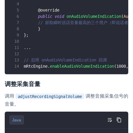
@override
public
void
onAudioVolumeIndication
(
Audi
// 获取瞬时说话音量最高的三个用户（即说话者）
}
}
;
.
.
.
// 启用 onAudioVolumeIndication 回调
mRtcEngine
.
enableAudioVolumeIndication
(
1000
,
3
调整采集音量
调用
调整音频采集信号的
adjustRecordingSignalVolume
音量。
Java