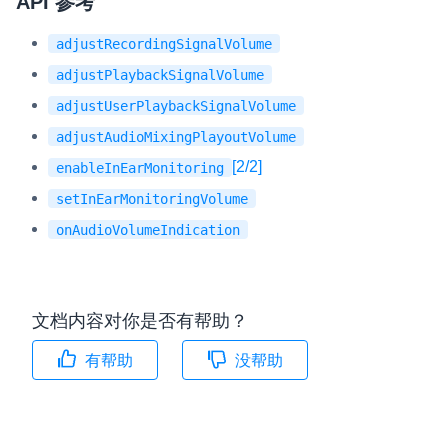
API 参考
adjustRecordingSignalVolume
adjustPlaybackSignalVolume
adjustUserPlaybackSignalVolume
adjustAudioMixingPlayoutVolume
[2/2]
enableInEarMonitoring
setInEarMonitoringVolume
onAudioVolumeIndication
文档内容对你是否有帮助？
有帮助
没帮助