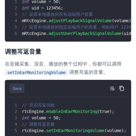
int
 volume 
=
50
;
int
 uid 
=
123456
;
// 设置本地播放的所有远端用户音量
mRtcEngine
.
adjustPlaybackSignalVolume
(
volume
)
;
// 设置本地播放的指定远端用户的音量，例如用户 123456
mRtcEngine
.
adjustUserPlaybackSignalVolume
(
uid
,
 
调整耳返音量
在音频采集、混音、播放的整个过程中，你都可以调用
调整耳返的音量。
setInEarMonitoringVolume
Java
// 开启耳返功能
rtcEngine
.
enableInEarMonitoring
(
true
)
;
int
 volume 
=
50
;
// 调整耳返音量
rtcEngine
.
setInEarMonitoringVolume
(
volume
)
;