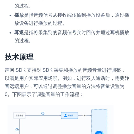
的过程。
即时通讯 IM
NEW
Flutter
播放
是指音频信号从接收端传输到播放设备后，通过播
一整套高可靠、低时延、高并发、安全、全球化的即时聊天云服
务。
放设备进行播放的过程。
React Native
耳返
是指将采集到的音频信号实时回传并通过耳机播放
融合 CDN 直播
Unreal (C++)
的过程。
对接国内外多家 CDN 供应商，提供一个整体播放体验最佳的
Unreal (Blueprint)
CDN 直播方案
技术原理
React
媒体流加速
声网 SDK 支持对 SDK 采集和播放的音频音量进行调整，
为智能硬件提供优质的媒体流传输，实现人与人、人与物、物与
RESTful
物的实时互动连接
以满足用户实际应用场景。例如，进行双人通话时，需要静
音远端用户，可以通过调整播放音量的方法将音量设置为
实时互动扩展能力
0。下图展示了调整音量的工作流程：
实时转录翻译
快速实现实时的语音转写功能
互动白板
快速实现多人实时互动白板协作