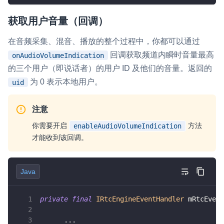
获取用户音量（回调）
在音频采集、混音、播放的整个过程中，你都可以通过
回调获取频道内瞬时音量最高
onAudioVolumeIndication
的三个用户（即说话者）的用户 ID 及他们的音量。返回的
为 0 表示本地用户。
uid
注意
你需要开启
方法
enableAudioVolumeIndication
才能收到该回调。
Java
private
final
IRtcEngineEventHandler
 mRtcEvent
.
.
.