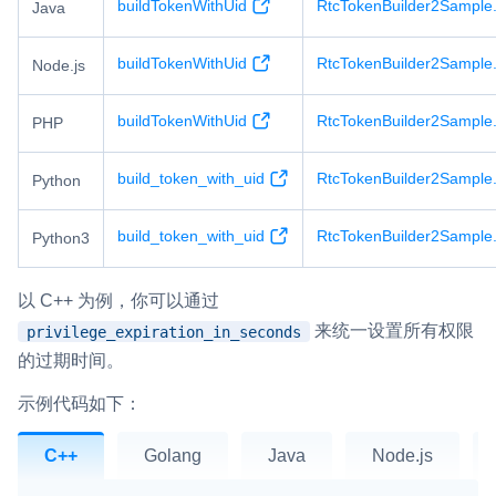
buildTokenWithUid
RtcTokenBuilder2Sample.
Java
buildTokenWithUid
RtcTokenBuilder2Sample.
Node.js
buildTokenWithUid
RtcTokenBuilder2Sample
PHP
build_token_with_uid
RtcTokenBuilder2Sample
Python
build_token_with_uid
RtcTokenBuilder2Sample
Python3
以 C++ 为例，你可以通过
来统一设置所有权限
privilege_expiration_in_seconds
的过期时间。
示例代码如下：
C++
Golang
Java
Node.js