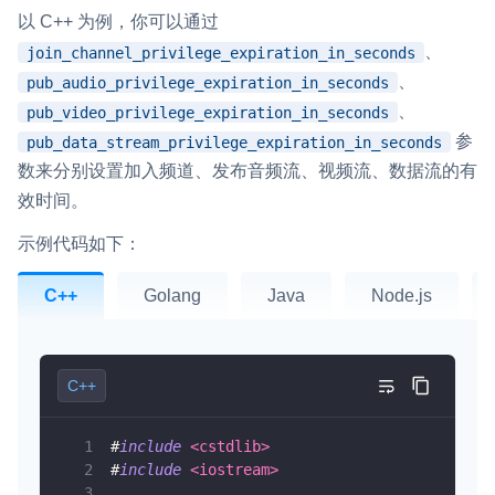
以 C++ 为例，你可以通过
、
join_channel_privilege_expiration_in_seconds
、
pub_audio_privilege_expiration_in_seconds
、
pub_video_privilege_expiration_in_seconds
参
pub_data_stream_privilege_expiration_in_seconds
数来分别设置加入频道、发布音频流、视频流、数据流的有
效时间。
示例代码如下：
C++
Golang
Java
Node.js
C++
#
include
<cstdlib>
#
include
<iostream>