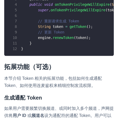
public
void
onTokenPrivilegeWillExpire
(
Str
super
.
onTokenPrivilegeWillExpire
(
token
// 重新请求生成 Token
String
 token 
=
getToken
(
)
;
// 更新 Token
        engine
.
renewToken
(
token
)
;
}
}
拓展功能（可选）
本节介绍 Token 相关的拓展功能，包括如何生成通配
Token、如何使用连麦鉴权来精细控制发流权限。
生成通配 Token
如果用户需要频繁切换频道、或同时加入多个频道，声网提
供将
用户 ID
或
频道名
设为通配符的通配 Token。用户可以