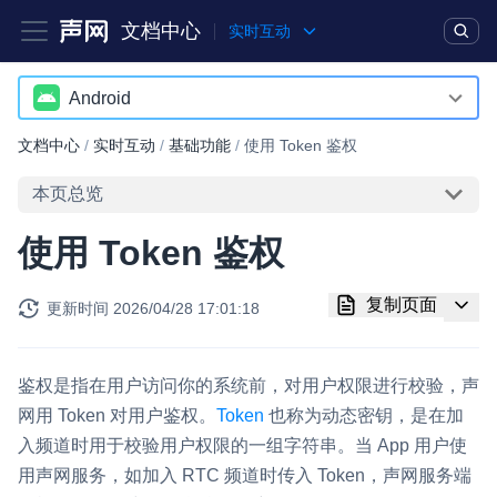
文档中心
实时互动
产品
解决方案
通用文档
Legacy 文档
Android
Android
文档中心
/
实时互动
/
基础功能
/
使用 Token 鉴权
实时互动基础能力
iOS
本页总览
对话式 AI 引擎
NEW
HOT
macOS
使用 Token 鉴权
突破传统文字交互模式，与 AI 进行高拟真、自然流畅的实时语
Web
音对话
复制页面
更新时间
2026/04/28 17:01:18
Windows
实时互动
HOT
集成实时通信技术，实现更强的实时音视频互动功能、更大的可
HarmonyOS
扩展性和更优秀的互动效果
鉴权是指在用户访问你的系统前，对用户权限进行校验，声
小程序
网用 Token 对用户鉴权。
Token
也称为动态密钥，是在加
实时消息
入频道时用于校验用户权限的一组字符串。当 App 用户使
Electron
一整套低延时、高并发、可扩展、高可靠的实时消息及状态同步
用声网服务，如加入 RTC 频道时传入 Token，声网服务端
解决方案
Unity