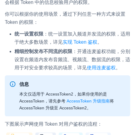
会根据 Token 中的信息校验用户的权限。
即时通讯 IM
NEW
Flutter
你可以根据你的使用场景，通过下列任意一种方式来设置
一整套高可靠、低时延、高并发、安全、全球化的即时聊天云服
Token 的权限：
务。
React Native
统一设置权限
：统一设置加入频道并发流的权限，适用
融合 CDN 直播
Unreal (C++)
于绝大多数场景，详见
实现 Token 鉴权
。
对接国内外多家 CDN 供应商，提供一个整体播放体验最佳的
Unreal (Blueprint)
CDN 直播方案
精细控制发布不同流的权限
：开通连麦鉴权功能，分别
设置在频道内发布音频流、视频流、数据流的权限，适
React
媒体流加速
用于对安全要求较高的场景，详见
使用连麦鉴权
。
为智能硬件提供优质的媒体流传输，实现人与人、人与物、物与
RESTful
物的实时互动连接
信息
实时互动扩展能力
本文仅适用于 AccessToken2，如果你使用的是
AccessToken，请先参考
AccessToken 升级指南
将
实时转录翻译
AccessToken 升级至 AccessToken2。
快速实现实时的语音转写功能
下图展示声网使用 Token 对用户鉴权的流程：
互动白板
快速实现多人实时互动白板协作