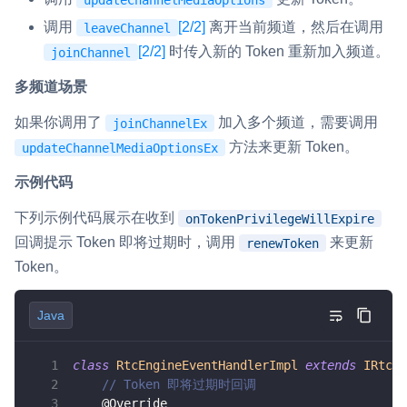
调用
[2/2]
离开当前频道，然后在调用
leaveChannel
[2/2]
时传入新的 Token 重新加入频道。
joinChannel
多频道场景
如果你调用了
加入多个频道，需要调用
joinChannelEx
方法来更新 Token。
updateChannelMediaOptionsEx
示例代码
下列示例代码展示在收到
onTokenPrivilegeWillExpire
回调提示 Token 即将过期时，调用
来更新
renewToken
Token。
Java
class
RtcEngineEventHandlerImpl
extends
IRtcEn
// Token 即将过期时回调
@Override