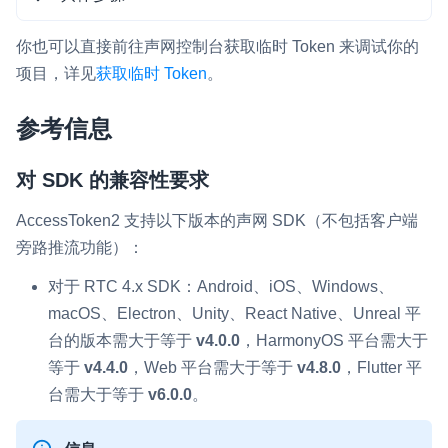
你也可以直接前往声网控制台获取临时 Token 来调试你的
运行下列命令来向你刚刚部署的 Token 生成器
项目，详见
获取临时 Token
。
请求一个 Token：
注意
此示例仅用于演示，请勿用于生产环境中。
参考信息
Shell
新建一个
文件夹，在该文件
token-server
对 SDK 的兼容性要求
curl
 --location 
'http://localhost:8080
夹下创建一个
文件，将使用
server.go
--header 
'Content-Type: application/js
AccessToken2 支持以下版本的声网 SDK（不包括客户端
Golang
生成 Token 的示例代码
贴入到该文件
--data 
'{
旁路推流功能）：
    "channelName": "channel_name_test"
中，将其中的
和
appID
appCertificate
    "uid": "12345678",
替换为你的 App ID 和 App 证书。
对于 RTC 4.x SDK：Android、iOS、Windows、
    "tokenExpireTs": 3600,
打开终端，进入到
文件路径
token-server
macOS、Electron、Unity、React Native、Unreal 平
    "privilegeExpireTs": 3600,
    "serviceRtc": {
下，运行如下命令行来为你的 Token 生成器创
台的版本需大于等于
v4.0.0
，HarmonyOS 平台需大于
        "enable": true,
建
文件，该文件定义导入路径及依
go.mod
等于
v4.4.0
，Web 平台需大于等于
v4.8.0
，Flutter 平
        "role": 1
赖项：
台需大于等于
v6.0.0
。
    }
}'
Go