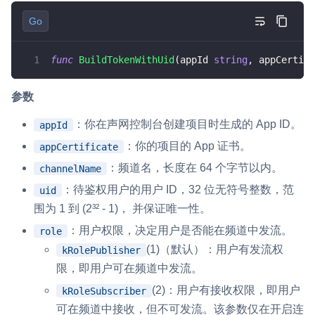
​ Token 生成器部署成功后，你的终端会返回根据你
Go
填入的 App ID 和 App 证书生成的 Token。
func
BuildTokenWithUid
(
appId 
string
,
 appCertifi
参数
：你在声网控制台创建项目时生成的 App ID。
appId
：你的项目的 App 证书。
appCertificate
：频道名，长度在 64 个字节以内。
channelName
：待鉴权用户的用户 ID，32 位无符号整数，范
uid
围为 1 到 (2³² - 1)， 并保证唯一性。
：用户权限，决定用户是否能在频道中发流。
role
(1)（默认）：用户有发流权
kRolePublisher
限，即用户可在频道中发流。
(2)：用户有接收权限，即用户
kRoleSubscriber
可在频道中接收，但不可发流。该参数仅在开启连