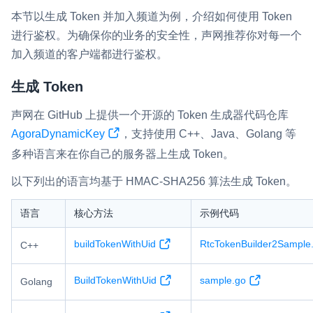
云端录制
本地服务端录制
旁路推流
本节以生成 Token 并加入频道为例，介绍如何使用 Token
输入在线媒体流
云端转码
RTMP 网关
进行鉴权。为确保你的业务的安全性，声网推荐你对每一个
加入频道的客户端都进行鉴权。
RTC 服务端 SDK
与 RTC 客户端 SDK 互通，实现收发流
生成 Token
PPT 转码服务
声网在 GitHub 上提供一个开源的 Token 生成器代码仓库
快速高效的文档转换解决方案
AgoraDynamicKey
，支持使用 C++、Java、Golang 等
多种语言来在你自己的服务器上生成 Token。
水晶球
以下列出的语言均基于 HMAC-SHA256 算法生成 Token。
全周期通话质量检测、回溯和分析方案
语言
核心方法
示例代码
控制台
开通和管理声网各项产品服务的统一入口
buildTokenWithUid
RtcTokenBuilder2Sample
C++
低代码应用平台
BuildTokenWithUid
sample.go
Golang
灵动会议
NEW
低代码集成、灵活定制、超低延时的音视频会议