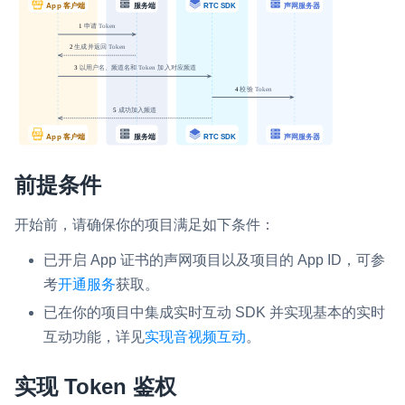
微呼叫
NEW
实现智能硬件和微信小程序之间的实时音视频互通
Status Page
集中展示声网主要产品及服务的综合服务质量及可用性信息
内容审核
前提条件
对实时音频和视频画面进行风险识别，并联动回调和业务处置流
程
开始前，请确保你的项目满足如下条件：
云市场
已开启 App 证书的声网项目以及项目的 App ID，可参
一站式实时互动模块的选型、购买、账号打通
考
开通服务
获取。
SDK 拓展插件
已在你的项目中集成实时互动 SDK 并实现基本的实时
拓展 SDK 能力，打造更具个性化的音视频互动效果
互动功能，详见
实现音视频互动
。
媒体服务
实现 Token 鉴权
使用录制、推流、拉流等服务丰富互动体验