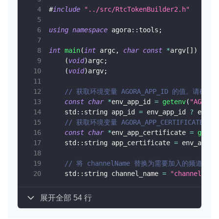
#
include
"../src/RtcTokenBuilder2.h"
using
namespace
 agora
::
tools
;
int
main
(
int
 argc
,
char
const
*
argv
[
]
)
{
(
void
)
argc
;
(
void
)
argv
;
// 获取环境变量 AGORA_APP_ID 的值。请确
const
char
*
env_app_id 
=
getenv
(
"AGORA_
    std
::
string app_id 
=
 env_app_id 
?
 env_a
// 获取环境变量 AGORA_APP_CERTIFIC
const
char
*
env_app_certificate 
=
geten
    std
::
string app_certificate 
=
 env_app_c
// 将 channelName 替换为需要加入的频道名
    std
::
string channel_name 
=
"channelName
展开全部 54 行