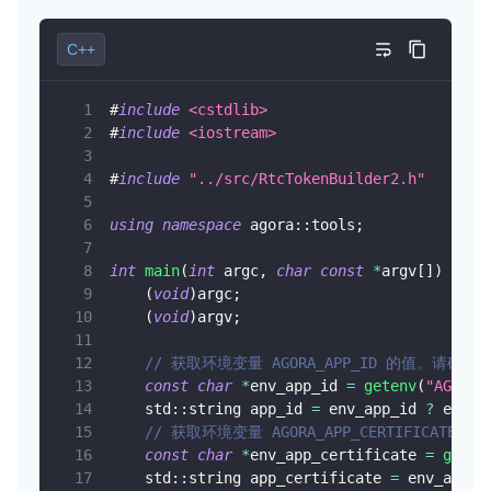
C++
#
include
<cstdlib>
#
include
<iostream>
#
include
"../src/RtcTokenBuilder2.h"
using
namespace
 agora
::
tools
;
int
main
(
int
 argc
,
char
const
*
argv
[
]
)
{
(
void
)
argc
;
(
void
)
argv
;
// 获取环境变量 AGORA_APP_ID 的值。请确
const
char
*
env_app_id 
=
getenv
(
"AGORA_
    std
::
string app_id 
=
 env_app_id 
?
 env_a
// 获取环境变量 AGORA_APP_CERTIFIC
const
char
*
env_app_certificate 
=
geten
    std
::
string app_certificate 
=
 env_app_c