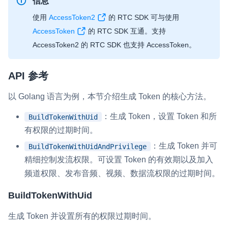
信息
请求成功后，你的终端会返回生成的 Token。
使用
AccessToken2
的 RTC SDK 可与使用
$ 
go
 mod init sampleServer
AccessToken
的 RTC SDK 互通。支持
AccessToken2 的 RTC SDK 也支持 AccessToken。
运行如下命令行安装依赖。你可以使用 Go 镜
像进行加速，例如
https://goproxy.cn
。
API 参考
Go
以 Golang 语言为例，本节介绍生成 Token 的核心方法。
：生成 Token，设置 Token 和所
BuildTokenWithUid
$ 
go
 get github
.
com
/
AgoraIO
/
Tools
/
Dynam
有权限的过期时间。
：生成 Token 并可
BuildTokenWithUidAndPrivilege
运行如下命令行启动 Token 生成器：
精细控制发流权限。可设置 Token 的有效期以及加入
频道权限、发布音频、视频、数据流权限的过期时间。
Go
BuildTokenWithUid
$ 
go
 run server
.
go
生成 Token 并设置所有的权限过期时间。