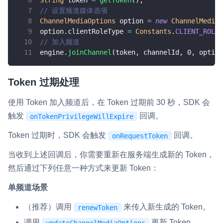
String
 token 
=
getToken
(
)
;
// 设置频道媒体选项
ChannelMediaOptions
 option 
=
new
ChannelMediaO
option
.
clientRoleType 
=
Constants
.
CLIENT_ROLE_
// 加入频道
engine
.
joinChannel
(
token
,
 channelId
,
0
,
 option
Token 过期处理
使用 Token 加入频道后，在 Token 过期前 30 秒，SDK 会
触发
回调。
onTokenPrivilegeWillExpire
Token 过期时，SDK 会触发
回调。
onRequestToken
当收到上述回调后，你需要重新在服务端生成新的 Token，
然后通过下列任意一种方式来更新 Token：
单频道场景
（推荐）调用
来传入新生成的 Token。
renewToken
调用
更新 Token。
updateChannelMediaOptions