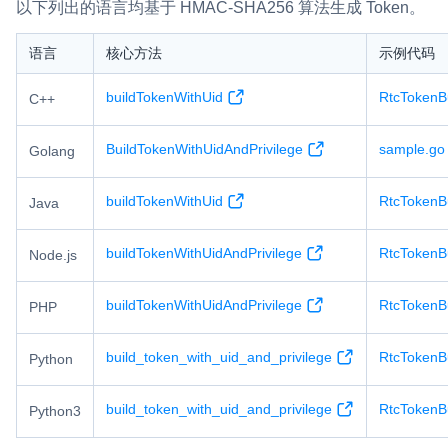
以下列出的语言均基于 HMAC-SHA256 算法生成 Token。
语言
核心方法
示例代码
buildTokenWithUid
RtcTokenB
C++
BuildTokenWithUidAndPrivilege
sample.go
Golang
buildTokenWithUid
RtcTokenB
Java
buildTokenWithUidAndPrivilege
RtcTokenB
Node.js
buildTokenWithUidAndPrivilege
RtcTokenB
PHP
build_token_with_uid_and_privilege
RtcTokenB
Python
build_token_with_uid_and_privilege
RtcTokenB
Python3