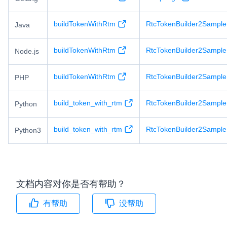
buildTokenWithRtm
RtcTokenBuilder2Sample
Java
buildTokenWithRtm
RtcTokenBuilder2Sample.
Node.js
buildTokenWithRtm
RtcTokenBuilder2Sample
PHP
build_token_with_rtm
RtcTokenBuilder2Sample
Python
build_token_with_rtm
RtcTokenBuilder2Sample
Python3
文档内容对你是否有帮助？
有帮助
没帮助