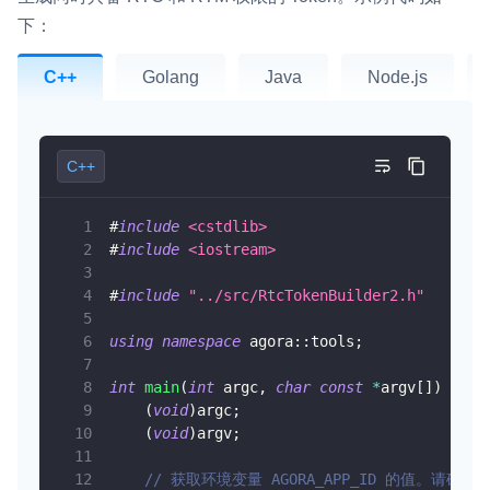
下：
C++
Golang
Java
Node.js
C++
#
include
<cstdlib>
#
include
<iostream>
#
include
"../src/RtcTokenBuilder2.h"
using
namespace
 agora
::
tools
;
int
main
(
int
 argc
,
char
const
*
argv
[
]
)
{
(
void
)
argc
;
(
void
)
argv
;
// 获取环境变量 AGORA_APP_ID 的值。请确