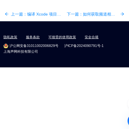
上一篇：
编译 Xcode 项目时遇到“无法打开 framework” 的弹窗警告怎么办？
下一篇：
如何获取频道相关信息，例如频道名称，以及频道内的用户列表？
隐私政策
服务条款
可接受的使用政策
安全合规
沪公网安备31011002006829号
沪ICP备2024090791号-1
上海声网科技有限公司