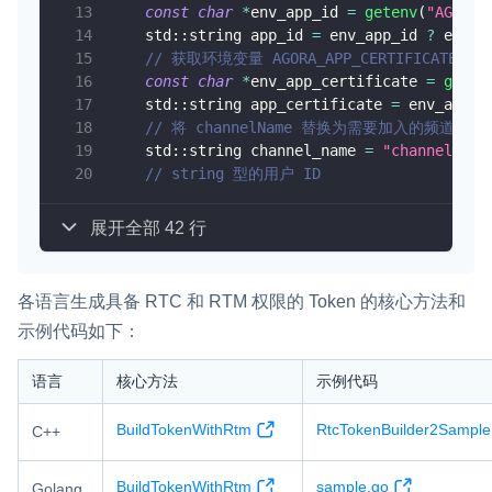
const
char
*
env_app_id 
=
getenv
(
"AGORA_
    std
::
string app_id 
=
 env_app_id 
?
 env_a
// 获取环境变量 AGORA_APP_CERTIFIC
const
char
*
env_app_certificate 
=
geten
    std
::
string app_certificate 
=
 env_app_c
// 将 channelName 替换为需要加入的频道名
    std
::
string channel_name 
=
"channelName
// string 型的用户 ID
展开全部 42 行
各语言生成具备 RTC 和 RTM 权限的 Token 的核心方法和
示例代码如下：
语言
核心方法
示例代码
BuildTokenWithRtm
RtcTokenBuilder2Sample
C++
BuildTokenWithRtm
sample.go
Golang