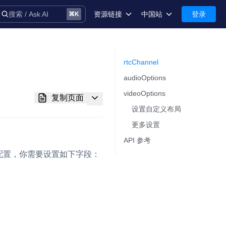
资源链接
中国站
登录
搜索 / Ask AI
⌘
K
术语库
中国站-简体中文
安全
International-English
rtcChannel​
audioOptions​
控制台
videoOptions​
复制页面
技术支持
设置自定义布局​
更多设置​
API 参考​
配置，你需要设置如下字段：
音
务