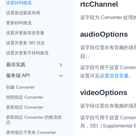
rtcChannel
设置转码推流
设置推流垂直布局
该字段为 Converter
更新转码推流
audioOptions
设置并更新混音音量
实时互动基础能力
设置并更新 SEI 信息
该字段仅需在有音频的场
设置并更新不转码推流
。
{}
对话式 AI 引擎
N
最佳实践
该字段可用于设置 Con
突破传统文字交互模式
真、自然流畅的实时
服务端 API
设置详见
设置混音音量
。
创建 Converter
实时互动
HOT
videoOptions
集成实时通信技术，
销毁指定 Converter
频互动功能、更大的
该字段仅需在有视频的场
更新指定 Converter
互动效果
获取指定 Converter 的推流状
该字段可用于设置 Con
实时消息
态
局，SEI（Supplemental 
一整套低延时、高并
查询项目下所有 Converter
的实时消息及状态同