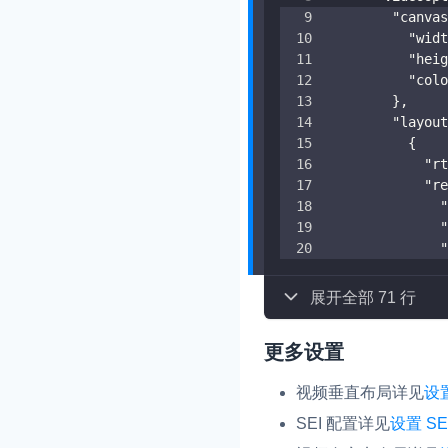
"canvas
"widt
"heig
"colo
}
,
"layout
{
"rt
"re
"
"
"
展开全部 71 行
更多设置
视频垂直布局详见
设
SEI 配置详见
设置 SE