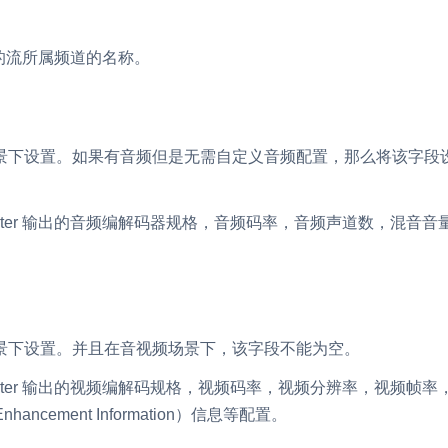
内容审核
 处理的流所属频道的名称。
对实时音频和视频画面进行风险识别，
联动回调和业务处置流程
云市场
一站式实时互动模块的选型、购买、账
景下设置。如果有音频但是无需自定义音频配置，那么将该字段
打通
EW
HOT
SDK 拓展插件
verter 输出的音频编解码器规格，音频码率，音频声道数，混音
，与 AI 进行高拟
拓展 SDK 能力，打造更具个性化的音
语音对话
互动效果
媒体服务
实现更强的实时音视
使用录制、推流、拉流等服务丰富互动
可扩展性和更优秀的
景下设置。并且在音视频场景下，该字段不能为空。
验
云端录制
本地服务端录制
verter 输出的视频编解码规格，视频码率，视频分辨率，视频帧
旁路推流
输入在线媒体流
Enhancement Information）信息等配置。
发、可扩展、高可靠
云端转码
RTMP 网关
步解决方案