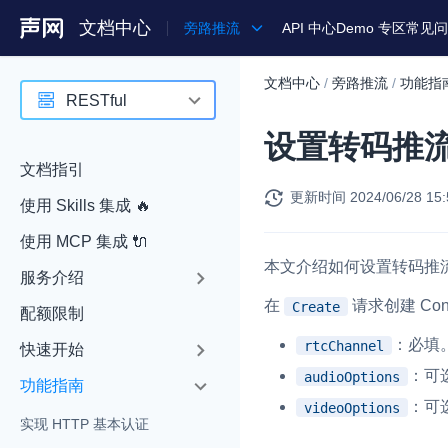
文档中心
旁路推流
API 中心
Demo 专区
常见问
文档中心
/
旁路推流
/
功能指
产品
RESTful
设置转码推
解决方案
RESTful
文档指引
通用文档
更新时间
2024/06/28 15:
使用 Skills 集成 🔥
Legacy 文档
使用 MCP 集成 🔌
本文介绍如何设置转码推
服务介绍
在
请求创建 Con
Create
配额限制
：必填
rtcChannel
快速开始
：可选
audioOptions
功能指南
：可选
videoOptions
实现 HTTP 基本认证