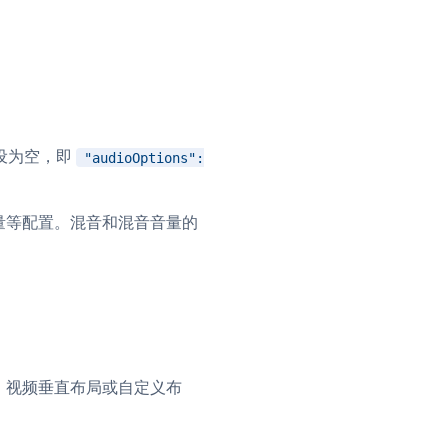
并
号
设为空，即
"audioOptions":
音量等配置。混音和混音音量的
视频
体
率，视频垂直布局或自定义布