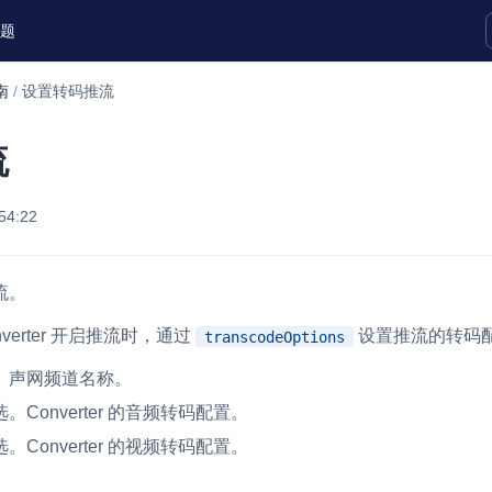
题
南
/
设置转码推流
实时互动扩展能力
流
实时转录翻译
快速实现实时的语音转写功能
54:22
互动白板
快速实现多人实时互动白板协作
流。
微呼叫
NEW
verter 开启推流时，通过
设置推流的转码
transcodeOptions
实现智能硬件和微信小程序之间的实时
。声网频道名称。
视频互通
。Converter 的音频转码配置。
Status Page
。Converter 的视频转码配置。
集中展示声网主要产品及服务的综合服
质量及可用性信息