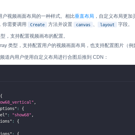
RTC 服务端 SDK
用户视频画面布局的一种样式。相比
垂直布局
，自定义布局更加
与 RTC 客户端 SDK 互通，实现收发
延、高并发、安全、
，你需要调用
方法并设置
、
字段。
Create
canvas
layout
服务。
PPT 转码服务
ct 类型，支持配置视频画布的配置。
快速高效的文档转换解决方案
ct Array 类型，支持配置用户的视频画面布局，也支持配置图片
N 供应商，提供一个整
水晶球
DN 直播方案
频道内用户使用自定义布局进行合图后推到 CDN：
全周期通话质量检测、回溯和分析方案
控制台
的媒体流传输，实现
与物的实时互动连接
开通和管理声网各项产品服务的统一入
{
ow68_vertical"
,
ptions"
:
{
el"
:
"show68"
,
ions"
:
{
ions"
:
{