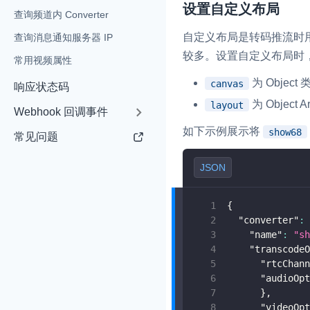
设置自定义布局
查询频道内 Converter
即时通讯 IM
NEW
自定义布局是转码推流时
查询消息通知服务器 IP
一整套高可靠、低时
较多。设置自定义布局时
常用视频属性
全球化的即时聊天云
为 Obje
canvas
响应状态码
融合 CDN 直播
为 Obje
layout
对接国内外多家 CD
Webhook 回调事件
体播放体验最佳的 C
如下示例展示将
show68
常见问题
媒体流加速
JSON
为智能硬件提供优质
人与人、人与物、物
{
"converter"
:
"name"
:
"sh
"transcodeO
"rtcChann
"audioOpt
}
,
"videoOpt