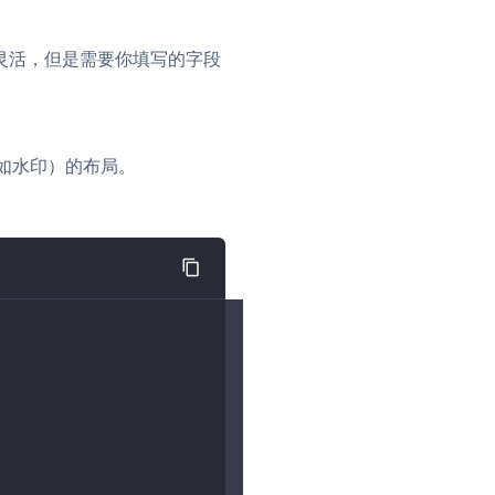
灵活，但是需要你填写的字段
流
（例如水印）的布局。
低代码应用平台
灵动会议
NEW
低代码集成、灵活定制、超低延时的音视
口
频会议