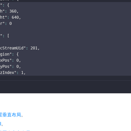
"
:
{
h"
:
360
,
ht"
:
640
,
r"
:
0
"
:
[
cStreamUid"
:
201
,
gion"
:
{
xPos"
:
0
,
yPos"
:
0
,
zIndex"
:
1
,
置垂直布局
。
I
。