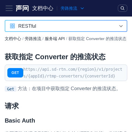
文档中心
旁路推流
产品
解决方案
通用文档
Legacy 文档
RESTful
RESTful
文档中心
/
旁路推流
/
服务端 API
/
获取指定 Converter 的推流状态
实时互动基础能力
获取指定 Converter 的推流状态
对话式 AI 引擎
NEW
HOT
突破传统文字交互模式，与 AI 进行高拟真、自然流畅的实时语
https://api.sd-rtn.com/{region}/v1/project
GET
音对话
s/{appId}/rtmp-converters/{converterId}
实时互动
HOT
方法：在项目中获取指定 Converter 的推流状态。
Get
集成实时通信技术，实现更强的实时音视频互动功能、更大的可
扩展性和更优秀的互动效果
请求
实时消息
Basic Auth
一整套低延时、高并发、可扩展、高可靠的实时消息及状态同步
解决方案