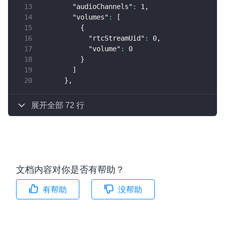
"audioChannels"
:
1
,
"volumes"
:
[
{
"rtcStreamUid"
:
0
,
"volume"
:
0
}
]
}
,
展开全部 72 行
文档内容对你是否有帮助？
有帮助
没帮助