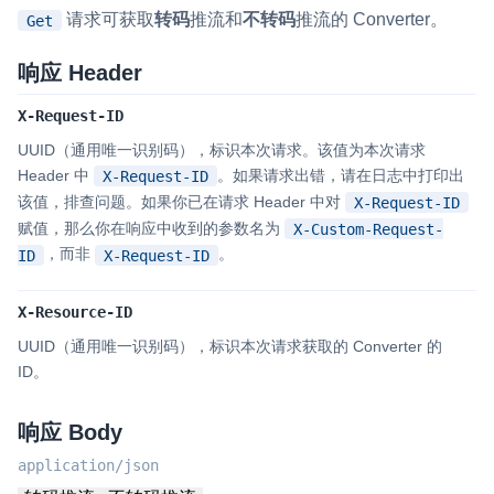
请求可获取
转码
推流和
不转码
推流的 Converter。
Get
云端录制
本地服务端录制
旁路推流
输入在线媒体流
云端转码
RTMP 网关
响应 Header
RTC 服务端 SDK
X-Request-ID
与 RTC 客户端 SDK 互通，实现收发流
UUID（通用唯一识别码），标识本次请求。该值为本次请求
Header 中
。如果请求出错，请在日志中打印出
X-Request-ID
PPT 转码服务
该值，排查问题。如果你已在请求 Header 中对
X-Request-ID
快速高效的文档转换解决方案
赋值，那么你在响应中收到的参数名为
X-Custom-Request-
，而非
。
ID
X-Request-ID
水晶球
全周期通话质量检测、回溯和分析方案
X-Resource-ID
控制台
UUID（通用唯一识别码），标识本次请求获取的 Converter 的
开通和管理声网各项产品服务的统一入口
ID。
低代码应用平台
响应 Body
灵动会议
application/json
NEW
低代码集成、灵活定制、超低延时的音视频会议