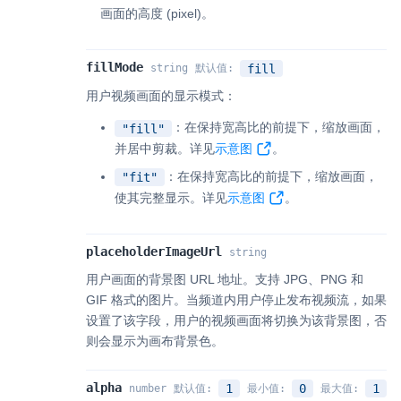
画面的高度 (pixel)。
fillMode
fill
string
默认值
:
用户视频画面的显示模式：
：在保持宽高比的前提下，缩放画面，
"fill"
并居中剪裁。详见
示意图
。
：在保持宽高比的前提下，缩放画面，
"fit"
使其完整显示。详见
示意图
。
placeholderImageUrl
string
用户画面的背景图 URL 地址。支持 JPG、PNG 和
GIF 格式的图片。当频道内用户停止发布视频流，如果
设置了该字段，用户的视频画面将切换为该背景图，否
则会显示为画布背景色。
alpha
1
0
1
number
默认值
:
最小值
:
最大值
: