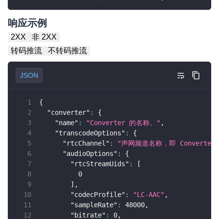
响应示例
2XX
非 2XX
转码推流
不转码推流
JSON
{
"converter"
:
{
"name"
:
"Converter 的名称。"
,
"transcodeOptions"
:
{
"rtcChannel"
:
"声网频道名称，即 Convert
"audioOptions"
:
{
"rtcStreamUids"
:
[
0
]
,
"codecProfile"
:
"LC-AAC"
,
"sampleRate"
:
48000
,
"bitrate"
:
0
,