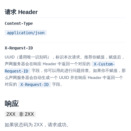
请求 Header
微呼叫
NEW
实现智能硬件和微信小程序之间的实时音视频互通
Content-Type
Status Page
application/json
集中展示声网主要产品及服务的综合服务质量及可用性信息
X-Request-ID
内容审核
UUID（通用唯一识别码），标识本次请求。推荐你赋值，赋值后，
对实时音频和视频画面进行风险识别，并联动回调和业务处置流
声网服务器会在响应 Header 中返回一个对应的
X-Custom-
程
字段，你可以用此进行问题排查。如果你不赋值，那
Request-ID
么声网服务器会自动生成一个 UUID 并在响应 Header 中返回一个
云市场
对应的
字段。
X-Request-ID
一站式实时互动模块的选型、购买、账号打通
SDK 拓展插件
响应
拓展 SDK 能力，打造更具个性化的音视频互动效果
2XX
非 2XX
媒体服务
如果状态码为 2XX，请求成功。
使用录制、推流、拉流等服务丰富互动体验