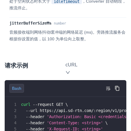
处于空闲状态时长大于
，Converter 自动销毁，
idleTimeout
推流停止。
jitterBufferSizeMs
number
音频接收端到网络抖动缓冲端的网络延迟 (ms)。旁路推流服务会
根据你设置的值，以 100 为单位向上取整。
请求示例
cURL
Bash
curl
 --request GET 
\
  --url https://api.sd-rtn.com/:region/v1/proje
  --header 
'Authorization: Basic <credentials>'
  --header 
'Content-Type: <string>'
\
  --header 
'X-Request-ID: <string>'