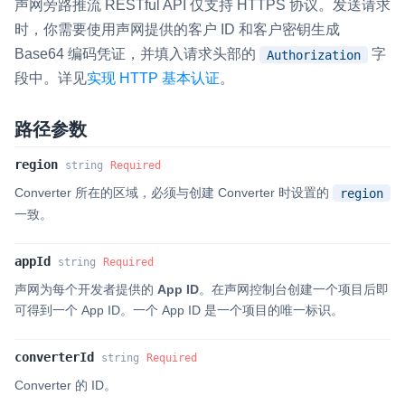
声网旁路推流 RESTful API 仅支持 HTTPS 协议。发送请求
即时通讯 IM
NEW
时，你需要使用声网提供的客户 ID 和客户密钥生成
一整套高可靠、低时延、高并发、安全、全球化的即时聊天云服
Base64 编码凭证，并填入请求头部的
字
Authorization
务。
段中。详见
实现 HTTP 基本认证
。
融合 CDN 直播
路径参数
对接国内外多家 CDN 供应商，提供一个整体播放体验最佳的
CDN 直播方案
region
string
Required
媒体流加速
Converter 所在的区域，必须与创建 Converter 时设置的
region
为智能硬件提供优质的媒体流传输，实现人与人、人与物、物与
一致。
物的实时互动连接
实时互动扩展能力
appId
string
Required
声网为每个开发者提供的
App ID
。在声网控制台创建一个项目后即
可得到一个 App ID。一个 App ID 是一个项目的唯一标识。
实时转录翻译
快速实现实时的语音转写功能
converterId
string
Required
互动白板
Converter 的 ID。
快速实现多人实时互动白板协作