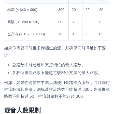
云端录制
本地服务端录制
旁路推流
标清 (≤ 640 × 360)
300
20
20
20
输入在线媒体流
云端转码
RTMP 网关
高清 (≤ 1280 × 720)
50
5
5
5
RTC 服务端 SDK
与 RTC 客户端 SDK 互通，实现收发流
全高清 (≤ 1920 × 1080)
20
0
0
0
PPT 转码服务
如果你需要同时推多种档位的流，则确保同时满足如下要
快速高效的文档转换解决方案
求：
水晶球
总路数不能超过所支持档位的最大路数。
全周期通话质量检测、回溯和分析方案
各档位推流路数不能超过该档位支持的最大路数。
控制台
例如，如果你需要在中国大陆使用旁路推流服务，并且同时
开通和管理声网各项产品服务的统一入口
推流标清和高清，则标清推流路数不能超过 300，高清推流
低代码应用平台
路数不能超过 50，推流总路数不能超过 300。
灵动会议
NEW
混音人数限制
低代码集成、灵活定制、超低延时的音视频会议