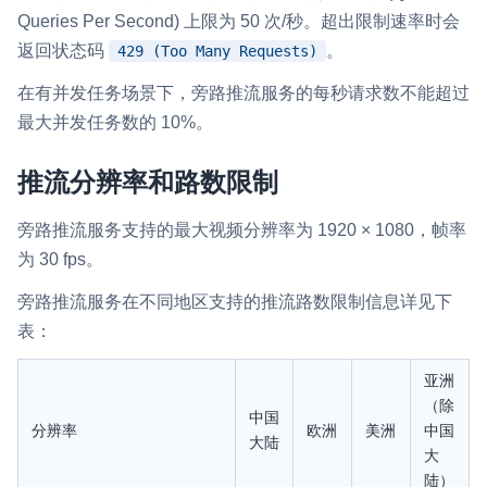
Queries Per Second) 上限为 50 次/秒。超出限制速率时会
微呼叫
NEW
返回状态码
。
429 (Too Many Requests)
实现智能硬件和微信小程序之间的实时音视频互通
在有并发任务场景下，
旁路推流
服务的每秒请求数不能超过
Status Page
最大并发任务数的 10%。
集中展示声网主要产品及服务的综合服务质量及可用性信息
推流分辨率和路数限制
内容审核
对实时音频和视频画面进行风险识别，并联动回调和业务处置流
旁路推流服务支持的最大视频分辨率为 1920 × 1080，帧率
程
为 30 fps。
云市场
旁路推流服务在不同地区支持的推流路数限制信息详见下
一站式实时互动模块的选型、购买、账号打通
表：
SDK 拓展插件
亚洲
拓展 SDK 能力，打造更具个性化的音视频互动效果
（除
中国
分辨率
欧洲
美洲
中国
大陆
媒体服务
大
使用录制、推流、拉流等服务丰富互动体验
陆）