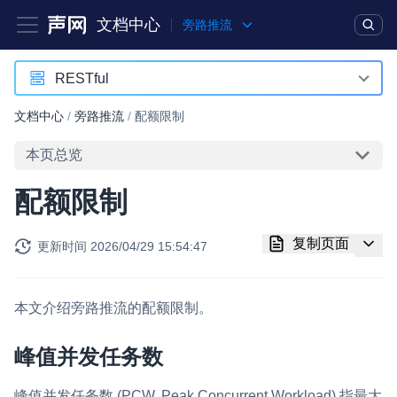
文档中心
旁路推流
产品
解决方案
通用文档
Legacy 文档
RESTful
RESTful
文档中心
/
旁路推流
/
配额限制
实时互动基础能力
本页总览
对话式 AI 引擎
NEW
HOT
配额限制
突破传统文字交互模式，与 AI 进行高拟真、自然流畅的实时语
音对话
复制页面
更新时间
2026/04/29 15:54:47
实时互动
HOT
集成实时通信技术，实现更强的实时音视频互动功能、更大的可
扩展性和更优秀的互动效果
本文介绍旁路推流的配额限制。
实时消息
峰值并发任务数
一整套低延时、高并发、可扩展、高可靠的实时消息及状态同步
解决方案
峰值并发任务数 (PCW, Peak Concurrent Workload) 指最大