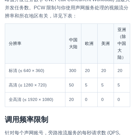
并发任务数。PCW 限制与你使用声网服务处理的视频流分
即时通讯 IM
NEW
辨率和所在地区有关，详见下表：
一整套高可靠、低时延、高并发、安全、全球化的即时聊天云服
务。
亚洲
融合 CDN 直播
（除
中国
分辨率
欧洲
美洲
中国
对接国内外多家 CDN 供应商，提供一个整体播放体验最佳的
大陆
CDN 直播方案
大
陆）
媒体流加速
标清 (≤ 640 × 360)
300
20
20
20
为智能硬件提供优质的媒体流传输，实现人与人、人与物、物与
物的实时互动连接
高清 (≤ 1280 × 720)
50
5
5
5
实时互动扩展能力
全高清 (≤ 1920 × 1080)
20
0
0
0
实时转录翻译
快速实现实时的语音转写功能
调用频率限制
互动白板
针对每个声网账号，
旁路推流
服务的每秒请求数 (QPS,
快速实现多人实时互动白板协作