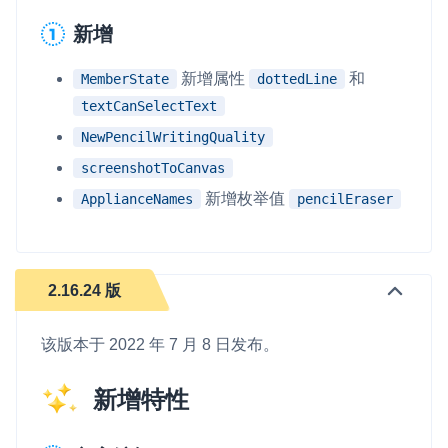
新增
新增属性
和
MemberState
dottedLine
textCanSelectText
NewPencilWritingQuality
screenshotToCanvas
新增枚举值
ApplianceNames
pencilEraser
2.16.24 版
该版本于 2022 年 7 月 8 日发布。
新增特性