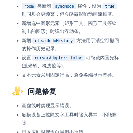
类新增
属性，设为
room
syncMode
true
则同步会更频繁，但会略微影响动画流畅度。
新增选中图形元素（矩形工具、圆形工具等绘
制出的图形）时弹出浮动条。
新增
方法用于清空可撤回
clearUndoHistory
的操作历史记录。
设置
可隐藏内置光标
cursorAdapter: false
(激光笔、橡皮擦等)。
文本元素采用固定行高，避免各端显示差异。
问题修复
画虚线时偶现显示错误。
触摸设备上擦除文字工具时陷入异常，不能擦
除。
进入房间时偶现白屏但不报错。