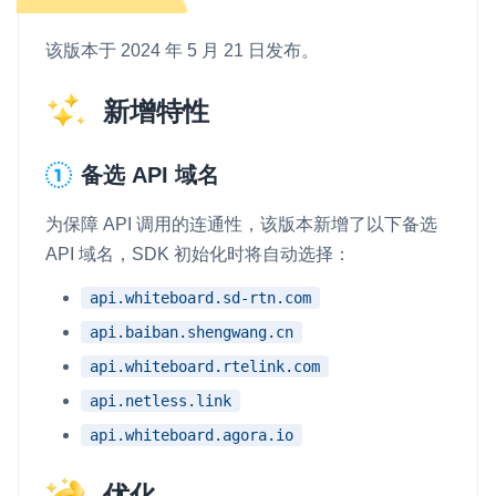
微呼叫
NEW
该版本于 2024 年 5 月 21 日发布。
实现智能硬件和微信小程序之间的实时音视频互通
新增特性
Status Page
集中展示声网主要产品及服务的综合服务质量及可用性信息
备选 API 域名
内容审核
为保障 API 调用的连通性，该版本新增了以下备选
对实时音频和视频画面进行风险识别，并联动回调和业务处置流
程
API 域名，SDK 初始化时将自动选择：
api.whiteboard.sd-rtn.com
云市场
一站式实时互动模块的选型、购买、账号打通
api.baiban.shengwang.cn
api.whiteboard.rtelink.com
SDK 拓展插件
api.netless.link
拓展 SDK 能力，打造更具个性化的音视频互动效果
api.whiteboard.agora.io
媒体服务
使用录制、推流、拉流等服务丰富互动体验
优化