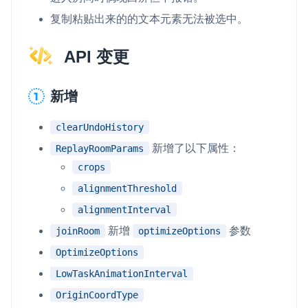
复制粘贴出来的的文本元素无法被选中。
API 变更
新增
clearUndoHistory
新增了以下属性：
ReplayRoomParams
crops
alignmentThreshold
alignmentInterval
新增
参数
joinRoom
optimizeOptions
OptimizeOptions
LowTaskAnimationInterval
OriginCoordType