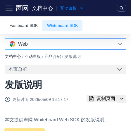
文档中心
互动白板
Fastboard SDK
Whiteboard SDK
产品
解决方案
通用文档
Legacy 文档
实时互动基础能力
Web
Android
文档中心
/
互动白板
/
产品介绍
/
发版说明
对话式 AI 引擎
NEW
HOT
iOS
突破传统文字交互模式，与 AI 进行高拟真、自然流畅的实时语
本页总览
音对话
Web
发版说明
实时互动
HOT
RESTful
集成实时通信技术，实现更强的实时音视频互动功能、更大的可
复制页面
更新时间
2026/05/09 18:17:17
扩展性和更优秀的互动效果
实时消息
本文提供声网 Whiteboard Web SDK 的发版说明。
一整套低延时、高并发、可扩展、高可靠的实时消息及状态同步
解决方案