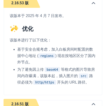
2.16.53 版
即时通讯 IM
NEW
一整套高可靠、低时延、高并发、安全、全球化的即时聊天云服
该版本于 2025 年 4 月 7 日发布。
务。
优化
融合 CDN 直播
对接国内外多家 CDN 供应商，提供一个整体播放体验最佳的
CDN 直播方案
该版本进行了以下优化：
基于安全合规考虑，加入白板房间时配置的数
媒体流加速
据中心地址 (
) 现在按地区区分了国内
为智能硬件提供优质的媒体流传输，实现人与人、人与物、物与
regions
物的实时互动连接
外节点。
实时互动扩展能力
为了避免因上传
等格式的图片导致房
base64
间内存爆满，该版本起，插入图片的
路
src
实时转录翻译
径必须为
开头的 URL 路径。
http/https
快速实现实时的语音转写功能
互动白板
2.16.51 版
快速实现多人实时互动白板协作