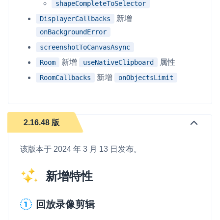
shapeCompleteToSelector
新增
DisplayerCallbacks
onBackgroundError
screenshotToCanvasAsync
新增
属性
Room
useNativeClipboard
新增
RoomCallbacks
onObjectsLimit
2.16.48 版
该版本于 2024 年 3 月 13 日发布。
新增特性
回放录像剪辑