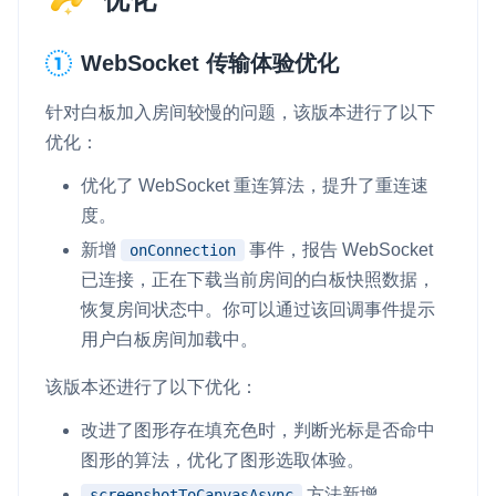
云端录制
本地服务端录制
旁路推流
输入在线媒体流
云端转码
RTMP 网关
WebSocket 传输体验优化
RTC 服务端 SDK
针对白板加入房间较慢的问题，该版本进行了以下
与 RTC 客户端 SDK 互通，实现收发流
优化：
PPT 转码服务
优化了 WebSocket 重连算法，提升了重连速
快速高效的文档转换解决方案
度。
新增
事件，报告 WebSocket
onConnection
水晶球
已连接，正在下载当前房间的白板快照数据，
全周期通话质量检测、回溯和分析方案
恢复房间状态中。你可以通过该回调事件提示
控制台
用户白板房间加载中。
开通和管理声网各项产品服务的统一入口
该版本还进行了以下优化：
低代码应用平台
改进了图形存在填充色时，判断光标是否命中
图形的算法，优化了图形选取体验。
灵动会议
NEW
方法新增
低代码集成、灵活定制、超低延时的音视频会议
screenshotToCanvasAsync