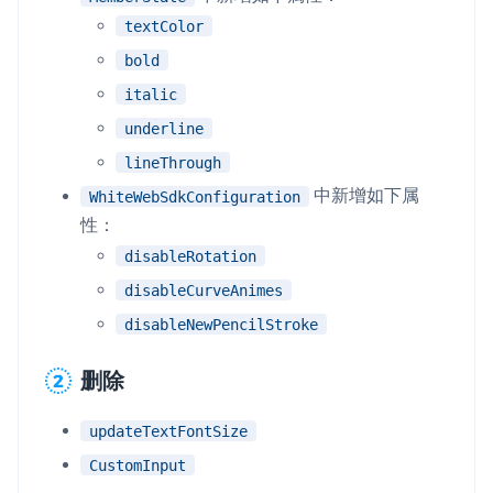
textColor
bold
italic
underline
lineThrough
中新增如下属
WhiteWebSdkConfiguration
性：
disableRotation
disableCurveAnimes
disableNewPencilStroke
删除
updateTextFontSize
CustomInput