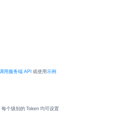
流
低代码应用平台
灵动会议
NEW
调用服务端 API
或使用
示例
低代码集成、灵活定制、超低延时的音视
口
频会议
，每个级别的 Token 均可设置