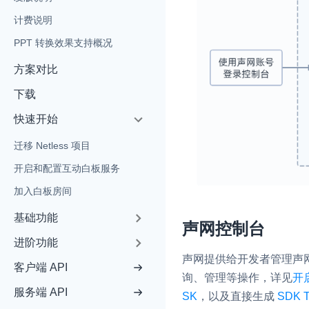
计费说明
PPT 转换效果支持概况
方案对比
实时互动基础能力
下载
快速开始
对话式 AI 引擎
N
迁移 Netless 项目
突破传统文字交互模式
开启和配置互动白板服务
真、自然流畅的实时
加入白板房间
实时互动
HOT
基础功能
集成实时通信技术，
声网控制台
频互动功能、更大的
进阶功能
互动效果
声网提供给开发者管理声
客户端 API
实时消息
询、管理等操作，详见
开
服务端 API
一整套低延时、高并
SK
，以及直接生成
SDK T
的实时消息及状态同