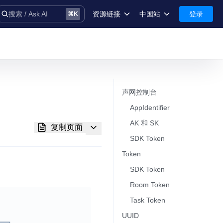
资源链接
中国站
登录
搜索 / Ask AI
⌘
K
术语库
中国站-简体中文
安全
International-English
控制台
声网控制台​
技术支持
AppIdentifier​
AK 和 SK​
复制页面
SDK Token​
Token​
音
SDK Token​
Room Token​
Task Token​
务
UUID​