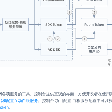
内容审核
对实时音频和视频画面进行风险识别，
联动回调和业务处置流程
云市场
一站式实时互动模块的选型、购买、账
打通
EW
HOT
SDK 拓展插件
，与 AI 进行高拟
拓展 SDK 能力，打造更具个性化的音
语音对话
互动效果
媒体服务
实现更强的实时音视
使用录制、推流、拉流等服务丰富互动
可扩展性和更优秀的
验
网各项服务的工具。控制台提供直观的界面，方便开发者在使用
云端录制
本地服务端录制
启和配置互动白板服务
。控制台-项目配置-白板服务配置中可以
旁路推流
输入在线媒体流
发、可扩展、高可靠
oken
。
云端转码
RTMP 网关
步解决方案