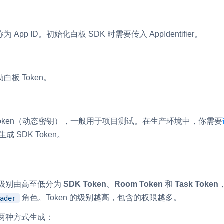
RTC 服务端 SDK
与 RTC 客户端 SDK 互通，实现收发
pp ID。初始化白板 SDK 时需要传入 AppIdentifier。
延、高并发、安全、
服务。
PPT 转码服务
快速高效的文档转换解决方案
板 Token。
N 供应商，提供一个整
水晶球
DN 直播方案
全周期通话质量检测、回溯和分析方案
 Token（动态密钥），一般用于项目测试。在生产环境中，你需要
控制台
的媒体流传输，实现
成 SDK Token。
与物的实时互动连接
开通和管理声网各项产品服务的统一入
按照级别由高至低分为
SDK Token
、
Room Token
和
Task Token
角色。Token 的级别越高，包含的权限越多。
ader
以下两种方式生成：