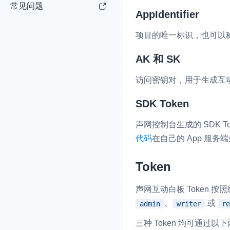
常见问题
AppIdentifier
即时通讯 IM
NEW
项目的唯一标识，也可以称为 A
一整套高可靠、低时
全球化的即时聊天云
AK 和 SK
融合 CDN 直播
访问密钥对，用于生成互动白
对接国内外多家 CD
体播放体验最佳的 C
SDK Token
媒体流加速
声网控制台生成的 SDK
为智能硬件提供优质
代码
在自己的 App 服务端生
人与人、人与物、物
Token
声网互动白板 Token 
、
或
admin
writer
re
三种 Token 均可通过