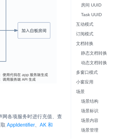
房间 UUID​
Task UUID​
并
互动模式​
订阅模式​
文档转换​
号
静态文档转换​
动态文档转换​
多窗口模式​
视频
小窗应用​
场景​
场景结构​
体
场景标识​
声网各项服务时进行充值、查
场景内容​
获取
AppIdentifier
、
AK 和
场景管理​