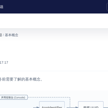
题
实时互动扩展能力
绍
/
基本概念
实时转录翻译
快速实现实时的语音转写功能
互动白板
快速实现多人实时互动白板协作
17:17
微呼叫
NEW
实现智能硬件和微信小程序之间的实时
务前需要了解的基本概念。
视频互通
Status Page
集中展示声网主要产品及服务的综合服
质量及可用性信息