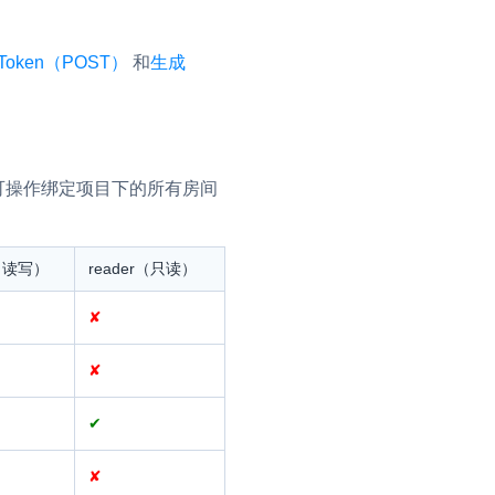
Token（POST）
和
生成
的用户可操作绑定项目下的所有房间
r（读写）
reader（只读）
✘
✘
✔
✘