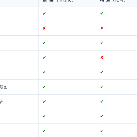
admin（管理员）
writer（读写）
✔
✔
✘
✘
✔
✔
✔
✘
✔
✔
截图
✔
✔
表
✔
✔
✔
✔
✔
✔