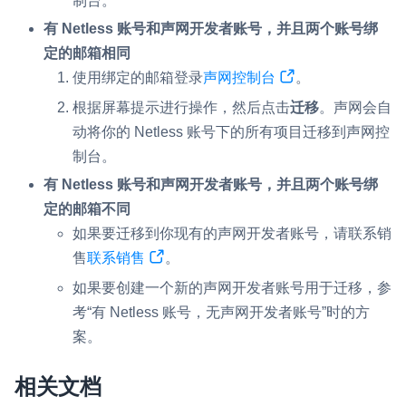
制台。
云端录制
本地服务端录制
旁路推流
有 Netless 账号和声网开发者账号，并且两个账号绑
输入在线媒体流
云端转码
RTMP 网关
定的邮箱相同
使用绑定的邮箱登录
声网控制台
。
RTC 服务端 SDK
根据屏幕提示进行操作，然后点击
迁移
。声网会自
与 RTC 客户端 SDK 互通，实现收发流
动将你的 Netless 账号下的所有项目迁移到声网控
PPT 转码服务
制台。
快速高效的文档转换解决方案
有 Netless 账号和声网开发者账号，并且两个账号绑
定的邮箱不同
水晶球
如果要迁移到你现有的声网开发者账号，请联系销
全周期通话质量检测、回溯和分析方案
售
联系销售
。
控制台
如果要创建一个新的声网开发者账号用于迁移，参
开通和管理声网各项产品服务的统一入口
考“有 Netless 账号，无声网开发者账号”时的方
低代码应用平台
案。
灵动会议
相关文档
NEW
低代码集成、灵活定制、超低延时的音视频会议