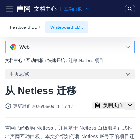
文档中心
互动白板
Fastboard SDK
Whiteboard SDK
产品
解决方案
通用文档
Legacy 文档
实时互动基础能力
Web
Android
文档中心
/
互动白板
/
快速开始
/
迁移 Netless 项目
对话式 AI 引擎
NEW
HOT
iOS
突破传统文字交互模式，与 AI 进行高拟真、自然流畅的实时语
本页总览
音对话
Web
从 Netless 迁移
实时互动
HOT
RESTful
集成实时通信技术，实现更强的实时音视频互动功能、更大的可
复制页面
更新时间
2026/05/09 18:17:17
扩展性和更优秀的互动效果
实时消息
声网已经收购 Netless，并且基于 Netless 白板服务正式推
一整套低延时、高并发、可扩展、高可靠的实时消息及状态同步
解决方案
出声网互动白板。本文介绍如何将 Netless 账号下的项目迁