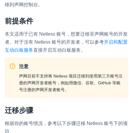
移到声网控制台。
即时通讯 IM
NEW
一整套高可靠、低时延、高并发、安全、全球化的即时聊天云服
前提条件
务。
本文适用于已有 Netless 账号，想要迁移至声网账号的开发
融合 CDN 直播
者。对于没有 Netless 账号的开发者，可以参考
开启和配置
对接国内外多家 CDN 供应商，提供一个整体播放体验最佳的
CDN 直播方案
互动白板服务
直接开启互动白板服务。
媒体流加速
注意
为智能硬件提供优质的媒体流传输，实现人与人、人与物、物与
声网目前不支持将 Netless 项目迁移到使用第三方账号注
物的实时互动连接
册的声网开发者账号，例如用微信、谷歌、GitHub 等账
实时互动扩展能力
号注册的声网开发者账号。
实时转录翻译
迁移步骤
快速实现实时的语音转写功能
根据你的账号情况，参考以下步骤迁移 Netless 账号下的项
互动白板
目。
快速实现多人实时互动白板协作