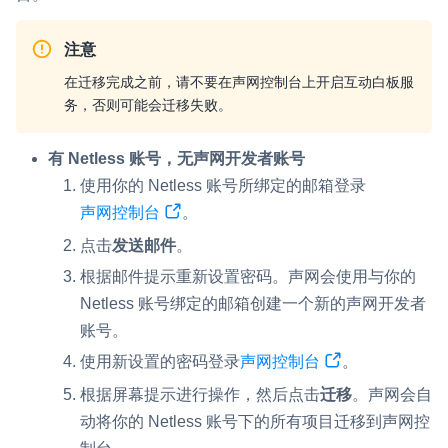
微呼叫
NEW
注意
实现智能硬件和微信小程序之间的实时音视频互通
在迁移完成之前，请不要在声网控制台上开启互动白板服
务，否则可能会迁移失败。
Status Page
集中展示声网主要产品及服务的综合服务质量及可用性信息
有 Netless 账号，无声网开发者账号
内容审核
使用你的 Netless 账号所绑定的邮箱登录
对实时音频和视频画面进行风险识别，并联动回调和业务处置流
声网控制台
。
程
点击
发送邮件
。
云市场
根据邮件提示重新设置密码。声网会使用与你的
一站式实时互动模块的选型、购买、账号打通
Netless 账号绑定的邮箱创建一个新的声网开发者
账号。
SDK 拓展插件
使用新设置的密码登录
声网控制台
。
拓展 SDK 能力，打造更具个性化的音视频互动效果
根据屏幕提示进行操作，然后点击
迁移
。声网会自
媒体服务
动将你的 Netless 账号下的所有项目迁移到声网控
使用录制、推流、拉流等服务丰富互动体验