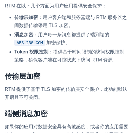
RTM 在以下几个方面为用户应用提供安全保护：
即时通讯 IM
NEW
一整套高可靠、低时延、高并发、安全、全球化的即时聊天云服
传输层加密
：用户客户端和服务器端与 RTM 服务器之
务。
间数据传输采用 TLS 加密。
消息加密
：用户每一条消息都提供了端到端的
融合 CDN 直播
加密保护。
AES_256_GCM
对接国内外多家 CDN 供应商，提供一个整体播放体验最佳的
CDN 直播方案
Token 权限控制
：提供基于时间限制的访问权限控制
策略，确保客户端在可控状态下访问 RTM 资源。
媒体流加速
为智能硬件提供优质的媒体流传输，实现人与人、人与物、物与
传输层加密
物的实时互动连接
实时互动扩展能力
RTM 提供了基于 TLS 加密的传输层安全保护，此功能默认
开启且不可关闭。
实时转录翻译
快速实现实时的语音转写功能
端侧消息加密
互动白板
如果你的应用对数据安全具有高敏感度，或者你的应用需要
快速实现多人实时互动白板协作