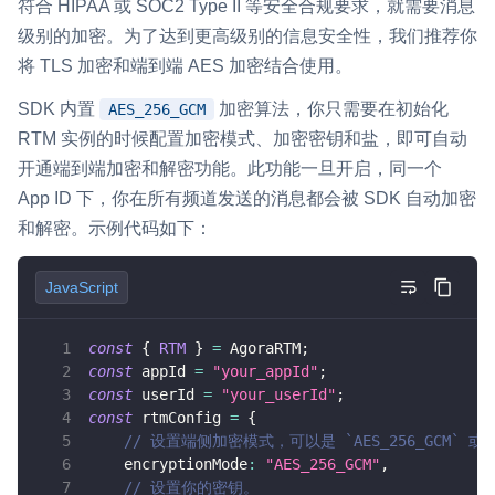
符合 HIPAA 或 SOC2 Type II 等安全合规要求，就需要消息
级别的加密。为了达到更高级别的信息安全性，我们推荐你
微呼叫
NEW
将 TLS 加密和端到端 AES 加密结合使用。
实现智能硬件和微信小程序之间的实时音视频互通
SDK 内置
加密算法，你只需要在初始化
AES_256_GCM
Status Page
RTM 实例的时候配置加密模式、加密密钥和盐，即可自动
集中展示声网主要产品及服务的综合服务质量及可用性信息
开通端到端加密和解密功能。此功能一旦开启，同一个
App ID 下，你在所有频道发送的消息都会被 SDK 自动加密
内容审核
和解密。示例代码如下：
对实时音频和视频画面进行风险识别，并联动回调和业务处置流
程
JavaScript
云市场
一站式实时互动模块的选型、购买、账号打通
const
{
RTM
}
=
AgoraRTM
;
const
 appId 
=
"your_appId"
;
SDK 拓展插件
const
 userId 
=
"your_userId"
;
拓展 SDK 能力，打造更具个性化的音视频互动效果
const
 rtmConfig 
=
{
// 设置端侧加密模式，可以是 `AES_256_GCM` 或
媒体服务
encryptionMode
:
"AES_256_GCM"
,
使用录制、推流、拉流等服务丰富互动体验
// 设置你的密钥。