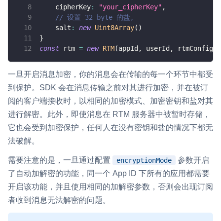
cipherKey
:
"your_cipherKey"
,
云端录制
本地服务端录制
旁路推流
// 设置 32 byte 的盐。
输入在线媒体流
云端转码
RTMP 网关
salt
:
new
Uint8Array
(
)
}
RTC 服务端 SDK
const
 rtm 
=
new
RTM
(
appId
,
 userId
,
 rtmConfig
)
;
与 RTC 客户端 SDK 互通，实现收发流
一旦开启消息加密，你的消息会在传输的每一个环节中都受
PPT 转码服务
到保护。SDK 会在消息传输之前对其进行加密，并在被订
快速高效的文档转换解决方案
阅的客户端接收时，以相同的加密模式、加密密钥和盐对其
进行解密。此外，即使消息在 RTM 服务器中被暂时存储，
水晶球
它也会受到加密保护，任何人在没有密钥和盐的情况下都无
全周期通话质量检测、回溯和分析方案
法破解。
控制台
需要注意的是，一旦通过配置
参数开启
encryptionMode
开通和管理声网各项产品服务的统一入口
了自动加解密的功能，同一个 App ID 下所有的应用都需要
低代码应用平台
开启该功能，并且使用相同的加解密参数，否则会出现订阅
者收到消息无法解密的问题。
灵动会议
NEW
低代码集成、灵活定制、超低延时的音视频会议