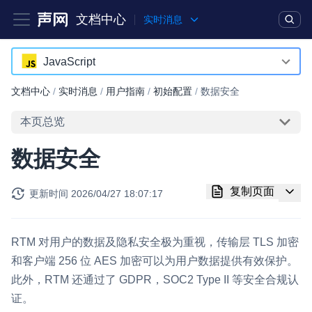
文档中心
实时消息
产品
解决方案
通用文档
Legacy 文档
JavaScript
JavaScript
文档中心
/
实时消息
/
用户指南
/
初始配置
/
数据安全
实时互动基础能力
Java
本页总览
对话式 AI 引擎
NEW
HOT
Objective-C
数据安全
突破传统文字交互模式，与 AI 进行高拟真、自然流畅的实时语
Swift
音对话
复制页面
更新时间
2026/04/27 18:07:17
C++
实时互动
HOT
集成实时通信技术，实现更强的实时音视频互动功能、更大的可
HarmonyOS
扩展性和更优秀的互动效果
RTM 对用户的数据及隐私安全极为重视，传输层 TLS 加密
Unity
和客户端 256 位 AES 加密可以为用户数据提供有效保护。
实时消息
此外，RTM 还通过了 GDPR，SOC2 Type II 等安全合规认
Flutter
一整套低延时、高并发、可扩展、高可靠的实时消息及状态同步
证。
解决方案