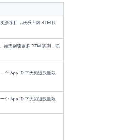
并
更多项目，联系声网 RTM 团
例。如需创建更多 RTM 实例，联
号
个 App ID 下无频道数量限
视频
个 App ID 下无频道数量限
体