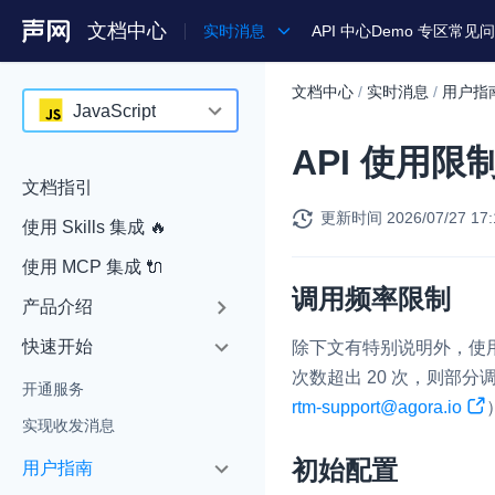
文档中心
实时消息
API 中心
Demo 专区
常见问
文档中心
/
实时消息
/
用户指
产品
JavaScript
API 使用限
解决方案
JavaScript
文档指引
通用文档
Java
更新时间
2026/07/27 17:
使用 Skills 集成 🔥
Legacy 文档
Objective-C
使用 MCP 集成 🔌
Swift
调用频率限制
产品介绍
C++
快速开始
除下文有特别说明外，使用 
HarmonyOS
次数超出 20 次，则部分调
开通服务
rtm-support@agora.io
Unity
实现收发消息
Flutter
初始配置
用户指南