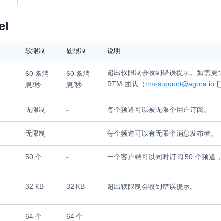
RTC 服务端 SDK
el
与 RTC 客户端 SDK 互通，实现收发
延、高并发、安全、
服务。
PPT 转码服务
软限制
硬限制
说明
快速高效的文档转换解决方案
超出软限制会收到错误提示。如需更
60 条消
60 条消
N 供应商，提供一个整
RTM 团队（
rtm-support@agora.io
息/秒
息/秒
水晶球
DN 直播方案
全周期通话质量检测、回溯和分析方案
无限制
-
每个频道可以被无限个用户订阅。
控制台
的媒体流传输，实现
无限制
-
每个频道可以有无限个消息发布者。
与物的实时互动连接
开通和管理声网各项产品服务的统一入
50 个
-
一个客户端可以同时订阅 50 个频
32 KB
32 KB
超出软限制会收到错误提示。
64 个
64 个