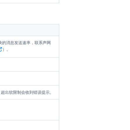
流
快的消息发送速率，联系声网
低代码应用平台
）。
灵动会议
NEW
低代码集成、灵活定制、超低延时的音视
口
频会议
道，超出软限制会收到错误提示。