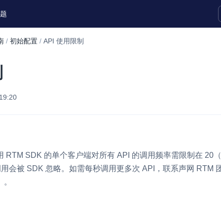
题
南
/
初始配置
/
API 使用限制
实时互动扩展能力
制
实时转录翻译
快速实现实时的语音转写功能
19:20
互动白板
快速实现多人实时互动白板协作
微呼叫
NEW
RTM SDK 的单个客户端对所有 API 的调用频率需限制在 2
实现智能硬件和微信小程序之间的实时
用会被 SDK 忽略。如需每秒调用更多次 API，联系声网 RTM 
视频互通
）。
Status Page
集中展示声网主要产品及服务的综合服
质量及可用性信息