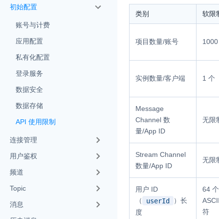
初始配置
类别
软限
账号与计费
应用配置
项目数量/账号
1000
私有化配置
实时互动基础能力
登录服务
实例数量/客户端
1 个
数据安全
对话式 AI 引擎
N
数据存储
Message
突破传统文字交互模式
真、自然流畅的实时
Channel 数
无限
API 使用限制
量/App ID
连接管理
实时互动
HOT
集成实时通信技术，
Stream Channel
用户鉴权
无限
频互动功能、更大的
数量/App ID
频道
互动效果
Topic
用户 ID
64 个
实时消息
（
）长
ASCI
userId
消息
一整套低延时、高并
符
度
的实时消息及状态同