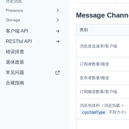
历史消息
Presence
即时通讯 IM
NEW
Message Chann
Storage
一整套高可靠、低时
全球化的即时聊天云
类别
客户端 API
融合 CDN 直播
RESTful API
消息发送速率/客户端
对接国内外多家 CD
错误排查
体播放体验最佳的 C
退休政策
订阅者数量/频道
媒体流加速
常见问题
为智能硬件提供优质
发布者数量/频道
人与人、人与物、物
合规指南
订阅频道数量/客户端
消息包体积（消息负载 +
字段大小）
customType