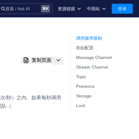
资源链接
中国站
登录
搜索 / Ask AI
⌘
K
术语库
中国站-简体中文
安全
International-English
调用频率限制​
初始配置​
控制台
Message Channel​
复制页面
技术支持
Stream Channel​
Topic​
Presence​
Storage​
0（次/秒）之内。如果每秒调用
音
Lock​
团队（
务