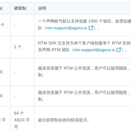
制
硬限制
说明
内容审核
对实时音频和视频画面进行风险识别，
一个声网账号默认支持创建 1000 个项目。如需创建
联动回调和业务处置流程
 个
-
队（
rtm-support@agora.io
）。
云市场
RTM SDK 仅支持为单个客户端创建单个 RTM 实
一站式实时互动模块的选型、购买、账
1 个
打通
系声网 RTM 团队（
rtm-support@agora.io
）。
EW
HOT
SDK 拓展插件
，与 AI 进行高拟
频道资源属于 RTM 公共资源，用户可以随用随取，一
拓展 SDK 能力，打造更具个性化的音
语音对话
制
-
制。
互动效果
媒体服务
实现更强的实时音视
频道资源属于 RTM 公共资源，用户可以随用随取，一
制
-
使用录制、推流、拉流等服务丰富互动
可扩展性和更优秀的
制。
验
云端录制
本地服务端录制
64 个
旁路推流
输入在线媒体流
I 字
ASCII 字
超出软限制会收到错误提示。
发、可扩展、高可靠
符
云端转码
RTMP 网关
步解决方案