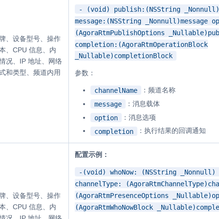
- (void) publish:(NSString _Nonnull
message:(NSString _Nonnull)message o
(AgoraRtmPublishOptions _Nullable)pu
牌、设备型号、操作
completion:(AgoraRtmOperationBlock
本、CPU 信息、内
_Nullable)completionBlock
情况、IP 地址、网络
式和类型、频道内用
参数：
：频道名称
channelName
：消息载体
message
：消息选项
option
：执行结果的回调通知
completion
配置示例：
-(void) whoNow: (NSString _Nonnull)
channelType: (AgoraRtmChannelType)ch
(AgoraRtmPresenceOptions _Nullable)o
牌、设备型号、操作
本、CPU 信息、内
(AgoraRtmWhoNowBlock _Nullable)compl
情况、IP 地址、网络