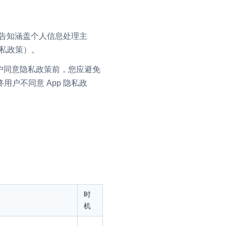
流
户告知涵盖个人信息处理主
隐私政策）。
用户同意隐私政策前，您应避免
低代码应用平台
户不同意 App 隐私政
灵动会议
NEW
低代码集成、灵活定制、超低延时的音视
口
频会议
时
机