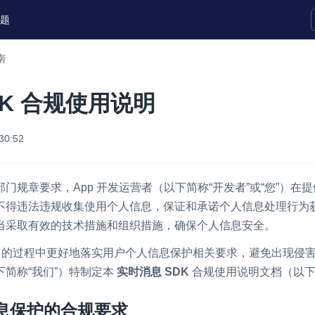
题
南
实时互动扩展能力
DK 合规使用说明
实时转录翻译
快速实现实时的语音转写功能
30:52
互动白板
快速实现多人实时互动白板协作
门规章要求，App 开发运营者（以下简称“开发者”或“您”）在
不得违法违规收集使用个人信息，保证和承诺个人信息处理行为
微呼叫
NEW
当采取有效的技术措施和组织措施，确保个人信息安全。
实现智能硬件和微信小程序之间的实时
视频互通
K 的过程中更好地落实用户个人信息保护相关要求，避免出现侵
简称“我们”）特制定本
实时消息 SDK
合规使用说明文档（以下
Status Page
集中展示声网主要产品及服务的综合服
质量及可用性信息
信息保护的合规要求