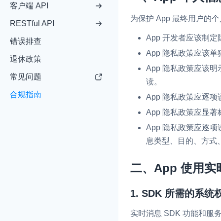
客户端 API
为保护 App 最终用户的
RESTful API
App 开发者应该制定
错误排查
App 隐私政策应该
退休政策
实时互动基础能力
App 隐私政策应
常见问题
读。
合规指南
App 隐私政策应逐
对话式 AI 引擎
N
突破传统文字交互模式
App 隐私政策应显
真、自然流畅的实时
App 隐私政策应逐项
息类型、目的、方式、
实时互动
HOT
集成实时通信技术，
二、App 使用实
频互动功能、更大的
互动效果
1. SDK 所需的系
实时消息
一整套低延时、高并
实时消息 SDK 功能和服
的实时消息及状态同