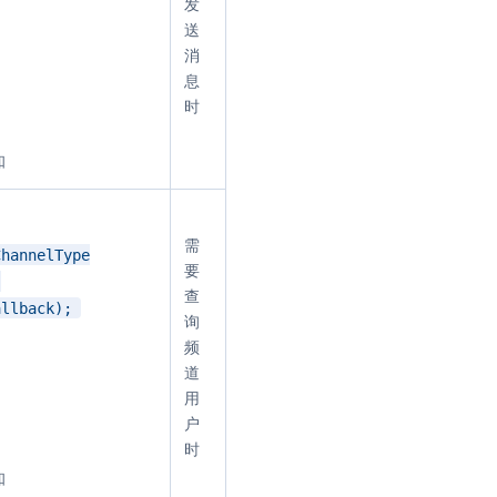
发
送
消
息
时
知
需
ChannelType
要
,
查
allback);
询
频
道
用
户
时
知