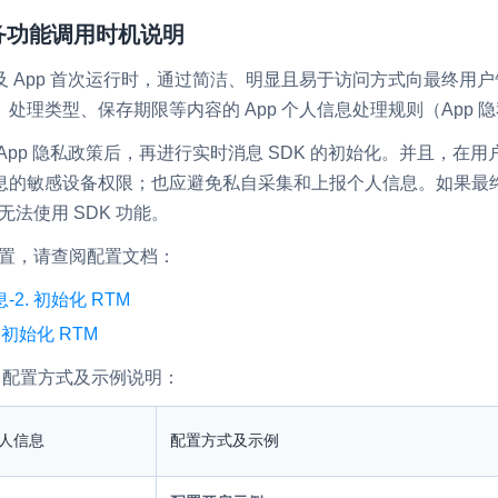
业务功能调用时机说明
RTC 服务端 SDK
与 RTC 客户端 SDK 互通，实现收发
延、高并发、安全、
 App 首次运行时，通过简洁、明显且易于访问方式向最终用
服务。
处理类型、保存期限等内容的 App 个人信息处理规则（App 
PPT 转码服务
快速高效的文档转换解决方案
App 隐私政策后，再进行实时消息 SDK 的初始化。并且，在
N 供应商，提供一个整
的敏感设备权限；也应避免私自采集和上报个人信息。如果最终用
水晶球
DN 直播方案
无法使用 SDK 功能。
全周期通话质量检测、回溯和分析方案
配置，请查阅配置文档：
控制台
的媒体流传输，实现
2. 初始化 RTM​
与物的实时互动连接
开通和管理声网各项产品服务的统一入
初始化 RTM​
接口配置方式及示例说明：
人信息
配置方式及示例