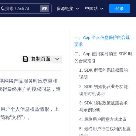
资源链接
中国站
登录
搜索 / Ask AI
⌘
K
术语库
中国站-简体中文
安全
International-English
一、App 个人信息保护的合规
要求​
控制台
二、App 使用实时消息 SDK 时
复制页面
技术支持
的合规指引​
1. SDK 所需的系统权限的
说明​
提供网络产品服务时应尊重和
2. SDK 初始化及业务功能
获得最终用户的授权同意，遵
调用时机说明​
音
3. SDK 隐私政策披露要求
害用户个人信息权益情形，上
与示例说明​
简称“文档”）。
4. 最终用户同意方式建议​
务
5. 最终用户行使权利的配置
说明​