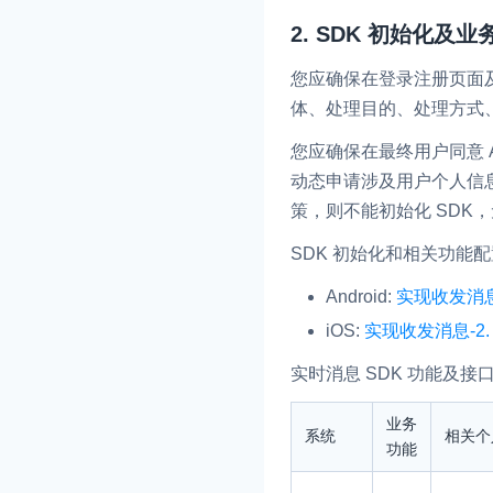
2. SDK 初始化及
即时通讯 IM
NEW
一整套高可靠、低时
您应确保在登录注册页面及
全球化的即时聊天云
体、处理目的、处理方式、
融合 CDN 直播
您应确保在最终用户同意 
对接国内外多家 CD
动态申请涉及用户个人信息
体播放体验最佳的 C
策，则不能初始化 SDK，
媒体流加速
SDK 初始化和相关功能
为智能硬件提供优质
Android:
实现收发消息-
人与人、人与物、物
iOS:
实现收发消息-2. 
实时消息 SDK 功能及
业务
系统
相关个
功能