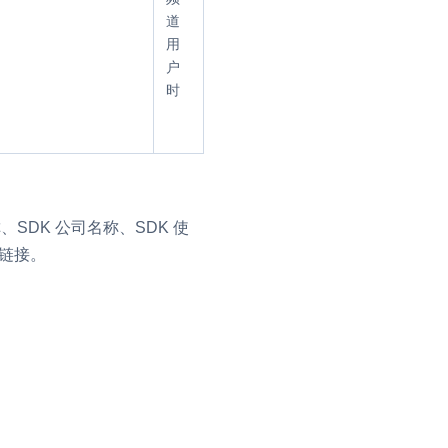
道
用
户
时
、SDK 公司名称、SDK 使
策链接。