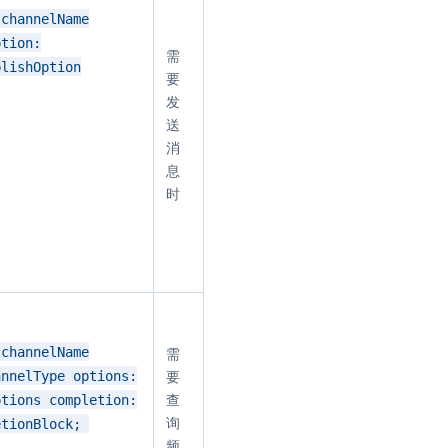
)channelName
ption:
需
blishOption
要
发
送
消
息
时
 channelName
需
annelType options:
要
ptions completion:
查
询
etionBlock;
频