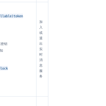
ullable)token
加
入
或
退
出
态密钥
实
知
时
消
息
Block
服
务