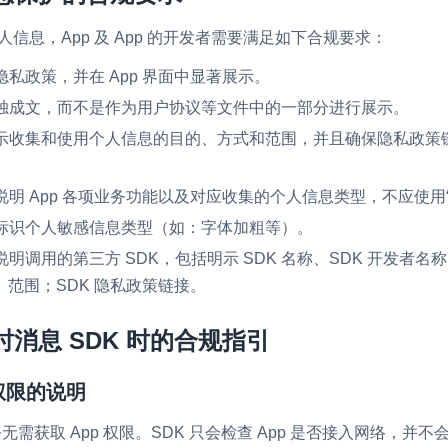
内容审核
个人信息，App 及 App 的开发者需要满足如下合规要求：
对实时音频和视频画面进行风险识别，
隐私政策，并在 App 界面中显著展示。
联动回调和业务处置流程
单独成文，而不是作为用户协议等文件中的一部分进行展示。
云市场
该明示收集和使用个人信息的目的、方式和范围，并且确保隐私政
一站式实时互动模块的选型、购买、账
打通
项说明 App 各项业务功能以及对应收集的个人信息类型，不应使用
EW
HOT
SDK 拓展插件
，与 AI 进行高拟
著标识个人敏感信息类型（如：字体加粗等）。
拓展 SDK 能力，打造更具个性化的音
语音对话
说明调用的第三方 SDK，包括明示 SDK 名称、SDK 开发者名
互动效果
范围；SDK 隐私政策链接。
媒体服务
实现更强的实时音视
使用录制、推流、拉流等服务丰富互动
时消息 SDK 时的合规指引
可扩展性和更优秀的
验
云端录制
本地服务端录制
统权限的说明
旁路推流
输入在线媒体流
发、可扩展、高可靠
务无需获取 App 权限。SDK 只会检查 App 是否接入网络，
云端转码
RTMP 网关
步解决方案