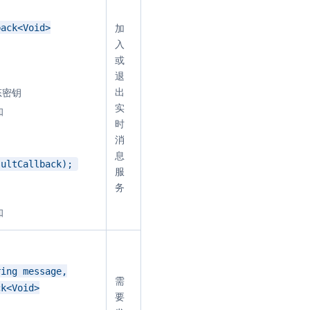
back<Void>
加
入
或
退
出
态密钥
实
知
时
消
息
sultCallback);
服
务
知
ring message,
需
ck<Void>
要