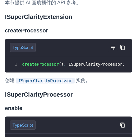
本节提供 AI 画质插件的 API 参考。
const
 isIOS 
=
ISuperClarityExtension
// @ts-ignore
/
iPad
|
iPhone
|
iPod
/
.
test
(
navigator
.
userAg
createProcessor
const
 isSafari 
=
/
^((?!chrome|android).)*s
const
 versions 
=
 navigator
.
userAgent
.
match
let
 version 
=
0
;
TypeScript
if
(
versions 
&&
 versions
.
length 
>
1
)
{
  version 
=
parseInt
(
versions
[
1
]
)
;
}
createProcessor
(
)
:
 ISuperClarityProcessor
;
var
 shouldCleanResource
:
boolean
=
  isIOS 
&&
 isSafari 
&&
 version 
<
16
?
true
创建
实例。
ISuperClarityProcessor
ISuperClarityProcessor
var
 extension
:
 SuperClarityExtension 
|
und
enable
var
initSCProcessor
=
async
(
)
=>
{
if
(
!
extension
)
{
    extension 
=
new
SuperClarityExtension
(
TypeScript
    AgoraRTC
.
registerExtensions
(
[
extension
}