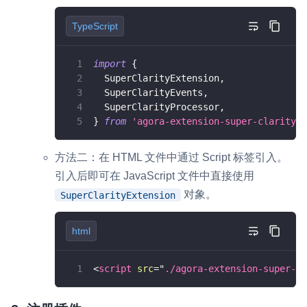
await
 client
.
join
(
appid
,
 channel
,
null
)
;
}
TypeScript
async
function
onUserPublished
(
user
,
 media
if
(
!
context
.
client
||
 mediaType 
!==
"vi
import
{
return
;
  SuperClarityExtension
,
}
  SuperClarityEvents
,
  context
.
uid
=
 user
.
uid
;
  SuperClarityProcessor
,
  context
.
track
=
await
 context
.
client
.
sub
}
from
'agora-extension-super-clarity'
;
  context
.
processor
=
 extension
.
createProc
方法二：在 HTML 文件中通过 Script 标签引入。
  context
.
processor
.
on
(
"first-video-frame"
console
.
log
(
"plugin have first video f
引入后即可在 JavaScript 文件中直接使用
}
)
;
对象。
SuperClarityExtension
  context
.
processor
.
on
(
"error"
,
(
msg
)
=>
{
console
.
log
(
"plugin error:"
,
 msg
)
;
html
}
)
;
  context
.
processor
.
on
(
"stats"
,
(
stats
)
=>
console
.
log
(
"plugin stats:"
,
Date
.
now
(
<
script
src
=
"
./agora-extension-super-cl
}
)
;
  context
.
track
.
pipe
(
context
.
processor
)
.
pi
await
 context
.
processor
.
enable
(
)
;