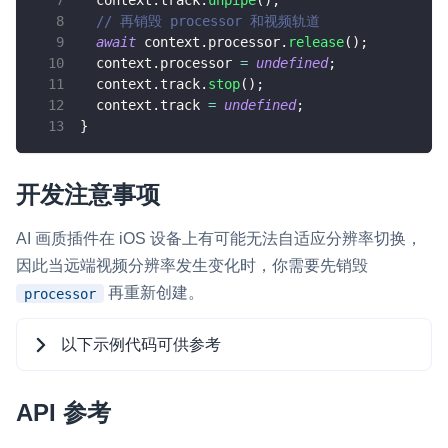
  context
.
track
.
unpipe
(
)
;
// 再销毁 processor 和视频轨道
await
 context
.
processor
.
release
(
)
;
  context
.
processor
=
undefined
;
  context
.
track
.
stop
(
)
;
  context
.
track
=
undefined
;
}
开发注意事项
AI 画质插件在 iOS 设备上有可能无法自适应分辨率切换，
因此当远端视频分辨率发生变化时，你需要先销毁
再重新创建。
processor
以下示例代码可供参考
API 参考
TypeScript