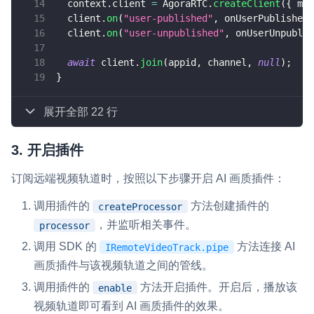
  context
.
client 
=
 AgoraRTC
.
createClient
(
{
 mod
  client
.
on
(
"user-published"
,
 onUserPublished
)
  client
.
on
(
"user-unpublished"
,
 onUserUnpublis
await
 client
.
join
(
appid
,
 channel
,
null
)
;
}
展开全部 22 行
3. 开启插件
订阅远端视频轨道时，按照以下步骤开启 AI 画质插件：
调用插件的
方法创建插件的
createProcessor
，并监听相关事件。
processor
调用 SDK 的
方法连接 AI
IRemoteVideoTrack.pipe
画质插件与该视频轨道之间的管线。
调用插件的
方法开启插件。开启后，播放该
enable
视频轨道即可看到 AI 画质插件的效果。