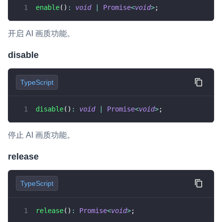
enable
(
)
:
void
|
Promise
<
void
>
;
var
 processor 
=
 extension
.
createProcesso
开启 AI 画质功能。
  processor
.
on
(
SuperClarityEvents
.
FIRST_VI
console
.
log
(
'plugin have first video f
disable
}
)
;
  processor
.
on
(
SuperClarityEvents
.
ERROR
,
(
console
.
log
(
'plugin error:'
,
 msg
)
;
TypeScript
}
)
;
  processor
.
on
(
SuperClarityEvents
.
STATS
,
(
disable
(
)
:
void
|
Promise
<
void
>
;
console
.
log
(
'plugin stats:'
,
 Date
.
now
(
}
)
;
return
 processor
;
停止 AI 画质功能。
}
;
var
destroySCProcessor
=
async
(
processor
)
release
if
(
!
processor 
)
{
return
;
TypeScript
}
  processor
.
removeAllListeners
(
SuperClarit
  processor
.
removeAllListeners
(
SuperClarit
release
(
)
:
Promise
<
void
>
;
  processor
.
removeAllListeners
(
SuperClarit