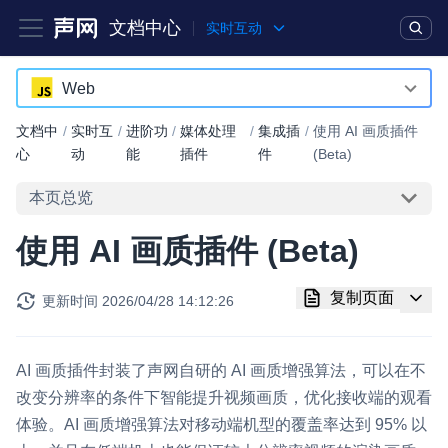
文档中心
实时互动
产品
解决方案
通用文档
Legacy 文档
Web
Android
文档中
/
实时互
/
进阶功
/
媒体处理
/
集成插
/
使用 AI 画质插件
实时互动基础能力
心
动
能
插件
件
(Beta)
iOS
本页总览
对话式 AI 引擎
NEW
HOT
macOS
突破传统文字交互模式，与 AI 进行高拟真、自然流畅的实时语
使用 AI 画质插件 (Beta)
Web
音对话
Windows
实时互动
HOT
复制页面
更新时间
2026/04/28 14:12:26
集成实时通信技术，实现更强的实时音视频互动功能、更大的可
HarmonyOS
扩展性和更优秀的互动效果
小程序
AI 画质插件封装了声网自研的 AI 画质增强算法，可以在不
实时消息
改变分辨率的条件下智能提升视频画质，优化接收端的观看
Electron
一整套低延时、高并发、可扩展、高可靠的实时消息及状态同步
体验。AI 画质增强算法对移动端机型的覆盖率达到 95% 以
解决方案
Unity