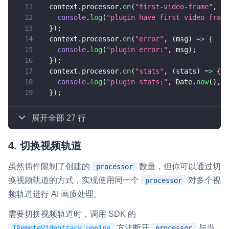
  context
.
processor
.
on
(
"first-video-frame"
,
(
s
console
.
log
(
"plugin have first video frame
}
)
;
  context
.
processor
.
on
(
"error"
,
(
msg
)
=>
{
console
.
log
(
"plugin error:"
,
 msg
)
;
}
)
;
  context
.
processor
.
on
(
"stats"
,
(
stats
)
=>
{
console
.
log
(
"plugin stats:"
,
 Date
.
now
(
)
,
 s
}
)
;
展开全部 27 行
4. 切换视频轨道
虽然插件限制了创建的
数量，但你可以通过切
processor
换视频轨道的方式，实现使用同一个
对多个视
processor
频轨道进行 AI 画质处理。
需要切换视频轨道时，调用 SDK 的
方法断开
与当
IRemoteVideotrack.unpipe
processor