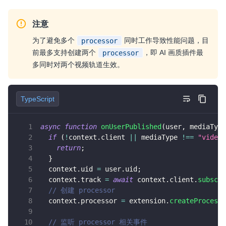
注意
为了避免多个
同时工作导致性能问题，目
processor
前最多支持创建两个
，即 AI 画质插件最
processor
多同时对两个视频轨道生效。
TypeScript
async
function
onUserPublished
(
user
,
 mediaType
if
(
!
context
.
client 
||
 mediaType 
!==
"video"
return
;
}
  context
.
uid 
=
 user
.
uid
;
  context
.
track 
=
await
 context
.
client
.
subscri
// 创建 processor
  context
.
processor 
=
 extension
.
createProcesso
// 监听 processor 相关事件