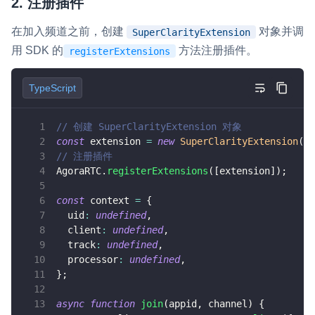
2. 注册插件
  context
.
track
.
play
(
'any element id'
)
}
在加入频道之前，创建
对象并调
SuperClarityExtension
用 SDK 的
方法注册插件。
registerExtensions
async
function
onUserUnpublished
(
user
,
 med
if
(
!
context
.
client
||
 mediaType 
!==
"vi
return
;
TypeScript
}
  context
.
processor
.
unpipe
(
)
;
// 创建 SuperClarityExtension 对象
  context
.
track
.
unpipe
(
)
;
const
 extension 
=
new
SuperClarityExtension
(
)
;
await
 context
.
processor
.
release
(
)
;
// 注册插件
  context
.
processor
=
undefined
;
AgoraRTC
.
registerExtensions
(
[
extension
]
)
;
  context
.
track
.
stop
(
)
;
  context
.
track
=
undefined
;
const
 context 
=
{
}
  uid
:
undefined
,
  client
:
undefined
,
  track
:
undefined
,
join
(
'your-appid'
,
'your-channel'
)
;
  processor
:
undefined
,
}
;
折叠 34 行
async
function
join
(
appid
,
 channel
)
{