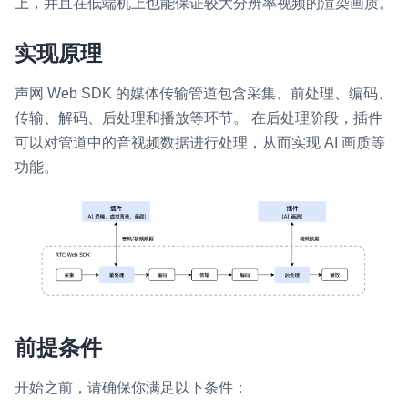
上，并且在低端机上也能保证较大分辨率视频的渲染画质。
即时通讯 IM
NEW
Flutter
实现原理
一整套高可靠、低时延、高并发、安全、全球化的即时聊天云服
务。
React Native
声网 Web SDK 的媒体传输管道包含采集、前处理、编码、
融合 CDN 直播
Unreal (C++)
传输、解码、后处理和播放等环节。 在后处理阶段，插件
对接国内外多家 CDN 供应商，提供一个整体播放体验最佳的
可以对管道中的音视频数据进行处理，从而实现 AI 画质等
Unreal (Blueprint)
CDN 直播方案
功能。
React
媒体流加速
为智能硬件提供优质的媒体流传输，实现人与人、人与物、物与
RESTful
物的实时互动连接
实时互动扩展能力
实时转录翻译
快速实现实时的语音转写功能
前提条件
互动白板
开始之前，请确保你满足以下条件：
快速实现多人实时互动白板协作