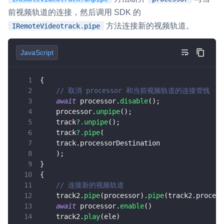
前视频轨道的连接，然后调用 SDK 的
方法连接新的视频轨道。
IRemoteVideotrack.pipe
JavaScript
{
// 取消 processor 和当前视频轨道的连接管线
await
 processor
.
disable
(
)
;
    processor
.
unpipe
(
)
;
    track
?.
unpipe
(
)
;
    track
?.
pipe
(
    track
.
processorDestination
)
;
}
{
// 连接新的视频轨道
    track2
.
pipe
(
processor
)
.
pipe
(
track2
.
process
await
 processor
.
enable
(
)
    track2
.
play
(
ele
)