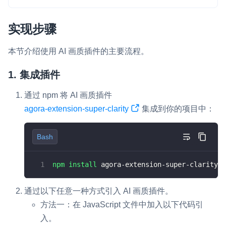
云端录制
本地服务端录制
旁路推流
输入在线媒体流
云端转码
RTMP 网关
实现步骤
JavaScript
RTC 服务端 SDK
本节介绍使用 AI 画质插件的主要流程。
与 RTC 客户端 SDK 互通，实现收发流
const
 extension 
=
new
SuperClarityExtensio
1. 集成插件
AgoraRTC
.
registerExtensions
(
[
extension
]
)
;
PPT 转码服务
通过 npm 将 AI 画质插件
快速高效的文档转换解决方案
const
 context 
=
{
agora-extension-super-clarity
集成到你的项目中：
uid
:
undefined
,
水晶球
client
:
undefined
,
track
:
undefined
,
全周期通话质量检测、回溯和分析方案
Bash
processor
:
undefined
,
}
;
控制台
npm
install
 agora-extension-super-clarity
开通和管理声网各项产品服务的统一入口
async
function
join
(
appid
,
 channel
)
{
低代码应用平台
  context
.
client
=
AgoraRTC
.
createClient
(
{
通过以下任意一种方式引入 AI 画质插件。
  client
.
on
(
"user-published"
,
 onUserPublis
方法一：在 JavaScript 文件中加入以下代码引
  client
.
on
(
"user-unpublished"
,
 onUserUnpu
灵动会议
NEW
入。
低代码集成、灵活定制、超低延时的音视频会议