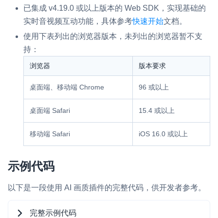
已集成 v4.19.0 或以上版本的 Web SDK，实现基础的
微呼叫
NEW
实时音视频互动功能，具体参考
快速开始
文档。
实现智能硬件和微信小程序之间的实时音视频互通
使用下表列出的浏览器版本，未列出的浏览器暂不支
持：
Status Page
浏览器
版本要求
集中展示声网主要产品及服务的综合服务质量及可用性信息
桌面端、移动端 Chrome
96 或以上
内容审核
对实时音频和视频画面进行风险识别，并联动回调和业务处置流
程
桌面端 Safari
15.4 或以上
云市场
移动端 Safari
iOS 16.0 或以上
一站式实时互动模块的选型、购买、账号打通
示例代码
SDK 拓展插件
拓展 SDK 能力，打造更具个性化的音视频互动效果
以下是一段使用 AI 画质插件的完整代码，供开发者参考。
媒体服务
完整示例代码
使用录制、推流、拉流等服务丰富互动体验