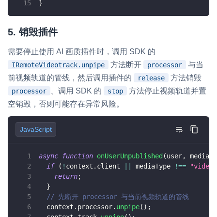
}
5. 销毁插件
需要停止使用 AI 画质插件时，调用 SDK 的
方法断开
与当
IRemoteVideotrack.unpipe
processor
前视频轨道的管线，然后调用插件的
方法销毁
release
、调用 SDK 的
方法停止视频轨道并置
processor
stop
空销毁，否则可能存在异常风险。
JavaScript
async
function
onUserUnpublished
(
user
,
 mediaTy
if
(
!
context
.
client
||
 mediaType 
!==
"video"
return
;
}
// 先断开 processor 与当前视频轨道的管线
  context
.
processor
.
unpipe
(
)
;