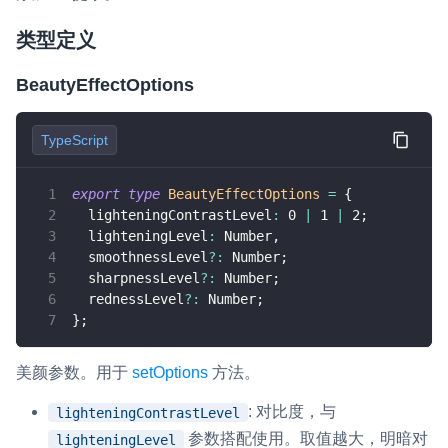
类型定义
BeautyEffectOptions
TypeScript
export
type
BeautyEffectOptions
=
{
  lighteningContrastLevel
:
0
|
1
|
2
;
  lighteningLevel
:
 Number
,
  smoothnessLevel
?
:
 Number
;
  sharpnessLevel
?
:
 Number
;
  rednessLevel
?
:
 Number
;
}
;
美颜参数。用于
setOptions
方法。
: 对比度，与
lighteningContrastLevel
参数搭配使用。取值越大，明暗对
lighteningLevel