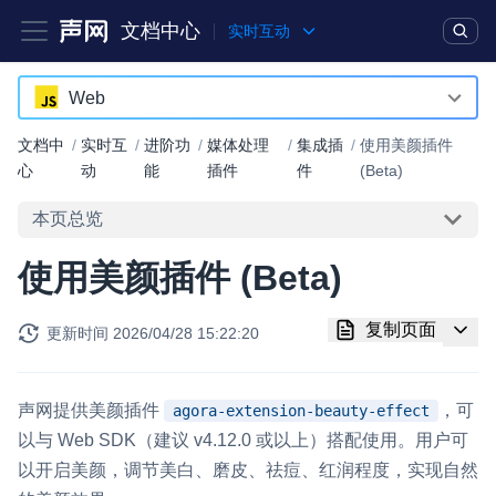
文档中心
实时互动
产品
解决方案
通用文档
Legacy 文档
Web
Android
文档中
/
实时互
/
进阶功
/
媒体处理
/
集成插
/
使用美颜插件
实时互动基础能力
心
动
能
插件
件
(Beta)
iOS
本页总览
对话式 AI 引擎
NEW
HOT
macOS
突破传统文字交互模式，与 AI 进行高拟真、自然流畅的实时语
使用美颜插件 (Beta)
Web
音对话
Windows
实时互动
HOT
复制页面
更新时间
2026/04/28 15:22:20
集成实时通信技术，实现更强的实时音视频互动功能、更大的可
HarmonyOS
扩展性和更优秀的互动效果
小程序
声网提供美颜插件
，可
agora-extension-beauty-effect
实时消息
以与 Web SDK（建议 v4.12.0 或以上）搭配使用。用户可
Electron
一整套低延时、高并发、可扩展、高可靠的实时消息及状态同步
以开启美颜，调节美白、磨皮、祛痘、红润程度，实现自然
解决方案
Unity