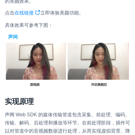
的美颜效果。
即时通讯 IM
NEW
Flutter
点击
在线链接
立即体验美颜功能。
一整套高可靠、低时延、高并发、安全、全球化的即时聊天云服
务。
React Native
具体效果可参考下图：
融合 CDN 直播
Unreal (C++)
对接国内外多家 CDN 供应商，提供一个整体播放体验最佳的
Unreal (Blueprint)
CDN 直播方案
React
媒体流加速
为智能硬件提供优质的媒体流传输，实现人与人、人与物、物与
RESTful
物的实时互动连接
实时互动扩展能力
实现原理
实时转录翻译
快速实现实时的语音转写功能
声网 Web SDK 的媒体传输管道包含采集、前处理、编码、
传输、解码、后处理和播放等环节。在前处理阶段，插件可
互动白板
以对管道中的音视频数据进行处理，从而实现虚拟背景、降
快速实现多人实时互动白板协作