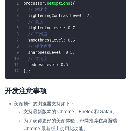
processor
.
setOptions
(
{
// 对比度
  lighteningContrastLevel
:
2
,
// 亮度
  lighteningLevel
:
0.7
,
// 平滑度
  smoothnessLevel
:
0.6
,
// 锐化程度
  sharpnessLevel
:
0.5
,
// 红润度
  rednessLevel
:
0.5
}
)
;
开发注意事项
美颜插件的浏览器支持如下：
支持最新版本的 Chrome、Firefox 和 Safari。
为了获得更好的美颜体验，声网推荐在桌面端
Chrome 最新版上使用此功能。