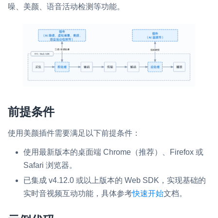
噪、美颜、语音活动检测等功能。
微呼叫
NEW
实现智能硬件和微信小程序之间的实时音视频互通
Status Page
集中展示声网主要产品及服务的综合服务质量及可用性信息
内容审核
对实时音频和视频画面进行风险识别，并联动回调和业务处置流
前提条件
程
云市场
使用美颜插件需要满足以下前提条件：
一站式实时互动模块的选型、购买、账号打通
使用最新版本的桌面端 Chrome（推荐）、Firefox 或
Safari 浏览器。
SDK 拓展插件
拓展 SDK 能力，打造更具个性化的音视频互动效果
已集成 v4.12.0 或以上版本的 Web SDK，实现基础的
实时音视频互动功能，具体参考
快速开始
文档。
媒体服务
使用录制、推流、拉流等服务丰富互动体验