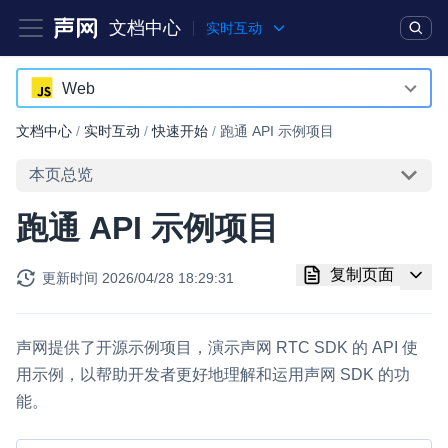
文档中心
实时互动
产品
解决方案
通用文档
Legacy 文档
Web
Android
文档中心
/
实时互动
/
快速开始
/
跑通 API 示例项目
实时互动基础能力
iOS
本页总览
对话式 AI 引擎
NEW
HOT
macOS
跑通 API 示例项目
突破传统文字交互模式，与 AI 进行高拟真、自然流畅的实时语
Web
音对话
复制页面
更新时间
2026/04/28 18:29:31
Windows
实时互动
HOT
集成实时通信技术，实现更强的实时音视频互动功能、更大的可
HarmonyOS
扩展性和更优秀的互动效果
声网提供了开源示例项目，演示声网 RTC SDK 的 API 使
小程序
用示例，以帮助开发者更好地理解和运用声网 SDK 的功
实时消息
能。
Electron
一整套低延时、高并发、可扩展、高可靠的实时消息及状态同步
解决方案
Unity