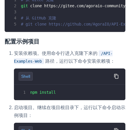
git
 clone https://gitee.com/agoraio-community/A
云端录制
本地服务端录制
旁路推流
输入在线媒体流
云端转码
RTMP 网关
# 从 GitHub 克隆
# git clone https://github.com/AgoraIO/API-Exam
RTC 服务端 SDK
与 RTC 客户端 SDK 互通，实现收发流
配置示例项目
PPT 转码服务
安装依赖项。使用命令行进入克隆下来的
/API-
快速高效的文档转换解决方案
路径，运行以下命令安装依赖项：
Examples-Web
水晶球
全周期通话质量检测、回溯和分析方案
Shell
控制台
npm
install
开通和管理声网各项产品服务的统一入口
低代码应用平台
启动项目。继续在项目根目录下，运行以下命令启动示
例项目：
灵动会议
NEW
低代码集成、灵活定制、超低延时的音视频会议