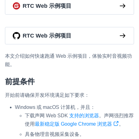
RTC Web 示例项目
即时通讯 IM
NEW
Flutter
一整套高可靠、低时延、高并发、安全、全球化的即时聊天云服
务。
React Native
RTC Web 示例项目
融合 CDN 直播
Unreal (C++)
对接国内外多家 CDN 供应商，提供一个整体播放体验最佳的
Unreal (Blueprint)
CDN 直播方案
本文介绍如何快速跑通 Web 示例项目，体验实时音视频功
React
能。
媒体流加速
为智能硬件提供优质的媒体流传输，实现人与人、人与物、物与
RESTful
物的实时互动连接
前提条件
实时互动扩展能力
开始前请确保开发环境满足如下要求：
实时转录翻译
Windows 或 macOS 计算机，并且：
快速实现实时的语音转写功能
下载声网 Web SDK
支持的浏览器
。声网强烈推荐
使用
最新稳定版 Google Chrome 浏览器
。
互动白板
具备物理音视频采集设备。
快速实现多人实时互动白板协作