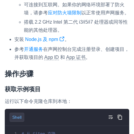
可连接到互联网。如果你的网络环境部署了防火
微呼叫
NEW
墙，请参考
应对防火墙限制
以正常使用声网服务。
实现智能硬件和微信小程序之间的实时音视频互通
搭载 2.2 GHz Intel 第二代 i3/i5/i7 处理器或同等性
能的其他处理器。
Status Page
安装
Node.js 及 npm
。
集中展示声网主要产品及服务的综合服务质量及可用性信息
参考
开通服务
在声网控制台完成注册登录、创建项目，
内容审核
并获取项目的
App ID
和
App 证书
。
对实时音频和视频画面进行风险识别，并联动回调和业务处置流
程
操作步骤
云市场
获取示例项目
一站式实时互动模块的选型、购买、账号打通
运行以下命令克隆仓库到本地：
SDK 拓展插件
拓展 SDK 能力，打造更具个性化的音视频互动效果
Shell
媒体服务
使用录制、推流、拉流等服务丰富互动体验
# 从 Gitee 克隆