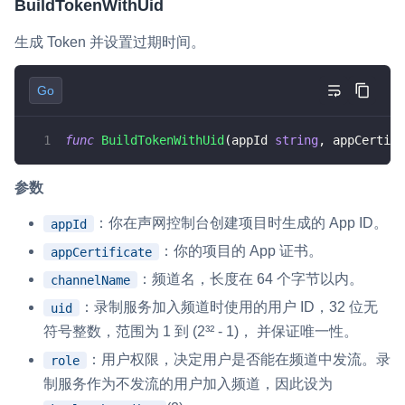
BuildTokenWithUid
生成 Token 并设置过期时间。
Go
func
BuildTokenWithUid
(
appId 
string
,
 appCertifi
参数
：你在声网控制台创建项目时生成的 App ID。
appId
：你的项目的 App 证书。
appCertificate
：频道名，长度在 64 个字节以内。
channelName
：录制服务加入频道时使用的用户 ID，32 位无
uid
符号整数，范围为 1 到 (2³² - 1)， 并保证唯一性。
：用户权限，决定用户是否能在频道中发流。录
role
制服务作为不发流的用户加入频道，因此设为