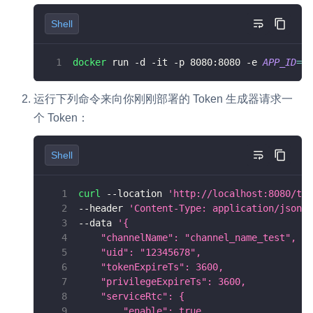
Shell
docker
 run -d -it -p 
8080
:8080 -e 
APP_ID
=
[
Y
运行下列命令来向你刚刚部署的 Token 生成器请求一
个 Token：
Shell
curl
 --location 
'http://localhost:8080/tok
--header 
'Content-Type: application/json'
--data 
'{
    "channelName": "channel_name_test",
    "uid": "12345678",
    "tokenExpireTs": 3600,
    "privilegeExpireTs": 3600,
    "serviceRtc": {
        "enable": true,