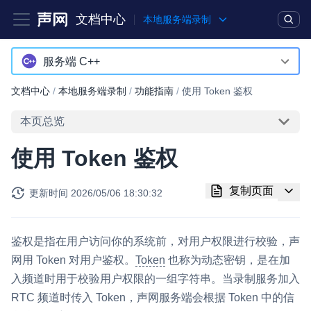
文档中心
本地服务端录制
产品
解决方案
通用文档
Legacy 文档
服务端 C++
服务端 C++
文档中心
/
本地服务端录制
/
功能指南
/
使用 Token 鉴权
实时互动基础能力
服务端 Java
本页总览
对话式 AI 引擎
NEW
HOT
使用 Token 鉴权
突破传统文字交互模式，与 AI 进行高拟真、自然流畅的实时语
音对话
复制页面
更新时间
2026/05/06 18:30:32
实时互动
HOT
集成实时通信技术，实现更强的实时音视频互动功能、更大的可
扩展性和更优秀的互动效果
鉴权是指在用户访问你的系统前，对用户权限进行校验，声
网用 Token 对用户鉴权。
Token
也称为动态密钥，是在加
实时消息
入频道时用于校验用户权限的一组字符串。当录制服务加入
一整套低延时、高并发、可扩展、高可靠的实时消息及状态同步
RTC 频道时传入 Token，声网服务端会根据 Token 中的信
解决方案