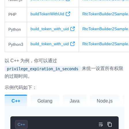
云端录制
本地服务端录制
旁路推流
输入在线媒体流
云端转码
RTMP 网关
buildTokenWithUid
RtcTokenBuilder2Sample
PHP
RTC 服务端 SDK
build_token_with_uid
RtcTokenBuilder2Sample
Python
与 RTC 客户端 SDK 互通，实现收发流
build_token_with_uid
RtcTokenBuilder2Sample
Python3
PPT 转码服务
快速高效的文档转换解决方案
以 C++ 为例，你可以通过
水晶球
来统一设置所有权限
privilege_expiration_in_seconds
全周期通话质量检测、回溯和分析方案
的过期时间。
示例代码如下：
控制台
开通和管理声网各项产品服务的统一入口
C++
Golang
Java
Node.js
低代码应用平台
灵动会议
NEW
C++
低代码集成、灵活定制、超低延时的音视频会议