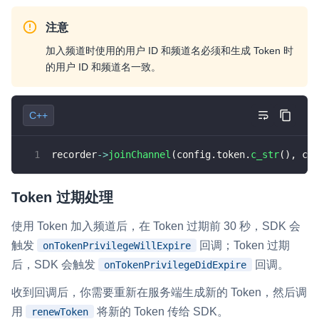
注意
加入频道时使用的用户 ID 和频道名必须和生成 Token 时
的用户 ID 和频道名一致。
C++
recorder
->
joinChannel
(
config
.
token
.
c_str
(
)
,
 con
Token 过期处理
使用 Token 加入频道后，在 Token 过期前 30 秒，SDK 会
触发
回调；Token 过期
onTokenPrivilegeWillExpire
后，SDK 会触发
回调。
onTokenPrivilegeDidExpire
收到回调后，你需要重新在服务端生成新的 Token，然后调
用
将新的 Token 传给 SDK。
renewToken