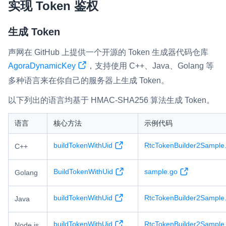
实现 Token 鉴权
微呼叫
NEW
生成 Token
实现智能硬件和微信小程序之间的实时音视频互通
声网在 GitHub 上提供一个开源的 Token 生成器代码仓库
Status Page
AgoraDynamicKey
，支持使用 C++、Java、Golang 等
集中展示声网主要产品及服务的综合服务质量及可用性信息
多种语言来在你自己的服务器上生成 Token。
内容审核
以下列出的语言均基于 HMAC-SHA256 算法生成 Token。
对实时音频和视频画面进行风险识别，并联动回调和业务处置流
程
语言
核心方法
示例代码
云市场
buildTokenWithUid
RtcTokenBuilder2Sample
C++
一站式实时互动模块的选型、购买、账号打通
BuildTokenWithUid
sample.go
SDK 拓展插件
Golang
拓展 SDK 能力，打造更具个性化的音视频互动效果
buildTokenWithUid
RtcTokenBuilder2Sample.
Java
媒体服务
使用录制、推流、拉流等服务丰富互动体验
buildTokenWithUid
RtcTokenBuilder2Sample.
Node.js