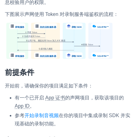
息校验用户的权限。
即时通讯 IM
NEW
下图展示声网使用 Token 对录制服务端鉴权的流程：
一整套高可靠、低时延、高并发、安全、全球化的即时聊天云服
务。
融合 CDN 直播
对接国内外多家 CDN 供应商，提供一个整体播放体验最佳的
CDN 直播方案
媒体流加速
前提条件
为智能硬件提供优质的媒体流传输，实现人与人、人与物、物与
物的实时互动连接
开始前，请确保你的项目满足如下条件：
实时互动扩展能力
有一个已开启
App 证书
的声网项目，获取该项目的
实时转录翻译
App ID
。
快速实现实时的语音转写功能
参考
开始录制音视频
在你的项目中集成录制 SDK 并实
现基础的录制功能。
互动白板
快速实现多人实时互动白板协作