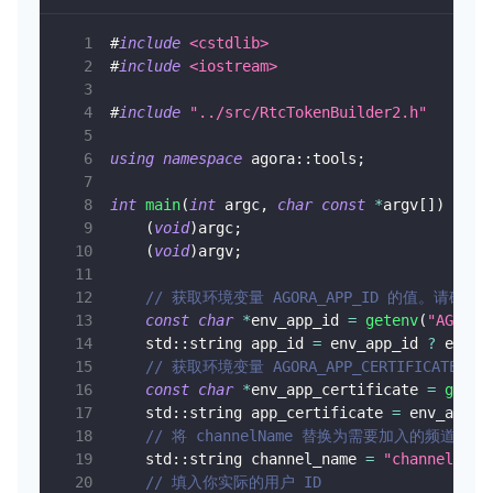
#
include
<cstdlib>
#
include
<iostream>
#
include
"../src/RtcTokenBuilder2.h"
using
namespace
 agora
::
tools
;
int
main
(
int
 argc
,
char
const
*
argv
[
]
)
{
(
void
)
argc
;
(
void
)
argv
;
// 获取环境变量 AGORA_APP_ID 的值。请确
const
char
*
env_app_id 
=
getenv
(
"AGORA_
    std
::
string app_id 
=
 env_app_id 
?
 env_a
// 获取环境变量 AGORA_APP_CERTIFIC
const
char
*
env_app_certificate 
=
geten
    std
::
string app_certificate 
=
 env_app_c
// 将 channelName 替换为需要加入的频道名
    std
::
string channel_name 
=
"channelName
// 填入你实际的用户 ID