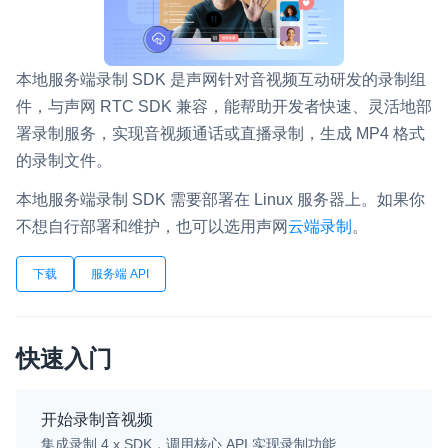
即时通讯 IM
NEW
一整套高可靠、低时延、高并发、安全、全球化的即时聊天云服
务。
本地服务端录制 SDK 是声网针对音视频互动研发的录制组
件，与声网 RTC SDK 兼容，能帮助开发者快速、灵活地部
融合 CDN 直播
署录制服务，实现音视频通话或直播录制，生成 MP4 格式
对接国内外多家 CDN 供应商，提供一个整体播放体验最佳的
的录制文件。
CDN 直播方案
本地服务端录制 SDK 需要部署在 Linux 服务器上。如果你
媒体流加速
不想自行部署和维护，也可以选用声网
云端录制
。
为智能硬件提供优质的媒体流传输，实现人与人、人与物、物与
物的实时互动连接
下载
服务端 API
实时互动扩展能力
实时转录翻译
快速入门
快速实现实时的语音转写功能
互动白板
开始录制音视频
快速实现多人实时互动白板协作
集成录制 4.x SDK，调用核心 API 实现录制功能