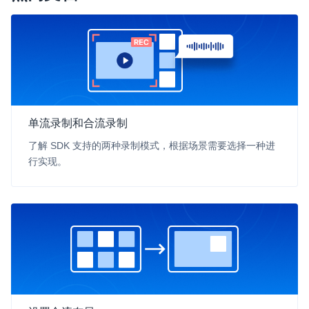
云端录制
本地服务端录制
旁路推流
输入在线媒体流
云端转码
RTMP 网关
RTC 服务端 SDK
与 RTC 客户端 SDK 互通，实现收发流
PPT 转码服务
单流录制和合流录制
快速高效的文档转换解决方案
了解 SDK 支持的两种录制模式，根据场景需要选择一种进
行实现。
水晶球
全周期通话质量检测、回溯和分析方案
控制台
开通和管理声网各项产品服务的统一入口
低代码应用平台
灵动会议
NEW
低代码集成、灵活定制、超低延时的音视频会议