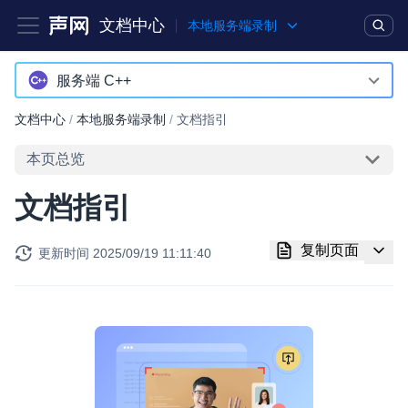
文档中心
本地服务端录制
产品
解决方案
通用文档
Legacy 文档
服务端 C++
服务端 C++
文档中心
/
本地服务端录制
/
文档指引
实时互动基础能力
服务端 Java
本页总览
对话式 AI 引擎
NEW
HOT
文档指引
突破传统文字交互模式，与 AI 进行高拟真、自然流畅的实时语
音对话
复制页面
更新时间
2025/09/19 11:11:40
实时互动
HOT
集成实时通信技术，实现更强的实时音视频互动功能、更大的可
扩展性和更优秀的互动效果
实时消息
一整套低延时、高并发、可扩展、高可靠的实时消息及状态同步
解决方案