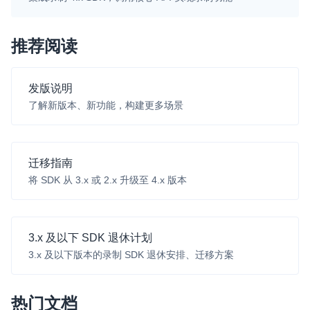
微呼叫
NEW
推荐阅读
实现智能硬件和微信小程序之间的实时音视频互通
Status Page
发版说明
集中展示声网主要产品及服务的综合服务质量及可用性信息
了解新版本、新功能，构建更多场景
内容审核
对实时音频和视频画面进行风险识别，并联动回调和业务处置流
程
迁移指南
将 SDK 从 3.x 或 2.x 升级至 4.x 版本
云市场
一站式实时互动模块的选型、购买、账号打通
SDK 拓展插件
3.x 及以下 SDK 退休计划
3.x 及以下版本的录制 SDK 退休安排、迁移方案
拓展 SDK 能力，打造更具个性化的音视频互动效果
媒体服务
热门文档
使用录制、推流、拉流等服务丰富互动体验