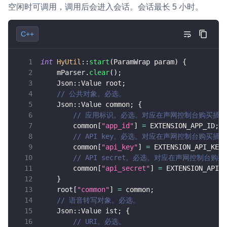
空闲时可调用，调用后会进入会话。会话最长 5 小时。
C++
int
HyUtil
::
start
(
ParamWrap param
)
{
    mParser
.
clear
(
)
;
    Json
::
Value root
;
// 公共对象。必选。
    Json
::
Value common
;
{
// 应用标识。必选。对应在声网控制台购买插件后
        common
[
"app_id"
]
=
 EXTENSION_APP_ID
;
// API key。必选。对应在声网控制台购买插件
        common
[
"api_key"
]
=
 EXTENSION_API_KEY
;
// API secret。必选。对应在声网控制台购买
        common
[
"api_secret"
]
=
 EXTENSION_API_S
}
    root
[
"common"
]
=
 common
;
// 语音转写对象。必选。
    Json
::
Value ist
;
{
// URI。必选。