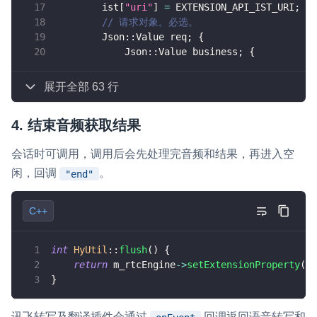
        ist
[
"uri"
]
=
 EXTENSION_API_IST_URI
;
// 请求对象。必选。
        Json
::
Value req
;
{
            Json
::
Value business
;
{
展开全部 63 行
4. 结束音频获取结果
会话时可调用，调用后会先处理完音频和结果，再进入空
闲，回调
。
"end"
C++
int
HyUtil
::
flush
(
)
{
return
 m_rtcEngine
->
setExtensionProperty
(
EX
}
讯飞转写及翻译插件会通过
回调返回语音转写和