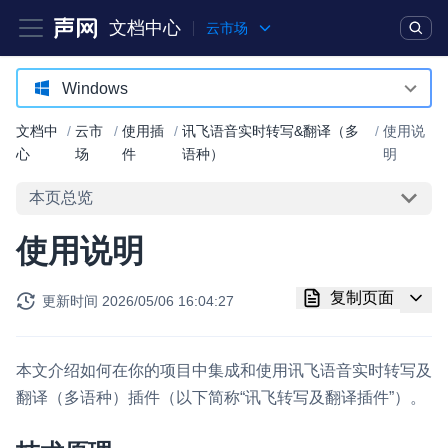
文档中心
云市场
产品
解决方案
通用文档
Legacy 文档
Windows
Android
文档中
/
云市
/
使用插
/
讯飞语音实时转写&翻译（多
/
使用说
实时互动基础能力
心
场
件
语种）
明
iOS
本页总览
对话式 AI 引擎
NEW
HOT
macOS
突破传统文字交互模式，与 AI 进行高拟真、自然流畅的实时语
使用说明
Web
音对话
Windows
实时互动
HOT
复制页面
更新时间
2026/05/06 16:04:27
集成实时通信技术，实现更强的实时音视频互动功能、更大的可
Flutter
扩展性和更优秀的互动效果
本文介绍如何在你的项目中集成和使用讯飞语音实时转写及
实时消息
翻译（多语种）插件（以下简称“讯飞转写及翻译插件”）。
一整套低延时、高并发、可扩展、高可靠的实时消息及状态同步
解决方案