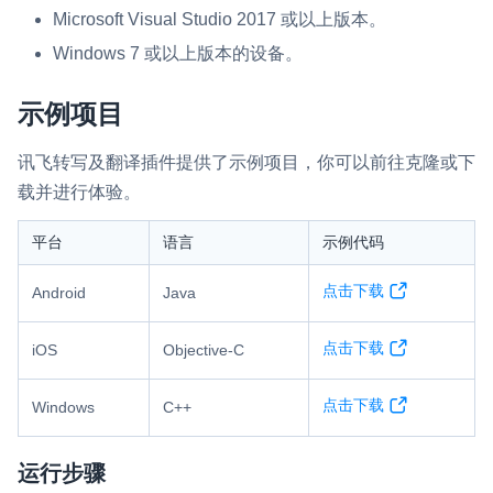
Microsoft Visual Studio 2017 或以上版本。
微呼叫
NEW
Windows 7 或以上版本的设备。
实现智能硬件和微信小程序之间的实时音视频互通
示例项目
Status Page
集中展示声网主要产品及服务的综合服务质量及可用性信息
讯飞转写及翻译插件提供了示例项目，你可以前往克隆或下
载并进行体验。
内容审核
对实时音频和视频画面进行风险识别，并联动回调和业务处置流
平台
语言
示例代码
程
点击下载
Android
Java
云市场
一站式实时互动模块的选型、购买、账号打通
点击下载
iOS
Objective-C
SDK 拓展插件
点击下载
拓展 SDK 能力，打造更具个性化的音视频互动效果
Windows
C++
媒体服务
运行步骤
使用录制、推流、拉流等服务丰富互动体验