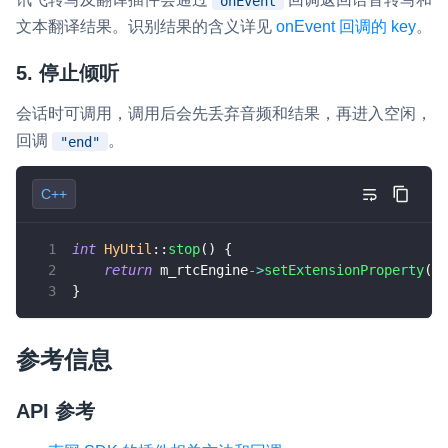
onEvent
文本翻译结果。识别结果的含义详见
onEvent 回调的 key
。
5. 停止倾听
会话时可调用，调用后会先丢弃音频和结果，再进入空闲，
回调
。
"end"
C++
int
HyUtil
::
stop
(
)
{
return
 m_rtcEngine
->
setExtensionProperty
(
EX
}
参考信息
API 参考 