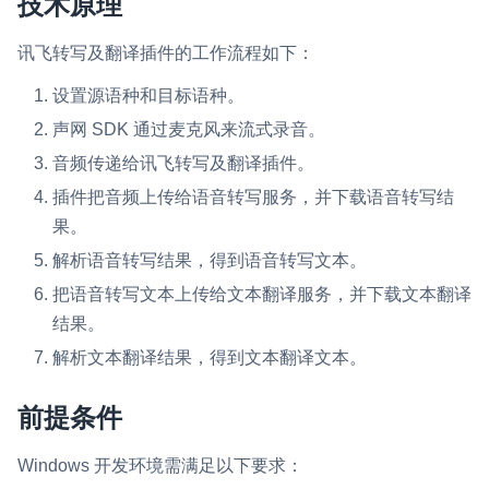
技术原理
即时通讯 IM
NEW
讯飞转写及翻译插件的工作流程如下：
一整套高可靠、低时延、高并发、安全、全球化的即时聊天云服
务。
设置源语种和目标语种。
声网 SDK 通过麦克风来流式录音。
融合 CDN 直播
对接国内外多家 CDN 供应商，提供一个整体播放体验最佳的
音频传递给讯飞转写及翻译插件。
CDN 直播方案
插件把音频上传给语音转写服务，并下载语音转写结
果。
媒体流加速
为智能硬件提供优质的媒体流传输，实现人与人、人与物、物与
解析语音转写结果，得到语音转写文本。
物的实时互动连接
把语音转写文本上传给文本翻译服务，并下载文本翻译
实时互动扩展能力
结果。
解析文本翻译结果，得到文本翻译文本。
实时转录翻译
快速实现实时的语音转写功能
前提条件
互动白板
Windows 开发环境需满足以下要求：
快速实现多人实时互动白板协作