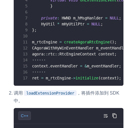
}
private
:
 HWND m_hMsgHanlder 
=
NULL
;
    HyUtil 
*
 mHyUtilPtr 
=
NULL
;
}
;
m_rtcEngine 
=
createAgoraRtcEngine
(
)
;
CAgoraWithHyWinEventHandler m_eventHandler
agora
::
rtc
::
RtcEngineContext context
;
······
context
.
eventHandler 
=
&
m_eventHandler
;
······
ret 
=
 m_rtcEngine
->
initialize
(
context
)
;
调用
，将插件添加到 SDK
loadExtensionProvider
中。
C++