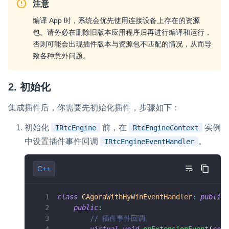
注意
编译 App 时，系统会优先使用连接设备上存在的资源
包。请务必在删除旧版本应用程序后再进行编译和运行，
否则可能会出现插件版本与资源包不匹配的情况，从而导
致各种意外问题。
2. 初始化
集成插件后，你需要先初始化插件，步骤如下：
初始化
前，在
实例
IRtcEngine
RtcEngineContext
中设置插件事件回调
。
IRtcEngineEventHandler
C++
class
CAgoraWithHyWinEventHandler
:
public
 
public
:
// 插件事件回调。
virtual
void
onExtensionEvent
(
cons