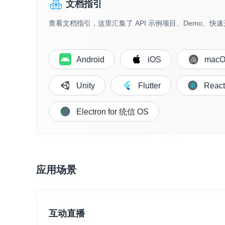
文档指引
查看文档指引，这里汇集了 API 示例项目、Demo、
Android
iOS
mac
实时互动基础能力
Unity
Flutter
React
对话式 AI 引擎
N
Electron for 统信 OS
突破传统文字交互模式
真、自然流畅的实时
实时互动
HOT
集成实时通信技术，
应用场景
频互动功能、更大的
互动效果
实时消息
互动直播
一整套低延时、高并
的实时消息及状态同