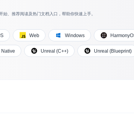
内容审核
快速开始、推荐阅读及热门文档入口，帮助你快速上手。
对实时音频和视频画面进行风险识别，
联动回调和业务处置流程
OS
Web
Windows
HarmonyO
云市场
一站式实时互动模块的选型、购买、账
打通
 Native
Unreal (C++)
Unreal (Blueprint)
EW
HOT
SDK 拓展插件
，与 AI 进行高拟
拓展 SDK 能力，打造更具个性化的音
语音对话
互动效果
媒体服务
实现更强的实时音视
使用录制、推流、拉流等服务丰富互动
可扩展性和更优秀的
验
云端录制
本地服务端录制
旁路推流
输入在线媒体流
发、可扩展、高可靠
云端转码
RTMP 网关
步解决方案