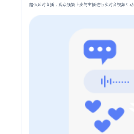
超低延时直播，观众频繁上麦与主播进行实时音视频互动
即时通讯 IM
NEW
一整套高可靠、低时
全球化的即时聊天云
融合 CDN 直播
对接国内外多家 CD
体播放体验最佳的 C
媒体流加速
为智能硬件提供优质
人与人、人与物、物