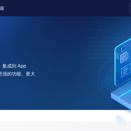
题
实时互动扩展能力
实时转录翻译
快速实现实时的语音转写功能
C）集成到 App
互动白板
更强的功能、更大
快速实现多人实时互动白板协作
微呼叫
NEW
实现智能硬件和微信小程序之间的实时
视频互通
Status Page
集中展示声网主要产品及服务的综合服
质量及可用性信息