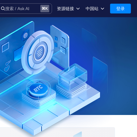
资源链接
中国站
登录
搜索 / Ask AI
⌘
K
术语库
中国站-简体中文
安全
International-English
控制台
技术支持
音
务