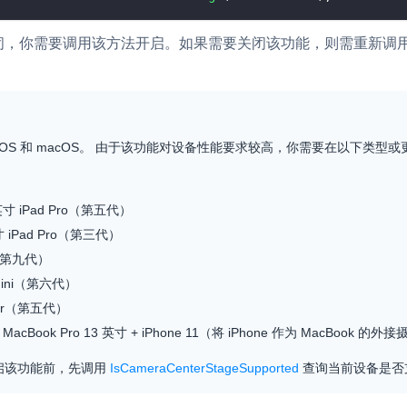
内容审核
闭，你需要调用该方法开启。如果需要关闭该功能，则需重新调
对实时音频和视频画面进行风险识别，
联动回调和业务处置流程
云市场
一站式实时互动模块的选型、购买、账
iOS 和 macOS。 由于该功能对设备性能要求较高，你需要在以下类型
打通
EW
HOT
SDK 拓展插件
，与 AI 进行高拟
 英寸 iPad Pro（第五代）
拓展 SDK 能力，打造更具个性化的音
语音对话
寸 iPad Pro（第三代）
互动效果
d（第九代）
媒体服务
 mini（第六代）
实现更强的实时音视
使用录制、推流、拉流等服务丰富互动
可扩展性和更优秀的
 Air（第五代）
验
1 MacBook Pro 13 英寸 + iPhone 11（将 iPhone 作为 MacBook 
云端录制
本地服务端录制
启该功能前，先调用
IsCameraCenterStageSupported
查询当前设备是否
旁路推流
输入在线媒体流
发、可扩展、高可靠
云端转码
RTMP 网关
步解决方案