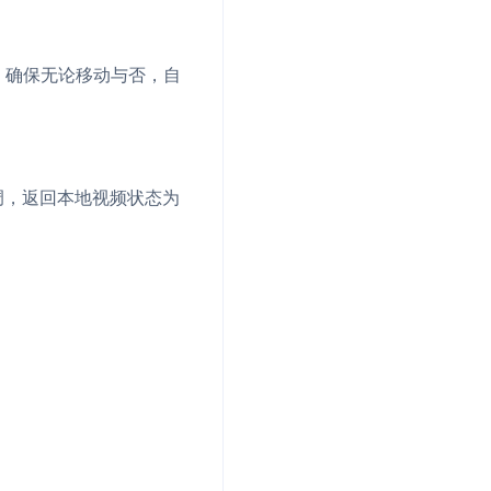
流
，确保无论移动与否，自
低代码应用平台
调，返回本地视频状态为
灵动会议
NEW
低代码集成、灵活定制、超低延时的音视
口
频会议