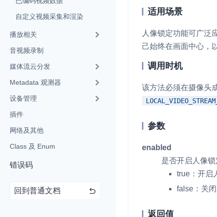
已编码视频数据
适用场景
自定义视频采集和渲染
即时通讯 IM
NEW
人像锁定功能可广泛
一整套高可靠、低时
播放相关
全球化的即时聊天云
己始终在画面中心，
音视频录制
融合 CDN 直播
调用时机
媒体流云分发
对接国内外多家 CD
Metadata 观测器
该方法必须在摄像头成
体播放体验最佳的 C
设备管理
LOCAL_VIDEO_STREAM
媒体流加速
插件
为智能硬件提供优质
参数
网络及其他
人与人、人与物、物
Class 及 Enum
enabled
是否开启人像锁
错误码
true
：开启
false
：关闭
回到普通文档
返回值