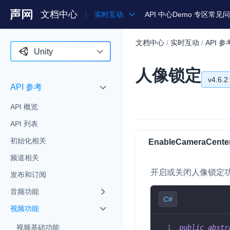
文档中心
实时互动
API 中心
Demo 专区
常见问
文档中心
/
实时互动
/
API 参
产品
Unity
人像锁定
解决方案
Android
v4.6.2
API 参考
通用文档
iOS
v4.6.2
API 概览
Legacy 文档
macOS
v4.5.1
API 列表
Web
v4.5.0
初始化相关
EnableCameraCente
C++ (全平台)
频道相关
v4.4.0
开启或关闭人像锁定
HarmonyOS
发布和订阅
v4.3.2
音频功能
C# (Windows)
C#
v4.3.1
视频功能
小程序
v4.3.0
public
abstr
视频基础功能