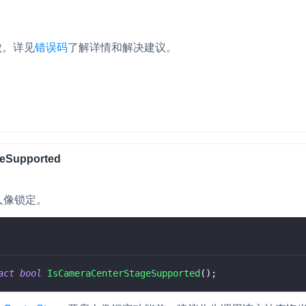
。
失败。详见
错误码
了解详情和解决建议。
geSupported
人像锁定。
act
bool
IsCameraCenterStageSupported
(
)
;