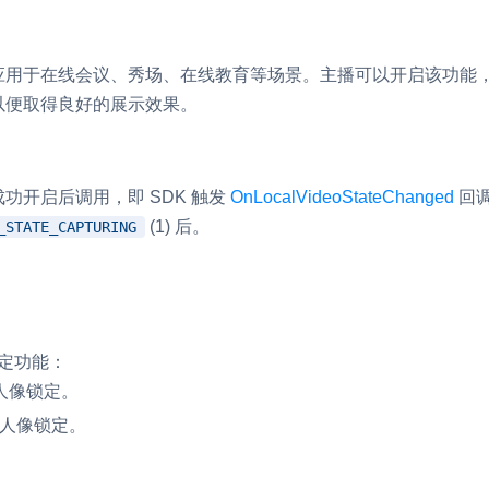
RTC 服务端 SDK
与 RTC 客户端 SDK 互通，实现收发
应用于在线会议、秀场、在线教育等场景。主播可以开启该功能
延、高并发、安全、
服务。
以便取得良好的展示效果。
PPT 转码服务
快速高效的文档转换解决方案
N 供应商，提供一个整
水晶球
功开启后调用，即 SDK 触发
OnLocalVideoStateChanged
回
DN 直播方案
全周期通话质量检测、回溯和分析方案
(1) 后。
_STATE_CAPTURING
控制台
的媒体流传输，实现
与物的实时互动连接
开通和管理声网各项产品服务的统一入
定功能：
人像锁定。
人像锁定。