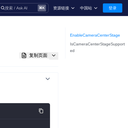
资源链接
中国站
登录
搜索 / Ask AI
⌘
K
术语库
中国站-简体中文
安全
International-English
EnableCameraCenterStage
IsCameraCenterStageSupport
控制台
ed
复制页面
技术支持
音
务