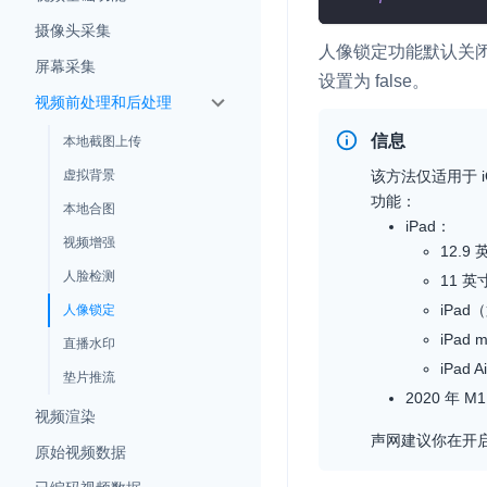
Electron
v4.2.3
摄像头采集
人像锁定功能默认关
Unity
屏幕采集
v4.2.2
设置为
false
。
Flutter
视频前处理和后处理
信息
React Native
本地截图上传
实时互动基础能力
该方法仅适用于 
虚拟背景
Unreal (C++)
功能：
本地合图
对话式 AI 引擎
N
iPad：
Unreal (Blueprint)
视频增强
突破传统文字交互模式
12.9
真、自然流畅的实时
React
人脸检测
11 英
iPa
人像锁定
实时互动
HOT
iPad
集成实时通信技术，
直播水印
频互动功能、更大的
iPad
垫片推流
互动效果
2020 年 M
视频渲染
实时消息
声网建议你在开
原始视频数据
一整套低延时、高并
的实时消息及状态同