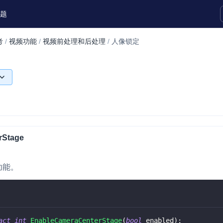
题
考
/
视频功能
/
视频前处理和后处理
/
人像锁定
实时互动扩展能力
实时转录翻译
快速实现实时的语音转写功能
互动白板
快速实现多人实时互动白板协作
rStage
微呼叫
NEW
实现智能硬件和微信小程序之间的实时
功能。
视频互通
Status Page
集中展示声网主要产品及服务的综合服
质量及可用性信息
act
int
EnableCameraCenterStage
(
bool
 enabled
)
;