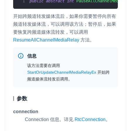
public
abstract
int
PauseAllChannelMediaRel
云端录制
本地服务端录制
旁路推流
输入在线媒体流
云端转码
RTMP 网关
开始跨频道转发媒体流后，如果你需要暂停向所有
频道转发媒体流，可以调用该方法；暂停后，如果
RTC 服务端 SDK
要恢复跨频道媒体流转发，可以调用
与 RTC 客户端 SDK 互通，实现收发流
ResumeAllChannelMediaRelay
方法。
PPT 转码服务
快速高效的文档转换解决方案
信息
该方法需要在调用
水晶球
StartOrUpdateChannelMediaRelayEx
开始跨
全周期通话质量检测、回溯和分析方案
频道媒体流转发后调用。
控制台
开通和管理声网各项产品服务的统一入口
参数
低代码应用平台
connection
Connection 信息。详见
RtcConnection
。
灵动会议
NEW
低代码集成、灵活定制、超低延时的音视频会议