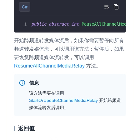
C#
v4.3.1
即时通讯 IM
NEW
Unity
一整套高可靠、低时延、高并发、安全、全球化的即时聊天云服
v4.3.0
务。
public
abstract
int
PauseAllChannelMediaRel
Flutter
v4.2.3
融合 CDN 直播
React Native
开始跨频道转发媒体流后，如果你需要暂停向所有
v4.2.2
对接国内外多家 CDN 供应商，提供一个整体播放体验最佳的
频道转发媒体流，可以调用该方法；暂停后，如果
Unreal (C++)
CDN 直播方案
要恢复跨频道媒体流转发，可以调用
Unreal (Blueprint)
媒体流加速
ResumeAllChannelMediaRelay
方法。
为智能硬件提供优质的媒体流传输，实现人与人、人与物、物与
React
物的实时互动连接
信息
实时互动扩展能力
该方法需要在调用
StartOrUpdateChannelMediaRelay
开始跨频道
媒体流转发后调用。
实时转录翻译
快速实现实时的语音转写功能
返回值
互动白板
快速实现多人实时互动白板协作