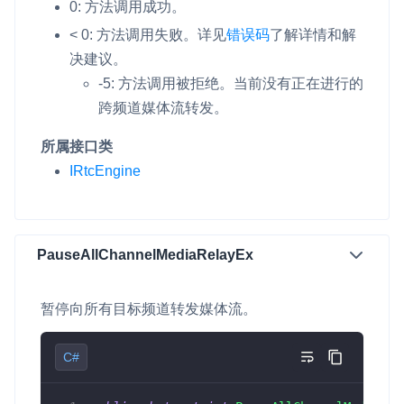
0: 方法调用成功。
< 0: 方法调用失败。详见
错误码
了解详情和解
微呼叫
NEW
决建议。
实现智能硬件和微信小程序之间的实时音视频互通
-5: 方法调用被拒绝。当前没有正在进行的
Status Page
跨频道媒体流转发。
集中展示声网主要产品及服务的综合服务质量及可用性信息
所属接口类
内容审核
IRtcEngine
对实时音频和视频画面进行风险识别，并联动回调和业务处置流
程
云市场
PauseAllChannelMediaRelayEx
一站式实时互动模块的选型、购买、账号打通
暂停向所有目标频道转发媒体流。
SDK 拓展插件
拓展 SDK 能力，打造更具个性化的音视频互动效果
C#
媒体服务
使用录制、推流、拉流等服务丰富互动体验