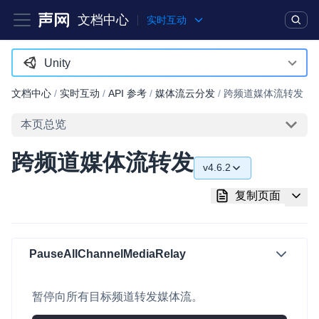
文档中心
实时互动
产品
解决方案
通用文档
Legacy 文档
Unity
Android
文档中心
/
实时互动
/
API 参考
/
媒体流云分发
/
跨频道媒体流转发
实时互动基础能力
iOS
本页总览
对话式 AI 引擎
NEW
HOT
macOS
跨频道媒体流转发
突破传统文字交互模式，与 AI 进行高拟真、自然流畅的实时语
v4.6.2
Web
音对话
v4.6.2
复制页面
C++ (全平台)
实时互动
HOT
v4.5.1
集成实时通信技术，实现更强的实时音视频互动功能、更大的可
HarmonyOS
扩展性和更优秀的互动效果
v4.5.0
PauseAllChannelMediaRelay
C# (Windows)
实时消息
v4.4.0
小程序
一整套低延时、高并发、可扩展、高可靠的实时消息及状态同步
暂停向所有目标频道转发媒体流。
v4.3.2
解决方案
Electron