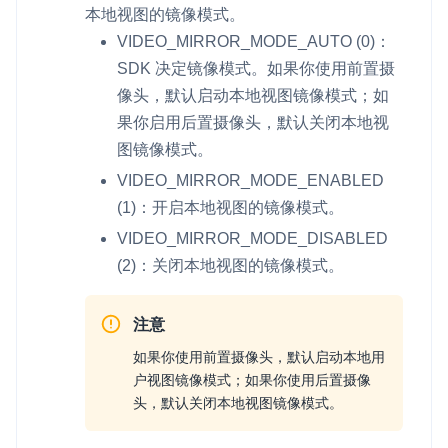
本地视图的镜像模式。
云端录制
本地服务端录制
旁路推流
VIDEO_MIRROR_MODE_AUTO
(0)：
输入在线媒体流
云端转码
RTMP 网关
SDK 决定镜像模式。如果你使用前置摄
RTC 服务端 SDK
像头，默认启动本地视图镜像模式；如
与 RTC 客户端 SDK 互通，实现收发流
果你启用后置摄像头，默认关闭本地视
图镜像模式。
PPT 转码服务
VIDEO_MIRROR_MODE_ENABLED
快速高效的文档转换解决方案
(1)：开启本地视图的镜像模式。
水晶球
VIDEO_MIRROR_MODE_DISABLED
全周期通话质量检测、回溯和分析方案
(2)：关闭本地视图的镜像模式。
控制台
注意
开通和管理声网各项产品服务的统一入口
如果你使用前置摄像头，默认启动本地用
低代码应用平台
户视图镜像模式；如果你使用后置摄像
头，默认关闭本地视图镜像模式。
灵动会议
NEW
低代码集成、灵活定制、超低延时的音视频会议