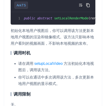
ArkTS
即时通讯 IM
NEW
Unity
一整套高可靠、低时延、高并发、安全、全球化的即时聊天云服
务。
public
abstract
setLocalRenderMode
(
renderMo
Flutter
融合 CDN 直播
React Native
初始化本地用户视图后，你可以调用该方法更新本
对接国内外多家 CDN 供应商，提供一个整体播放体验最佳的
地用户视图的渲染和镜像模式。该方法只影响本地
Unreal (C++)
CDN 直播方案
用户看到的视频画面，不影响本地视频的发布。
Unreal (Blueprint)
媒体流加速
调用时机
为智能硬件提供优质的媒体流传输，实现人与人、人与物、物与
React
物的实时互动连接
请在调用
setupLocalVideo
方法初始化本地视
实时互动扩展能力
图后，调用该方法。
你可以在通话中多次调用该方法，多次更新本
实时转录翻译
地用户视图的显示模式。
快速实现实时的语音转写功能
调用限制
互动白板
无。
快速实现多人实时互动白板协作