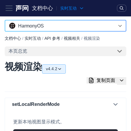
文档中心
实时互动
产品
解决方案
通用文档
Legacy 文档
HarmonyOS
Android
文档中心
/
实时互动
/
API 参考
/
视频相关
/
视频渲染
实时互动基础能力
iOS
本页总览
对话式 AI 引擎
NEW
HOT
macOS
视频渲染
突破传统文字交互模式，与 AI 进行高拟真、自然流畅的实时语
v4.4.2
Web
音对话
v4.4.2
复制页面
C++ (全平台)
实时互动
HOT
v4.4.1
集成实时通信技术，实现更强的实时音视频互动功能、更大的可
HarmonyOS
扩展性和更优秀的互动效果
v4.4.0
setLocalRenderMode
C# (Windows)
实时消息
小程序
一整套低延时、高并发、可扩展、高可靠的实时消息及状态同步
更新本地视图显示模式。
解决方案
Electron