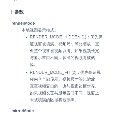
微呼叫
NEW
参数
实现智能硬件和微信小程序之间的实时音视频互通
renderMode
Status Page
本地视图显示模式。
集中展示声网主要产品及服务的综合服务质量及可用性信息
RENDER_MODE_HIDDEN
(1)：优先保
证视窗被填满。视频尺寸等比缩放，直
内容审核
至整个视窗被视频填满。如果视频长宽
对实时音频和视频画面进行风险识别，并联动回调和业务处置流
与显示窗口不同，多出的视频将被截
程
掉。
云市场
RENDER_MODE_FIT
(2)：优先保证视
一站式实时互动模块的选型、购买、账号打通
频内容全部显示。视频尺寸等比缩放，
直至视频窗口的一边与视窗边框对齐。
SDK 拓展插件
如果视频长宽与显示窗口不同，视窗上
拓展 SDK 能力，打造更具个性化的音视频互动效果
未被填满的区域将被涂黑。
媒体服务
mirrorMode
使用录制、推流、拉流等服务丰富互动体验