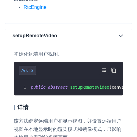
RtcEngine
setupRemoteVideo
初始化远端用户视图。
ArkTS
public
abstract
setupRemoteVideo
(
canvas
:
 Vi
详情
该方法绑定远端用户和显示视图，并设置远端用户
视图在本地显示时的渲染模式和镜像模式，只影响