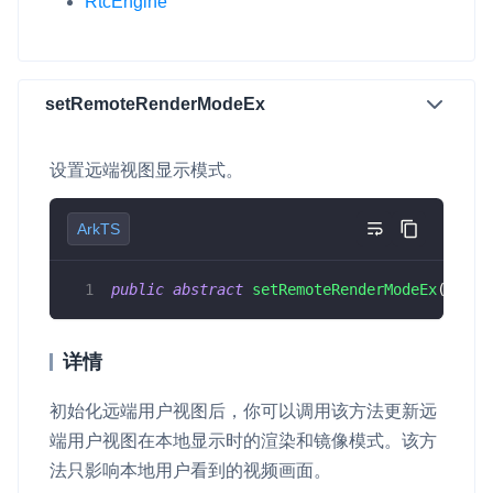
RtcEngine
setRemoteRenderModeEx
设置远端视图显示模式。
ArkTS
public
abstract
setRemoteRenderModeEx
(
uid
:
n
详情
初始化远端用户视图后，你可以调用该方法更新远
端用户视图在本地显示时的渲染和镜像模式。该方
法只影响本地用户看到的视频画面。