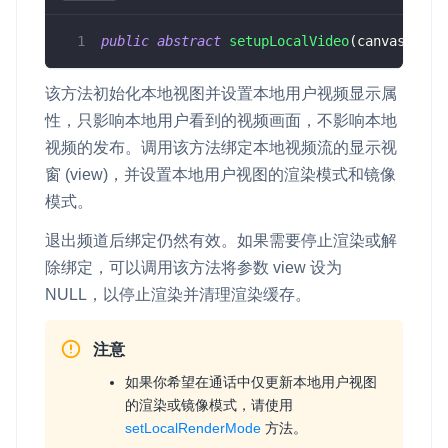
public
abstract
setupLocalVideo
(
canvas
:
 Vid
该方法初始化本地视图并设置本地用户视频显示属
性，只影响本地用户看到的视频画面，不影响本地
视频的发布。调用该方法绑定本地视频流的显示视
窗 (
view
)，并设置本地用户视图的渲染模式和镜像
模式。
退出频道后绑定仍然有效。如果需要停止渲染或解
除绑定，可以调用该方法将参数
view
设为
NULL
，以停止渲染并清理渲染缓存。
注意
如果你希望在通话中仅更新本地用户视图
的渲染或镜像模式，请使用
setLocalRenderMode
方法。