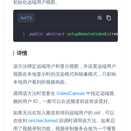
初始化远端用户视图。
ArkTS
public
abstract
setupRemoteVideoEx
(
remote
:
V
详情
该方法绑定远端用户和显示视图，并设置远端用户
视图在本地显示时的渲染模式和镜像模式，只影响
本地用户看到的视频画面。
调用该方法时需要在
VideoCanvas
中指定远端视
频的用户 ID，一般可以在进频道前提前设置好。
如果无法在加入频道前得到远端用户的 uid，可以
在收到
onUserJoined
回调时调用该方法。如果启
用了视频录制功能，视频录制服务会做为一个哑客