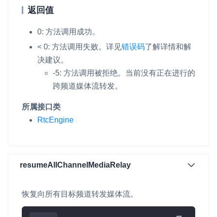
返回值
微呼叫
NEW
0: 方法调用成功。
实现智能硬件和微信小程序之间的实时音视频互通
< 0: 方法调用失败。
详见
错误码
了解详情和解
Status Page
决建议。
集中展示声网主要产品及服务的综合服务质量及可用性信息
-5: 方法调用被拒绝。当前没有正在进行的
跨频道媒体流转发。
内容审核
对实时音频和视频画面进行风险识别，并联动回调和业务处置流
所属接口类
程
RtcEngine
云市场
一站式实时互动模块的选型、购买、账号打通
resumeAllChannelMediaRelay
SDK 拓展插件
拓展 SDK 能力，打造更具个性化的音视频互动效果
恢复向所有目标频道转发媒体流。
媒体服务
使用录制、推流、拉流等服务丰富互动体验