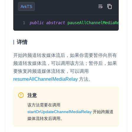
ArkTS
即时通讯 IM
NEW
Unity
一整套高可靠、低时延、高并发、安全、全球化的即时聊天云服
务。
public
abstract
pauseAllChannelMediaRelay
(
)
Flutter
融合 CDN 直播
React Native
详情
对接国内外多家 CDN 供应商，提供一个整体播放体验最佳的
Unreal (C++)
CDN 直播方案
开始跨频道转发媒体流后，如果你需要暂停向所有
Unreal (Blueprint)
媒体流加速
频道转发媒体流，可以调用该方法；暂停后，如果
为智能硬件提供优质的媒体流传输，实现人与人、人与物、物与
React
要恢复跨频道媒体流转发，可以调用
物的实时互动连接
resumeAllChannelMediaRelay
方法。
实时互动扩展能力
注意
实时转录翻译
该方法需要在调用
快速实现实时的语音转写功能
startOrUpdateChannelMediaRelay
开始跨频道
媒体流转发后调用。
互动白板
快速实现多人实时互动白板协作