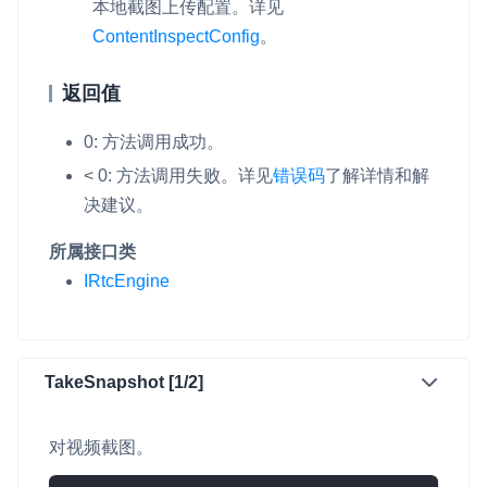
本地截图上传配置。详见
云端录制
本地服务端录制
旁路推流
ContentInspectConfig
。
输入在线媒体流
云端转码
RTMP 网关
返回值
RTC 服务端 SDK
与 RTC 客户端 SDK 互通，实现收发流
0: 方法调用成功。
< 0: 方法调用失败。
详见
错误码
了解详情和解
PPT 转码服务
决建议。
快速高效的文档转换解决方案
所属接口类
水晶球
IRtcEngine
全周期通话质量检测、回溯和分析方案
控制台
开通和管理声网各项产品服务的统一入口
TakeSnapshot [1/2]
低代码应用平台
对视频截图。
灵动会议
NEW
低代码集成、灵活定制、超低延时的音视频会议