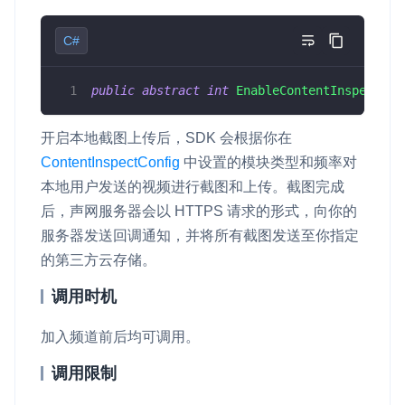
即时通讯 IM
NEW
Unity
C#
一整套高可靠、低时延、高并发、安全、全球化的即时聊天云服
务。
Flutter
public
abstract
int
EnableContentInspect
(
bo
融合 CDN 直播
React Native
对接国内外多家 CDN 供应商，提供一个整体播放体验最佳的
开启本地截图上传后，SDK 会根据你在
Unreal (C++)
CDN 直播方案
ContentInspectConfig
中设置的模块类型和频率对
Unreal (Blueprint)
本地用户发送的视频进行截图和上传。截图完成
媒体流加速
后，声网服务器会以 HTTPS 请求的形式，向你的
为智能硬件提供优质的媒体流传输，实现人与人、人与物、物与
React
物的实时互动连接
服务器发送回调通知，并将所有截图发送至你指定
的第三方云存储。
实时互动扩展能力
调用时机
实时转录翻译
快速实现实时的语音转写功能
加入频道前后均可调用。
调用限制
互动白板
快速实现多人实时互动白板协作