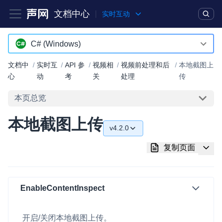
文档中心
实时互动
产品
解决方案
通用文档
Legacy 文档
C# (Windows)
Android
文档中
/
实时互
/
API 参
/
视频相
/
视频前处理和后
/
本地截图上
实时互动基础能力
心
动
考
关
处理
传
iOS
本页总览
对话式 AI 引擎
NEW
HOT
macOS
突破传统文字交互模式，与 AI 进行高拟真、自然流畅的实时语
本地截图上传
Web
音对话
v4.2.0
C++ (全平台)
实时互动
v4.2.0
HOT
复制页面
集成实时通信技术，实现更强的实时音视频互动功能、更大的可
HarmonyOS
扩展性和更优秀的互动效果
C# (Windows)
EnableContentInspect
实时消息
小程序
一整套低延时、高并发、可扩展、高可靠的实时消息及状态同步
解决方案
开启/关闭本地截图上传。
Electron