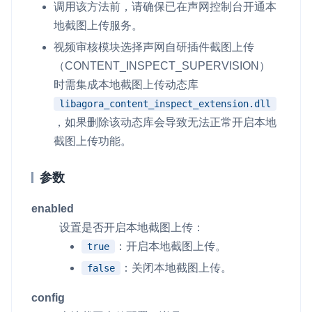
调用该方法前，请确保已在声网控制台开通本
地截图上传服务。
微呼叫
NEW
实现智能硬件和微信小程序之间的实时音视频互通
视频审核模块选择声网自研插件截图上传
（
CONTENT_INSPECT_SUPERVISION
）
Status Page
时需集成本地截图上传动态库
集中展示声网主要产品及服务的综合服务质量及可用性信息
libagora_content_inspect_extension.dll
，如果删除该动态库会导致无法正常开启本地
内容审核
截图上传功能。
对实时音频和视频画面进行风险识别，并联动回调和业务处置流
程
参数
云市场
一站式实时互动模块的选型、购买、账号打通
enabled
设置是否开启本地截图上传：
SDK 拓展插件
：开启本地截图上传。
true
拓展 SDK 能力，打造更具个性化的音视频互动效果
：关闭本地截图上传。
false
媒体服务
config
使用录制、推流、拉流等服务丰富互动体验