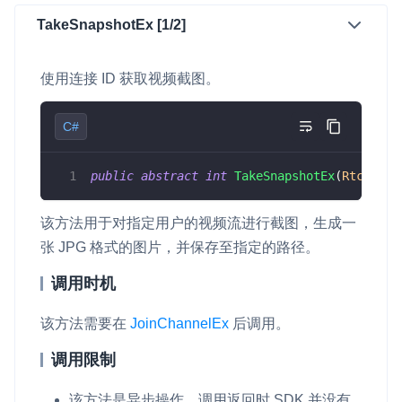
TakeSnapshotEx [1/2]
使用连接 ID 获取视频截图。
C#
public
abstract
int
TakeSnapshotEx
(
RtcConne
该方法用于对指定用户的视频流进行截图，生成一
张 JPG 格式的图片，并保存至指定的路径。
调用时机
该方法需要在
JoinChannelEx
后调用。
调用限制
该方法是异步操作，调用返回时 SDK 并没有