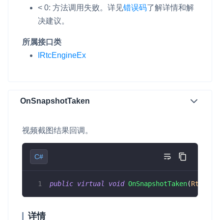
< 0: 方法调用失败。
详见
错误码
了解详情和解
决建议。
所属接口类
IRtcEngineEx
OnSnapshotTaken
视频截图结果回调。
C#
public
virtual
void
OnSnapshotTaken
(
RtcConn
详情