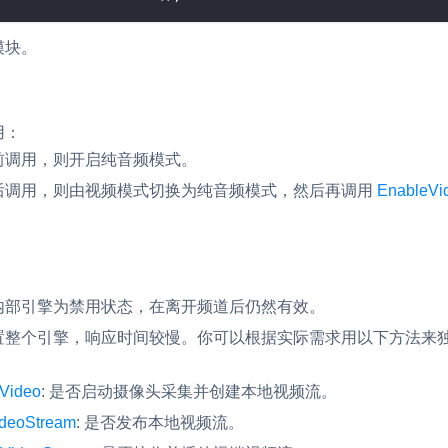
内容审核
模块。
对实时音频和视频画面进行风险识别，
联动回调和业务处置流程
云市场
用：
一站式实时互动模块的选型、购买、账
前调用，则开启纯音频模式。
打通
后调用，则由视频模式切换为纯音频模式，然后再调用
EnableVi
EW
HOT
SDK 拓展插件
，与 AI 进行高拟
拓展 SDK 能力，打造更具个性化的音
语音对话
互动效果
媒体服务
内部引擎为禁用状态，在离开频道后仍然有效。
实现更强的实时音视
使用录制、推流、拉流等服务丰富互动
可扩展性和更优秀的
置整个引擎，响应时间较慢。你可以根据实际需求用以下方法来
验
云端录制
本地服务端录制
Video
: 是否启动摄像头采集并创建本地视频流。
旁路推流
输入在线媒体流
ideoStream
: 是否发布本地视频流。
发、可扩展、高可靠
云端转码
RTMP 网关
步解决方案