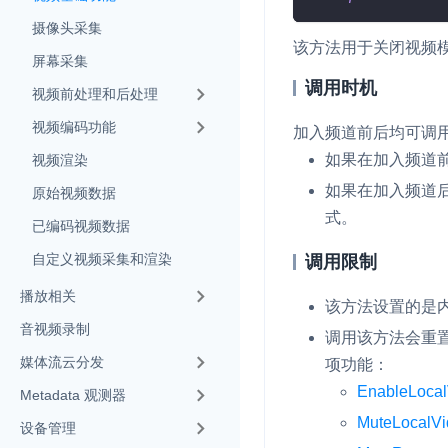
Electron
摄像头采集
该方法用于关闭视频
Unity
屏幕采集
调用时机
Flutter
视频前处理和后处理
视频编码功能
React Native
加入频道前后均可调
实时互动基础能力
如果在加入频道
视频渲染
Unreal (C++)
如果在加入频道
原始视频数据
对话式 AI 引擎
N
Unreal (Blueprint)
式。
突破传统文字交互模式
已编码视频数据
真、自然流畅的实时
React
自定义视频采集和渲染
调用限制
实时互动
HOT
播放相关
该方法设置的是
集成实时通信技术，
音视频录制
频互动功能、更大的
调用该方法会重
互动效果
媒体流云分发
项功能：
EnableLocal
Metadata 观测器
实时消息
MuteLocalV
一整套低延时、高并
设备管理
的实时消息及状态同