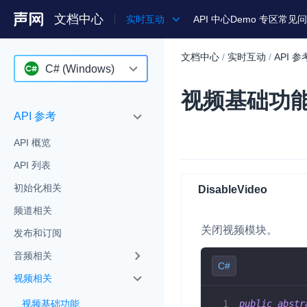
文档中心
实时互动
API 中心
Demo 专区
常见问
文档中心
/
实时互动
/
API 参
产品
C# (Windows)
视频基础功
解决方案
Android
API 参考
通用文档
iOS
API 概览
Legacy 文档
macOS
API 列表
Web
初始化相关
DisableVideo
C++ (全平台)
频道相关
关闭视频模块。
HarmonyOS
发布和订阅
音频相关
C# (Windows)
C#
视频相关
小程序
public
abstr
视频基础功能