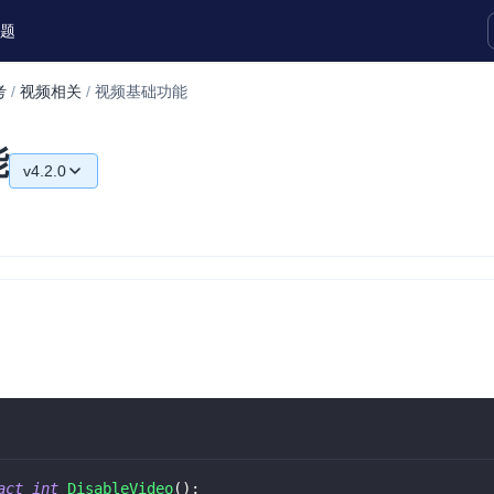
题
考
/
视频相关
/
视频基础功能
实时互动扩展能力
能
v4.2.0
实时转录翻译
快速实现实时的语音转写功能
v4.2.0
互动白板
快速实现多人实时互动白板协作
微呼叫
NEW
实现智能硬件和微信小程序之间的实时
视频互通
Status Page
集中展示声网主要产品及服务的综合服
质量及可用性信息
act
int
DisableVideo
(
)
;