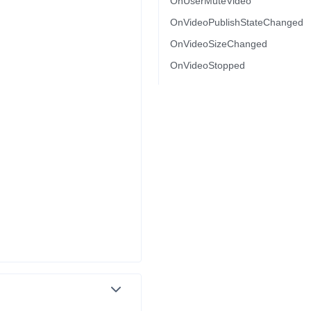
OnUserMuteVideo
OnVideoPublishStateChanged
流
OnVideoSizeChanged
OnVideoStopped
低代码应用平台
灵动会议
NEW
低代码集成、灵活定制、超低延时的音视
口
频会议