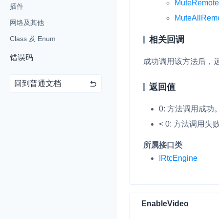
MuteRemote
插件
MuteAllRem
即时通讯 IM
NEW
网络及其他
一整套高可靠、低时
相关回调
Class 及 Enum
全球化的即时聊天云
错误码
成功调用该方法后，
融合 CDN 直播
对接国内外多家 CD
回到普通文档
返回值
体播放体验最佳的 C
0: 方法调用成功
媒体流加速
为智能硬件提供优质
< 0: 方法调用失
人与人、人与物、物
所属接口类
IRtcEngine
EnableVideo