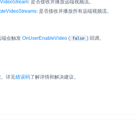
VideoStream
: 是否接收并播放远端视频流。
RTC 服务端 SDK
oteVideoStreams
: 是否接收并播放所有远端视频流。
与 RTC 客户端 SDK 互通，实现收发
延、高并发、安全、
服务。
PPT 转码服务
远端会触发
OnUserEnableVideo
(
) 回调。
false
快速高效的文档转换解决方案
N 供应商，提供一个整
水晶球
DN 直播方案
全周期通话质量检测、回溯和分析方案
。
控制台
的媒体流传输，实现
败。
详见
错误码
了解详情和解决建议。
与物的实时互动连接
开通和管理声网各项产品服务的统一入