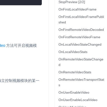
StopPreview [2/2]
OnFirstLocalVideoFrame
并
OnFirstLocalVideoFramePubli
shed
OnFirstRemoteVideoDecoded
号
OnFirstRemoteVideoFrame
OnLocalVideoStateChanged
deo
方法可开启视频模
OnLocalVideoStats
视频
OnRemoteVideoStateChange
d
OnRemoteVideoStats
体
OnRemoteVideoTransportStat
独立控制视频模块的某一
s
OnUserEnableVideo
OnUserEnableLocalVideo