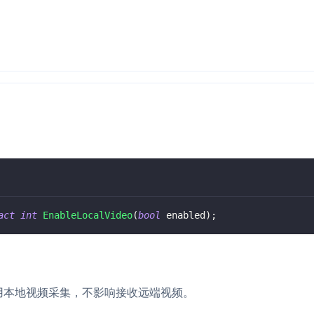
act
int
EnableLocalVideo
(
bool
 enabled
)
;
用本地视频采集，不影响接收远端视频。