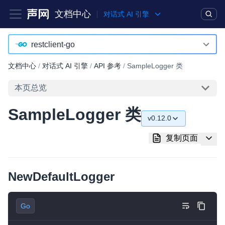
文档中心
对话式 AI 引擎
产品
解决方案
通用文档
Legacy 文档
restclient-go
agent-go
文档中心
/
对话式 AI 引擎
/
API 参考
/
SampleLogger 类
实时互动基础能力
agent-python
本页总览
对话式 AI 引擎
NEW
HOT
agent-typescript
SampleLogger 类
突破传统文字交互模式，与 AI 进行高拟真、自然流畅的实时语
v0.12.0
Android
音对话
v0.12.0
复制页面
iOS
实时互动
HOT
v0.10.0
集成实时通信技术，实现更强的实时音视频互动功能、更大的可
Web
扩展性和更优秀的互动效果
NewDefaultLogger
v0.7.0
restclient-go
实时消息
restclient-java
Go
一整套低延时、高并发、可扩展、高可靠的实时消息及状态同步
解决方案