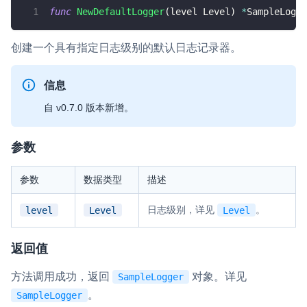
func
NewDefaultLogger
(
level Level
)
*
SampleLogge
即时通讯 IM
NEW
一整套高可靠、低时延、高并发、安全、全球化的即时聊天云服
创建一个具有指定日志级别的默认日志记录器。
务。
融合 CDN 直播
信息
对接国内外多家 CDN 供应商，提供一个整体播放体验最佳的
自 v0.7.0 版本新增。
CDN 直播方案
媒体流加速
参数
为智能硬件提供优质的媒体流传输，实现人与人、人与物、物与
物的实时互动连接
参数
数据类型
描述
实时互动扩展能力
日志级别，详见
。
level
Level
Level
实时转录翻译
返回值
快速实现实时的语音转写功能
方法调用成功，返回
对象。详见
SampleLogger
互动白板
。
SampleLogger
快速实现多人实时互动白板协作