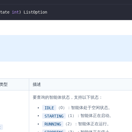
RTC 服务端 SDK
tate 
int
)
 ListOption
与 RTC 客户端 SDK 互通，实现收发
延、高并发、安全、
服务。
PPT 转码服务
快速高效的文档转换解决方案
N 供应商，提供一个整
水晶球
DN 直播方案
全周期通话质量检测、回溯和分析方案
控制台
的媒体流传输，实现
与物的实时互动连接
开通和管理声网各项产品服务的统一入
类型
描述
要查询的智能体状态，支持以下状态：
（0）：智能体处于空闲状态。
IDLE
（1）：智能体正在启动。
STARTING
（2）：智能体正在运行。
RUNNING
t
（3）：智能体正在停止。