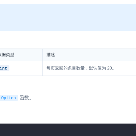
内容审核
对实时音频和视频画面进行风险识别，
联动回调和业务处置流程
云市场
一站式实时互动模块的选型、购买、账
打通
数据类型
描述
EW
HOT
SDK 拓展插件
每页返回的条目数量，默认值为 20。
，与 AI 进行高拟
int
拓展 SDK 能力，打造更具个性化的音
语音对话
互动效果
媒体服务
实现更强的实时音视
函数。
tOption
使用录制、推流、拉流等服务丰富互动
可扩展性和更优秀的
验
云端录制
本地服务端录制
旁路推流
输入在线媒体流
发、可扩展、高可靠
云端转码
RTMP 网关
步解决方案