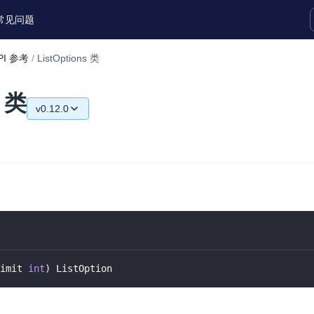
常见问题
PI 参考
/
ListOptions 类
实时互动扩展能力
s 类
v0.12.0
实时转录翻译
快速实现实时的语音转写功能
v0.12.0
互动白板
v0.10.0
快速实现多人实时互动白板协作
v0.7.0
微呼叫
NEW
实现智能硬件和微信小程序之间的实时
视频互通
imit 
int
)
 ListOption
Status Page
集中展示声网主要产品及服务的综合服
。
质量及可用性信息