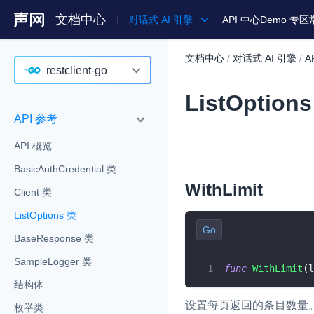
文档中心
对话式 AI 引擎
API 中心
Demo 专区
文档中心
/
对话式 AI 引擎
/
A
产品
restclient-go
ListOption
解决方案
agent-go
API 参考
通用文档
agent-python
API 概览
Legacy 文档
agent-typescript
BasicAuthCredential 类
Android
WithLimit
Client 类
iOS
ListOptions 类
Go
Web
BaseResponse 类
SampleLogger 类
restclient-go
func
WithLimit
(
l
结构体
restclient-java
设置每页返回的条目数量
枚举类