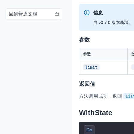
信息
回到普通文档
自 v0.7.0 版本新增。
参数
实时互动基础能力
参数
对话式 AI 引擎
N
突破传统文字交互模式
limit
真、自然流畅的实时
返回值
实时互动
HOT
集成实时通信技术，
方法调用成功，返回
Lis
频互动功能、更大的
互动效果
WithState
实时消息
一整套低延时、高并
Go
的实时消息及状态同