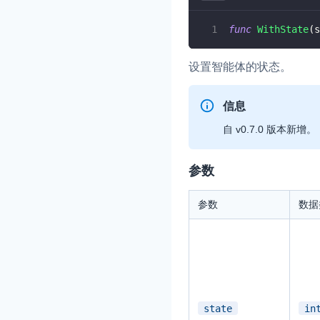
func
WithState
(
s
即时通讯 IM
NEW
一整套高可靠、低时
全球化的即时聊天云
设置智能体的状态。
融合 CDN 直播
信息
对接国内外多家 CD
体播放体验最佳的 C
自 v0.7.0 版本新增。
媒体流加速
参数
为智能硬件提供优质
人与人、人与物、物
参数
数据
state
in