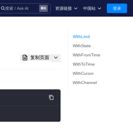
资源链接
中国站
登录
搜索 / Ask AI
⌘
K
术语库
中国站-简体中文
安全
International-English
WithLimit
WithState
控制台
WithFromTime
复制页面
技术支持
WithToTime
WithCursor
WithChannel
音
务