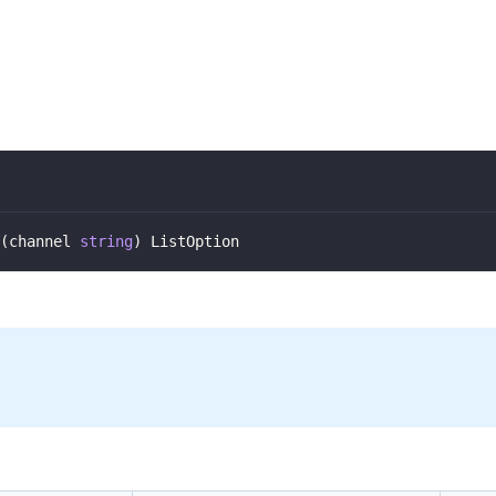
(
channel 
string
)
 ListOption