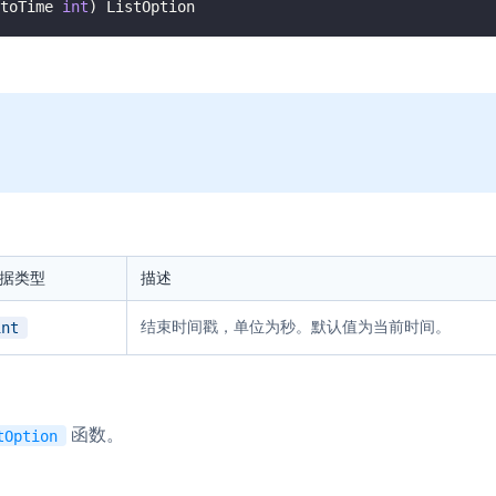
toTime 
int
)
 ListOption
据类型
描述
结束时间戳，单位为秒。默认值为当前时间。
int
函数。
tOption