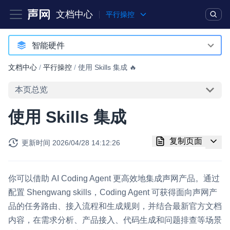
文档中心
平行操控
产品
解决方案
通用文档
Legacy 文档
智能硬件
智能硬件
文档中心
/
平行操控
/
使用 Skills 集成 🔥
实时互动基础能力
本页总览
对话式 AI 引擎
NEW
HOT
使用 Skills 集成
突破传统文字交互模式，与 AI 进行高拟真、自然流畅的实时语
音对话
复制页面
更新时间
2026/04/28 14:12:26
实时互动
HOT
集成实时通信技术，实现更强的实时音视频互动功能、更大的可
扩展性和更优秀的互动效果
你可以借助 AI Coding Agent 更高效地集成声网产品。通过
配置 Shengwang skills，Coding Agent 可获得面向声网产
实时消息
品的任务路由、接入流程和生成规则，并结合最新官方文档
一整套低延时、高并发、可扩展、高可靠的实时消息及状态同步
内容，在需求分析、产品接入、代码生成和问题排查等场景
解决方案