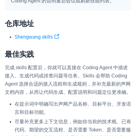
Coding Agent 的说明重启会话或刷新技能列表。
微呼叫
NEW
实现智能硬件和微信小程序之间的实时音视频互通
仓库地址
Status Page
Shengwang skills
集中展示声网主要产品及服务的综合服务质量及可用性信息
最佳实践
内容审核
对实时音频和视频画面进行风险识别，并联动回调和业务处置流
完成 skills 配置后，你就可以直接在 Coding Agent 中描述
程
接入、生成代码或排查问题等任务。Skills 会帮助 Coding
云市场
Agent 选择合适的接入流程和生成规则，并补充最新的声网
一站式实时互动模块的选型、购买、账号打通
文档内容，从而让代码生成、配置说明和问题定位更准确。
在提示词中明确写出声网产品名称、目标平台、开发语
SDK 拓展插件
言和目标功能。
拓展 SDK 能力，打造更具个性化的音视频互动效果
尽量补充更多上下文信息，例如你当前的技术栈、已有
媒体服务
代码、期望的交互流程、是否需要 Token、是否需要服
使用录制、推流、拉流等服务丰富互动体验