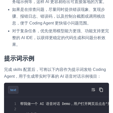
务端示例等，这样 AI 更容易给出可直接落地的方案。
云端录制
本地服务端录制
旁路推流
如果是在排查问题，尽量同时提供错误现象、复现步
输入在线媒体流
云端转码
RTMP 网关
骤、报错日志、错误码，以及控制台截图或调用栈信
息，便于 Coding Agent 更快缩小问题范围。
RTC 服务端 SDK
与 RTC 客户端 SDK 互通，实现收发流
对于复杂任务，优先使用模型能力更强、功能支持更完
整的 AI IDE，以获得更稳定的代码生成和问题分析效
PPT 转码服务
果。
快速高效的文档转换解决方案
提示词示例
水晶球
全周期通话质量检测、回溯和分析方案
完成 skills 配置后，可将以下内容作为提示词发给 Coding
Agent，用于生成带实时字幕的 AI 语音对话示例项目：
控制台
开通和管理声网各项产品服务的统一入口
text
低代码应用平台
帮我做一个 AI 语音对话 Demo，用户打开网页后点击"
灵动会议
NEW
低代码集成、灵活定制、超低延时的音视频会议