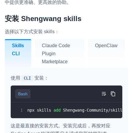
中提供更准确、更高效的协助。
即时通讯 IM
NEW
一整套高可靠、低时延、高并发、安全、全球化的即时聊天云服
安装 Shengwang skills
务。
选择以下方式安装 skills：
融合 CDN 直播
对接国内外多家 CDN 供应商，提供一个整体播放体验最佳的
Skills
Claude Code
OpenClaw
CDN 直播方案
CLI
Plugin
Marketplace
媒体流加速
为智能硬件提供优质的媒体流传输，实现人与人、人与物、物与
物的实时互动连接
使用
安装：
CLI
实时互动扩展能力
Bash
实时转录翻译
npx skills 
add
 Shengwang-Community/skills
快速实现实时的语音转写功能
互动白板
这是最直接的安装方式。安装完成后，再按对应
快速实现多人实时互动白板协作