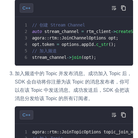
C++
// 创建 Stream Channel
auto
 stream_channel 
=
 rtm_client
->
createStr
agora
::
rtm
::
JoinChannelOptions opt
;
opt
.
token 
=
 options
.
appId
.
c_str
(
)
;
// 加入频道
stream_channel
->
join
(
opt
)
;
加入频道中的 Topic 并发布消息。成功加入 Topic 后，
SDK 会自动将你注册为该 Topic 的消息发布者，你可
以在该 Topic 中发送消息。成功发送后，SDK 会把该
消息分发给该 Topic 的所有订阅者。
C++
agora
::
rtm
::
JoinTopicOptions topic_join_opt