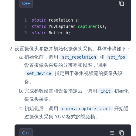
C++
云端录制
本地服务端录制
旁路推流
输入在线媒体流
云端转码
RTMP 网关
static
 resolution s
;
static
 YuvCapturer 
capturer
(
s
)
;
RTC 服务端 SDK
static
 Buffer b
;
与 RTC 客户端 SDK 互通，实现收发流
设置摄像头参数并初始化摄像头采集。具体步骤如下：
PPT 转码服务
初始化前，调用
和
set_resolution
set_fps
快速高效的文档转换解决方案
设置摄像头采集的分辨率和帧率，调用
水晶球
指定用于采集视频流的摄像头设
set_device
全周期通话质量检测、回溯和分析方案
备。
完成参数设置和设备指定后，调用
初始化
init
控制台
摄像头采集。
开通和管理声网各项产品服务的统一入口
初始化后，调用
开始通
camera_capture_start
低代码应用平台
过摄像头采集 YUV 格式的视频帧。
灵动会议
NEW
C++
低代码集成、灵活定制、超低延时的音视频会议