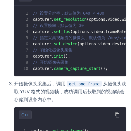
// 设置分辨率，默认值为 640 × 480
capturer
.
set_resolution
(
options
.
video
.
widt
// 设置帧率，默认值为 30
capturer
.
set_fps
(
options
.
video
.
frameRate
)
;
// 指定采集视频流的摄像头，默认值为 /dev/video
capturer
.
set_device
(
options
.
video
.
device_n
// 初始化摄像头采集
capturer
.
init
(
)
;
// 开始摄像头采集
capturer
.
camera_capture_start
(
)
;
开始摄像头采集后，调用
从摄像头获
get_one_frame
取 YUV 格式的视频帧，成功调用后获取到的视频帧会
存储到设备内存中。
C++
capturer
.
get_one_frame
(
)
;