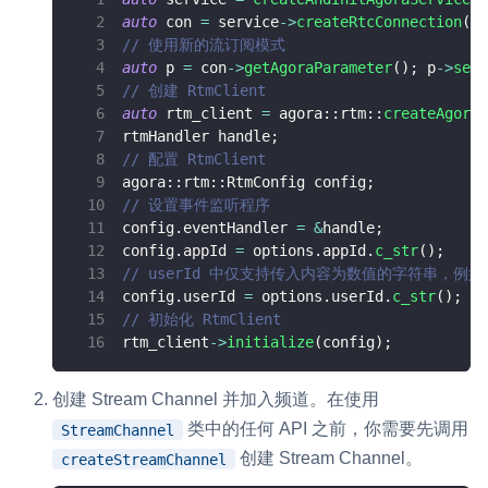
auto
 con 
=
 service
->
createRtcConnection
(
ag
// 使用新的流订阅模式
auto
 p 
=
 con
->
getAgoraParameter
(
)
;
 p
->
setB
// 创建 RtmClient
auto
 rtm_client 
=
 agora
::
rtm
::
createAgoraR
rtmHandler handle
;
// 配置 RtmClient
agora
::
rtm
::
RtmConfig config
;
// 设置事件监听程序
config
.
eventHandler 
=
&
handle
;
config
.
appId 
=
 options
.
appId
.
c_str
(
)
;
// userId 中仅支持传入内容为数值的字符串，例如 "
config
.
userId 
=
 options
.
userId
.
c_str
(
)
;
// 初始化 RtmClient
rtm_client
->
initialize
(
config
)
;
创建 Stream Channel 并加入频道。在使用
类中的任何 API 之前，你需要先调用
StreamChannel
创建 Stream Channel。
createStreamChannel