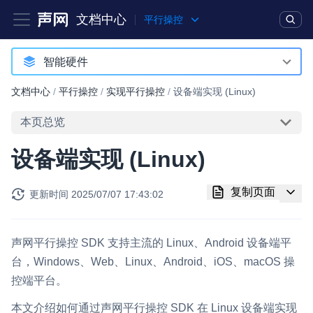
文档中心
平行操控
产品
解决方案
通用文档
Legacy 文档
智能硬件
智能硬件
文档中心
/
平行操控
/
实现平行操控
/
设备端实现 (Linux)
实时互动基础能力
本页总览
对话式 AI 引擎
NEW
HOT
设备端实现 (Linux)
突破传统文字交互模式，与 AI 进行高拟真、自然流畅的实时语
音对话
复制页面
更新时间
2025/07/07 17:43:02
实时互动
HOT
集成实时通信技术，实现更强的实时音视频互动功能、更大的可
扩展性和更优秀的互动效果
声网平行操控 SDK 支持主流的 Linux、Android 设备端平
台，Windows、Web、Linux、Android、iOS、macOS 操
实时消息
控端平台。
一整套低延时、高并发、可扩展、高可靠的实时消息及状态同步
解决方案
本文介绍如何通过声网平行操控 SDK 在 Linux 设备端实现