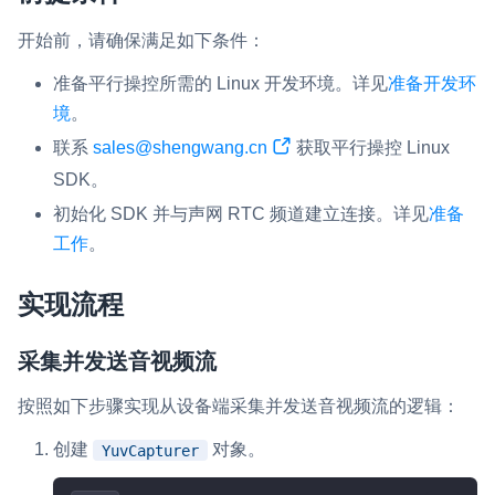
开始前，请确保满足如下条件：
微呼叫
NEW
实现智能硬件和微信小程序之间的实时音视频互通
准备平行操控所需的 Linux 开发环境。详见
准备开发环
境
。
Status Page
联系
sales@shengwang.cn
获取平行操控 Linux
集中展示声网主要产品及服务的综合服务质量及可用性信息
SDK。
内容审核
初始化 SDK 并与声网 RTC 频道建立连接。详见
准备
对实时音频和视频画面进行风险识别，并联动回调和业务处置流
工作
。
程
实现流程
云市场
一站式实时互动模块的选型、购买、账号打通
采集并发送音视频流
SDK 拓展插件
按照如下步骤实现从设备端采集并发送音视频流的逻辑：
拓展 SDK 能力，打造更具个性化的音视频互动效果
创建
对象。
YuvCapturer
媒体服务
使用录制、推流、拉流等服务丰富互动体验