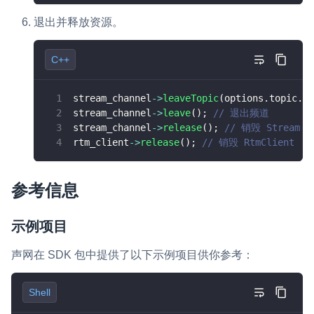
退出并释放资源。
C++
stream_channel
->
leaveTopic
(
options
.
topic
.
c_
stream_channel
->
leave
(
)
;
// 退出频道
stream_channel
->
release
(
)
;
// 销毁 Stream C
rtm_client
->
release
(
)
;
// 销毁 RtmClient
参考信息
示例项目
声网在 SDK 包中提供了以下示例项目供你参考：
Shell