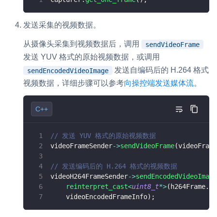
发送采集的视频数据。
从摄像头采集到视频数据后，调用
sendVideoFrame
发送 YUV 格式的原始视频数据，或调用
发送自编码后的 H.264 格式
sendEncodedVideoImage
视频数据，详细步骤可以参考
向操控端发送媒体流
。
C++
// 发送 YUV 格式的原始视频数据
videoFrameSender
->
sendVideoFrame
(
videoFrame
// 发送编码后的 H.264 格式的视频数据
videoH264FrameSender
->
sendEncodedVideoImage
reinterpret_cast
<
uint8_t
*
>
(
h264Frame
.
ge
    videoEncodedFrameInfo
)
;