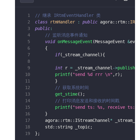
// 继承 IRtmEventHandler 类
class
rtmHandler
:
public
 agora
::
rtm
::
IRtm
public
:
// 监听消息事件通知
void
onMessageEvent
(
MessageEvent 
&
even
{
if
(
_stream_channel
)
{
int
 r 
=
 _stream_channel
->
publishTo
printf
(
"send %d rrr \n"
,
r
)
;
}
// 获取系统时间
get_stime
(
)
;
// 打印消息发送和接收的时间戳
printf
(
"send ts: %s, receive ts: %
}
    agora
::
rtm
::
IStreamChannel
*
 _stream_ch
    std
::
string _topic
;
}
;