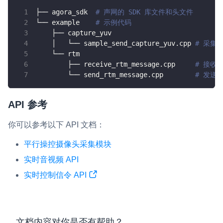
├── agora_sdk  
# 声网的 SDK 库文件和头文件
└── example    
# 示例代码
    ├── capture_yuv
    │   └── sample_send_capture_yuv.cpp 
# 采集
    └── rtm
        ├── receive_rtm_message.cpp     
# 接收
        └── send_rtm_message.cpp        
# 发送
API 参考
你可以参考以下 API 文档：
平行操控摄像头采集模块
实时音视频 API
实时控制信令 API
文档内容对你是否有帮助？