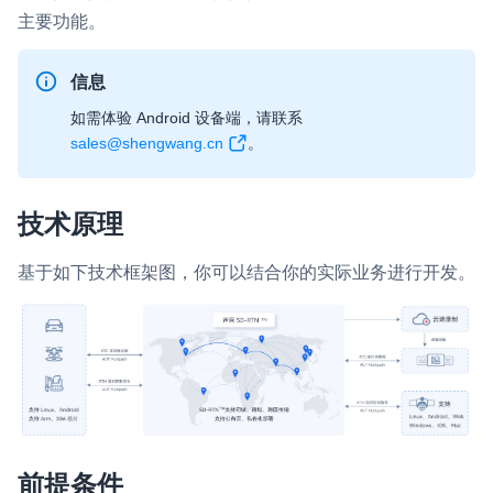
主要功能。
即时通讯 IM
NEW
一整套高可靠、低时延、高并发、安全、全球化的即时聊天云服
信息
务。
如需体验 Android 设备端，请联系
融合 CDN 直播
sales@shengwang.cn
。
对接国内外多家 CDN 供应商，提供一个整体播放体验最佳的
CDN 直播方案
技术原理
媒体流加速
为智能硬件提供优质的媒体流传输，实现人与人、人与物、物与
基于如下技术框架图，你可以结合你的实际业务进行开发。
物的实时互动连接
实时互动扩展能力
实时转录翻译
快速实现实时的语音转写功能
互动白板
前提条件
快速实现多人实时互动白板协作