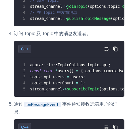
// 加入 Topic
stream_channel
->
joinTopic
(
options
.
topic
.
c_s
// 在 Topic 中发布消息
stream_channel
->
publishTopicMessage
(
options
订阅 Topic 及 Topic 中的消息发送者。
C++
agora
::
rtm
::
TopicOptions topic_opt
;
const
char
*
users
[
]
=
{
 options
.
remoteUserI
topic_opt
.
users 
=
 users
;
topic_opt
.
userCount 
=
1
;
stream_channel
->
subscribeTopic
(
options
.
topi
通过
事件通知接收远端用户的消
onMessageEvent
息。
C++