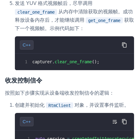
发送 YUV 格式视频帧后，尽早调用
从内存中清除获取的视频帧。成功
clear_one_frame
释放设备内存后，才能继续调用
获取
get_one_frame
下一个视频帧。示例代码如下：
C++
capturer
.
clear_one_frame
(
)
;
收发控制信令
按照如下步骤实现从设备端收发控制信令的逻辑：
创建并初始化
对象，并设置事件监听。
RtmClient
C++
auto
 service 
=
createAndInitAgoraService
(
f