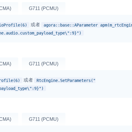
PCMA)
G711 (PCMU)
或者
ioProfile(6)
agora::base::AParameter apm(m_rtcEngi
he.audio.custom_payload_type\":9}")
PCMA)
G711 (PCMU)
或者
rofile(6)
RtcEngine.SetParameters("
payload_type\":9}")
PCMA)
G711 (PCMU)