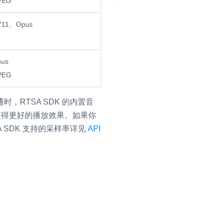
PEG
11、Opus
并
us
号
PEG
，RTSA SDK 的内置音
以获得更好的播放效果。如果你
视频
SDK 支持的采样率详见
API
体