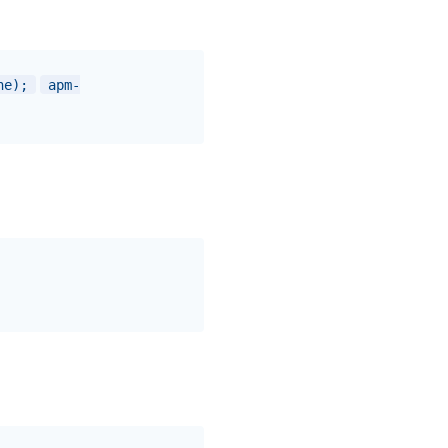
ne);
apm-