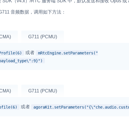
框架 SDK（v4.x）/RTC 服务端 SDK 中，默认发送和接收 Opus 
 G711 音频数据，调用如下方法：
PCMA)
G711 (PCMU)
或者
Profile(6)
mRtcEngine.setParameters("
payload_type\":9}")
PCMA)
G711 (PCMU)
或者
ofile(6)
agoraKit.setParameters("{\"che.audio.cust