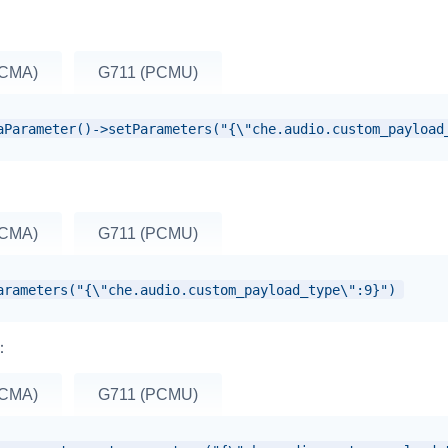
PCMA)
G711 (PCMU)
aParameter()->setParameters("{\"che.audio.custom_payload
PCMA)
G711 (PCMU)
arameters("{\"che.audio.custom_payload_type\":9}")
：
PCMA)
G711 (PCMU)