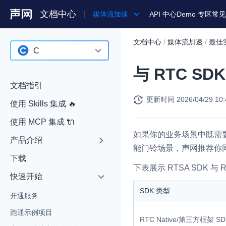
文档中心
媒体流加速
API 中心
Demo 专区
常见
文档中心
/
媒体流加速
/
最佳
产品
C
与 RTC S
解决方案
C
文档指引
通用文档
更新时间
2026/04/29 10:
使用 Skills 集成 🔥
Legacy 文档
使用 MCP 集成 🔌
如果你的业务场景中既需
产品介绍
能门铃场景，声网推荐你
下载
下表展示 RTSA SDK 与
快速开始
SDK 类型
开通服务
跑通示例项目
RTC Native/第三方框架 S