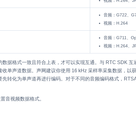
视频：H.264、J
内容审核
音频：G722、G7
对实时音频和视频画面进行风险识别，
视频：H.264
联动回调和业务处置流程
云市场
音频：G711、Op
一站式实时互动模块的选型、购买、账
视频：H.264、J
打通
EW
HOT
据格式一致且符合上表，才可以实现互通。与 RTC SDK 互通时
SDK 拓展插件
，与 AI 进行高拟
收单声道数据。声网建议你使用 16 kHz 采样率采集数据，
拓展 SDK 能力，打造更具个性化的音
语音对话
先转化为单声道再进行编码。对于不同的音频编码格式，RTSA 
互动效果
媒体服务
实现更强的实时音视
中设置音视频数据格式。
使用录制、推流、拉流等服务丰富互动
可扩展性和更优秀的
验
云端录制
本地服务端录制
旁路推流
输入在线媒体流
发、可扩展、高可靠
云端转码
RTMP 网关
步解决方案