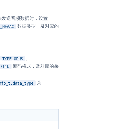
流
法发送音频数据时，设置
数据类型，及对应的
_HEAAC
低代码应用平台
、
_TYPE_OPUS
灵动会议
NEW
编码格式，及对应的采
711U
低代码集成、灵活定制、超低延时的音视
口
频会议
为
nfo_t.data_type