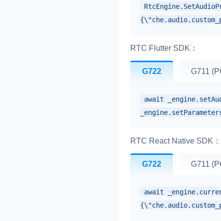
RtcEngine.SetAudioP
{\"che.audio.custom_
RTC Flutter SDK：
G722
G711 (
await _engine.setAu
_engine.setParameter
RTC React Native SDK：
G722
G711 (
await _engine.curre
{\"che.audio.custom_