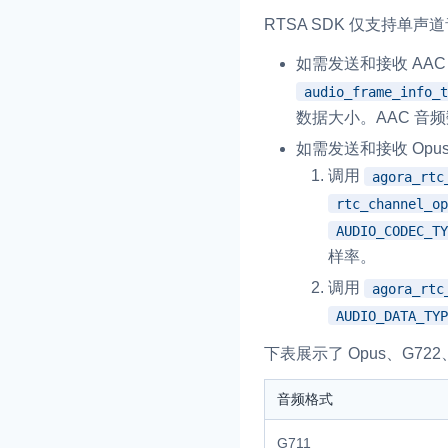
RTSA SDK 仅支持单声
即时通讯 IM
NEW
如需发送和接收 AA
一整套高可靠、低时
全球化的即时聊天云
audio_frame_info_t
数据大小。AAC 音
融合 CDN 直播
如需发送和接收 Opu
对接国内外多家 CD
调用
agora_rtc
体播放体验最佳的 C
rtc_channel_op
媒体流加速
AUDIO_CODEC_TY
为智能硬件提供优质
样率。
人与人、人与物、物
调用
agora_rtc
AUDIO_DATA_TYP
下表展示了 Opus、G7
音频格式
G711