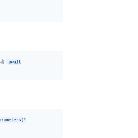
者
await
arameters("