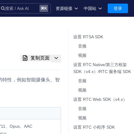
资源链接
中国站
登录
搜索 / Ask AI
⌘
K
术语库
中国站-简体中文
安全
International-English
设置 RTSA SDK​
音频​
控制台
视频​
复制页面
技术支持
设置 RTC Native/第三方框架
SDK（v4.x）/RTC 服务端 SDK​
的特性，例如智能摄像头、智
音频​
视频​
音
设置 RTC Web SDK（v4.x）​
音频​
视频​
务
11、Opus、AAC
设置 RTC 小程序 SDK​