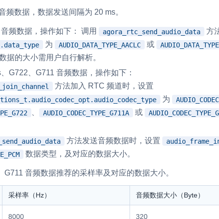
道音频数据，数据发送间隔为 20 ms。
RTC 服务端 SDK
与 RTC 客户端 SDK 互通，实现收发
C 音频数据，操作如下： 调用
方
agora_rtc_send_audio_data
延、高并发、安全、
服务。
为
或
.data_type
AUDIO_DATA_TYPE_AACLC
AUDIO_DATA_TYPE
PPT 转码服务
频数据的大小需用户自行解析。
快速高效的文档转换解决方案
s、G722、G711 音频数据，操作如下：
N 供应商，提供一个整
水晶球
方法加入 RTC 频道时，设置
_join_channel
DN 直播方案
全周期通话质量检测、回溯和分析方案
为
tions_t.audio_codec_opt.audio_codec_type
AUDIO_CODEC
、
或
PE_G722
AUDIO_CODEC_TYPE_G711A
AUDIO_CODEC_TYPE_G
控制台
的媒体流传输，实现
与物的实时互动连接
开通和管理声网各项产品服务的统一入
方法发送音频数据时，设置
_send_audio_data
audio_frame_i
数据类型，及对应的数据大小。
E_PCM
22、G711 音频数据推荐的采样率及对应的数据大小。
采样率（Hz）
音频数据大小（Byte）
8000
320