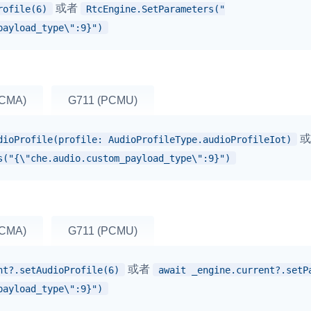
或者
rofile(6)
RtcEngine.SetParameters("
payload_type\":9}")
PCMA)
G711 (PCMU)
或
dioProfile(profile: AudioProfileType.audioProfileIot)
s("{\"che.audio.custom_payload_type\":9}")
PCMA)
G711 (PCMU)
或者
nt?.setAudioProfile(6)
await _engine.current?.setP
payload_type\":9}")