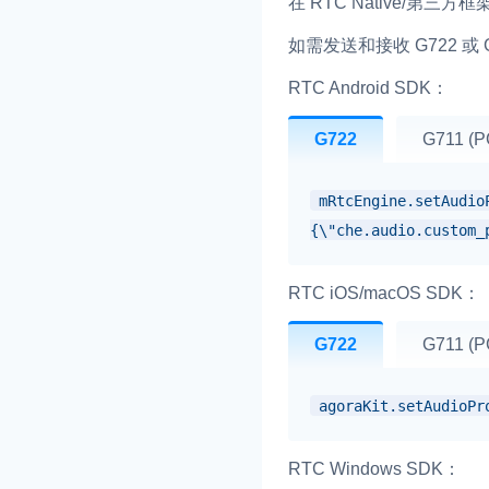
在 RTC Native/第三方
如需发送和接收 G722 或
RTC Android SDK：
G722
G711 (
mRtcEngine.setAudio
{\"che.audio.custom_
RTC iOS/macOS SDK：
G722
G711 (
agoraKit.setAudioPr
RTC Windows SDK：