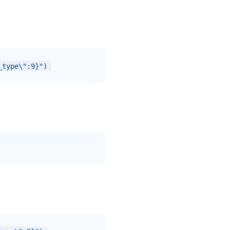
_type\":9}")