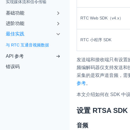
实现媒体流和信令传输
基础功能
RTC Web SDK（v4.x）
进阶功能
最佳实践
实时互动基础能力
RTC 小程序 SDK
与 RTC 互通音视频数据
API 参考
对话式 AI 引擎
N
发送端和接收端只有设置的数
突破传统文字交互模式
错误码
频编解码器仅支持发送和接
真、自然流畅的实时
采集的是双声道音频，需要
参考
。
实时互动
HOT
集成实时通信技术，
本文介绍如何在 SDK 
频互动功能、更大的
互动效果
设置 RTSA SDK
实时消息
一整套低延时、高并
音频
的实时消息及状态同