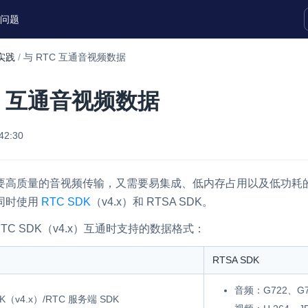
问题
实践
/
与 RTC 互通音视频数据
实时互动扩展能力
DK 互通音视频数据
实时转录翻译
快速实现实时的语音转写功能
42:30
互动白板
快速实现多人实时互动白板协作
要高质量的音视频传输，又需要易集成、低内存占用以及低功耗
同时使用
RTC SDK
（v4.x）和 RTSA SDK。
微呼叫
NEW
实现智能硬件和微信小程序之间的实时
 RTC SDK（v4.x）互通时支持的数据格式：
视频互通
RTSA SDK
Status Page
集中展示声网主要产品及服务的综合服
音频：G722、G7
DK（v4.x）/RTC 服务端 SDK
质量及可用性信息