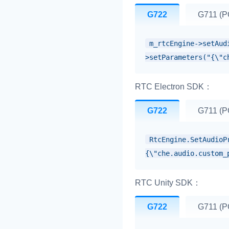
G722
G711 (
m_rtcEngine->setAud
>setParameters("{\"c
RTC Electron SDK：
G722
G711 (
RtcEngine.SetAudioP
{\"che.audio.custom_
RTC Unity SDK：
G722
G711 (