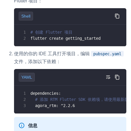
Flutter 项目：
微呼叫
NEW
Shell
实现智能硬件和微信小程序之间的实时音视频互通
Status Page
# 创建 Flutter 项目
flutter create getting_started
集中展示声网主要产品及服务的综合服务质量及可用性信息
内容审核
使用的你的 IDE 工具打开项目，编辑
pubspec.yaml
对实时音频和视频画面进行风险识别，并联动回调和业务处置流
文件，添加以下依赖：
程
YAML
云市场
一站式实时互动模块的选型、购买、账号打通
dependencies
:
# 添加 RTM Flutter SDK 依赖项，请使用最新版本
SDK 拓展插件
agora_rtm
:
 ^2.2.6
拓展 SDK 能力，打造更具个性化的音视频互动效果
媒体服务
信息
使用录制、推流、拉流等服务丰富互动体验