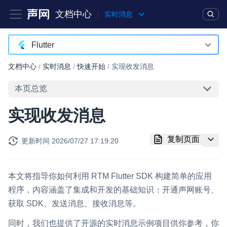
文档中心
实时消息
产品
解决方案
通用文档
Legacy 文档
Flutter
JavaScript
文档中心
/
实时消息
/
快速开始
/
实现收发消息
实时互动基础能力
Java
本页总览
对话式 AI 引擎
NEW
HOT
Objective-C
实现收发消息
突破传统文字交互模式，与 AI 进行高拟真、自然流畅的实时语
Swift
音对话
复制页面
更新时间
2026/07/27 17:19:20
C++
实时互动
HOT
集成实时通信技术，实现更强的实时音视频互动功能、更大的可
HarmonyOS
扩展性和更优秀的互动效果
本文将指导你如何利用 RTM Flutter SDK 构建简单的应用
Unity
程序，内容涵盖了集成和开发的基础知识：开通声网账号、
实时消息
获取 SDK、发送消息、接收消息等。
Flutter
一整套低延时、高并发、可扩展、高可靠的实时消息及状态同步
解决方案
同时，我们也提供了开源的实时消息示例项目供你参考，你