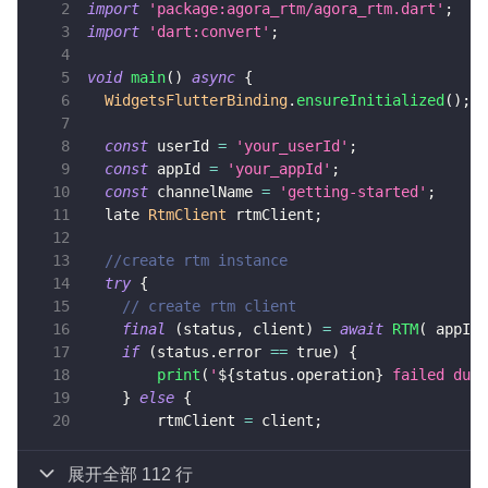
import
'package:agora_rtm/agora_rtm.dart'
;
import
'dart:convert'
;
void
main
(
)
async
{
WidgetsFlutterBinding
.
ensureInitialized
(
)
;
const
 userId 
=
'your_userId'
;
const
 appId 
=
'your_appId'
;
const
 channelName 
=
'getting-started'
;
  late 
RtmClient
 rtmClient
;
//create rtm instance
try
{
// create rtm client
final
(
status
,
 client
)
=
await
RTM
(
 appId
,
if
(
status
.
error 
==
true
)
{
print
(
'
${
status
.
operation
}
 failed due 
}
else
{
        rtmClient 
=
 client
;
展开全部 112 行