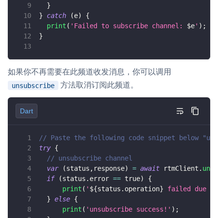
}
}
catch
(
e
)
{
print
(
'Failed to subscribe channel: 
$
e
'
)
;
}
如果你不再需要在此频道收发消息，你可以调用
方法取消订阅此频道。
unsubscribe
Dart
// Paste the following code snippet below "uns
try
{
// unsubscribe channel
var
(
status
,
response
)
=
await
 rtmClient
.
unsu
if
(
status
.
error 
==
true
)
{
print
(
'
${
status
.
operation
}
 failed due to
}
else
{
print
(
'unsubscribe success!'
)
;