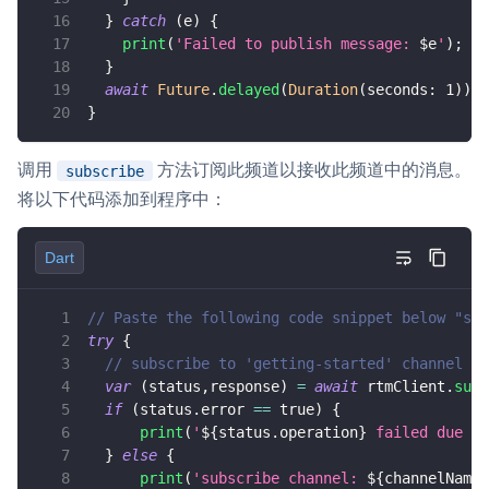
}
catch
(
e
)
{
print
(
'Failed to publish message: 
$
e
'
)
;
}
await
Future
.
delayed
(
Duration
(
seconds
:
1
)
)
;
}
调用
方法订阅此频道以接收此频道中的消息。
subscribe
将以下代码添加到程序中：
Dart
// Paste the following code snippet below "sub
try
{
// subscribe to 'getting-started' channel
var
(
status
,
response
)
=
await
 rtmClient
.
subs
if
(
status
.
error 
==
true
)
{
print
(
'
${
status
.
operation
}
 failed due to
}
else
{
print
(
'subscribe channel: 
${
channelName
}