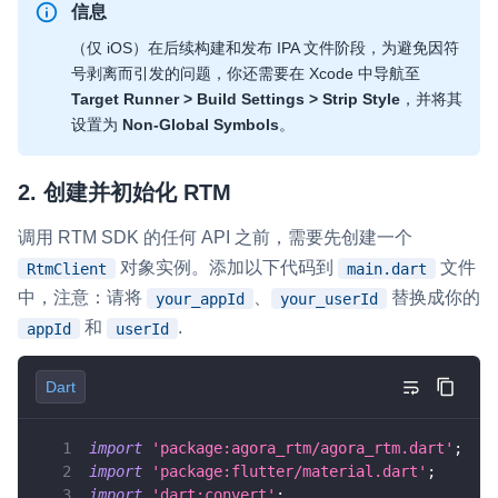
信息
（仅 iOS）在后续构建和发布 IPA 文件阶段，为避免因符
号剥离而引发的问题，你还需要在 Xcode 中导航至
Target Runner > Build Settings > Strip Style
，并将其
设置为
Non-Global Symbols
。
2. 创建并初始化 RTM
调用 RTM SDK 的任何 API 之前，需要先创建一个
对象实例。添加以下代码到
文件
RtmClient
main.dart
中，注意：请将
、
替换成你的
your_appId
your_userId
和
.
appId
userId
Dart
import
'package:agora_rtm/agora_rtm.dart'
;
import
'package:flutter/material.dart'
;
import
'dart:convert'
;