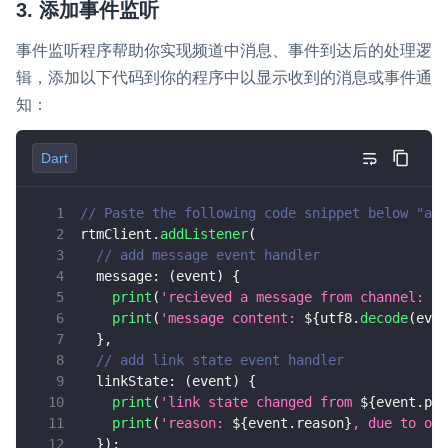
3. 添加事件监听
事件监听程序帮助你实现频道中消息、事件到达后的处理逻
辑，添加以下代码到你的程序中以显示收到的消息或事件通
知：
Dart
// Paste the following code snippet below "add
rtmClient
.
addListener
(
// add message event handler
  message
:
(
event
)
{
print
(
'recieved a message from channel: 
${
print
(
'message content: 
${
utf8
.
decode
(
even
}
,
// add link state event handler
  linkState
:
(
event
)
{
print
(
'link state changed from 
${
event
.
pre
print
(
'reason: 
${
event
.
reason
}
, due to ope
}
)
;