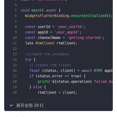
void
main
(
)
async
{
WidgetsFlutterBinding
.
ensureInitialized
(
)
;
const
 userId 
=
'your_userId'
;
const
 appId 
=
'your_appId'
;
const
 channelName 
=
'getting-started'
;
  late 
RtmClient
 rtmClient
;
//create rtm instance
try
{
// create rtm client
final
(
status
,
 client
)
=
await
RTM
(
 appId
,
if
(
status
.
error 
==
true
)
{
print
(
'
${
status
.
operation
}
 failed due 
}
else
{
        rtmClient 
=
 client
;
展开全部 28 行