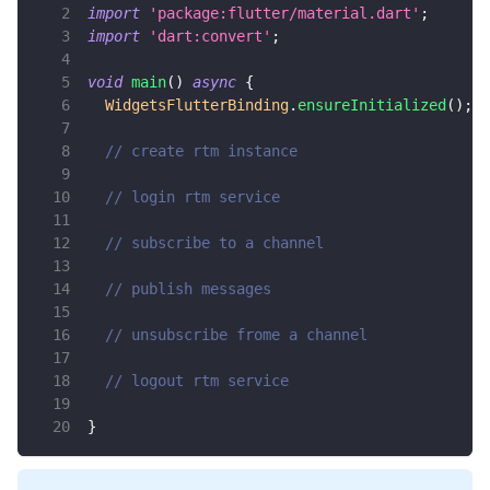
import
'package:flutter/material.dart'
;
import
'dart:convert'
;
void
main
(
)
async
{
WidgetsFlutterBinding
.
ensureInitialized
(
)
;
// create rtm instance
// login rtm service
// subscribe to a channel
// publish messages
// unsubscribe frome a channel
// logout rtm service
}