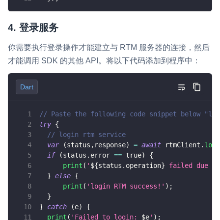
4. 登录服务
你需要执行登录操作才能建立与 RTM 服务器的连接，然后
才能调用 SDK 的其他 API。将以下代码添加到程序中：
Dart
// Paste the following code snippet below "log
try
{
// login rtm service
var
(
status
,
response
)
=
await
 rtmClient
.
logi
if
(
status
.
error 
==
true
)
{
print
(
'
${
status
.
operation
}
 failed due to
}
else
{
print
(
'login RTM success!'
)
;
}
}
catch
(
e
)
{
print
(
'Failed to login: 
$
e
'
)
;