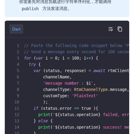
你需要先对消息负载进行字符串序列化，才能调用
方法发送消息。
publish
Dart
// Paste the following code snippet below "Pub
// Send a message every second for 100 seconds
for
(
var
 i 
=
0
;
 i 
<
100
;
 i
++
)
{
try
{
var
(
status
,
 response
)
=
await
 rtmClient
.
p
        channelName
,
'message number : 
$
i
'
,
        channelType
:
RtmChannelType
.
message
,
        customType
:
'PlainText'
)
;
if
(
status
.
error 
==
true
)
{
print
(
'
${
status
.
operation
}
 failed, error
}
else
{
print
(
'
${
status
.
operation
}
 success! mess
}