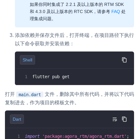
如果你同时集成了 2.2.1 及以上版本的 RTM SDK
云端录制
本地服务端录制
旁路推流
和 4.3.0 及以上版本的 RTC SDK，请参考
FAQ
处
输入在线媒体流
云端转码
RTMP 网关
理集成问题。
RTC 服务端 SDK
添加依赖并保存文件后，打开终端，在项目路径下执行
与 RTC 客户端 SDK 互通，实现收发流
以下命令获取并安装依赖：
PPT 转码服务
快速高效的文档转换解决方案
Shell
水晶球
flutter pub get
全周期通话质量检测、回溯和分析方案
打开
文件，删除其中所有代码，并将以下代码
main.dart
控制台
复制进去，作为项目的模板文件。
开通和管理声网各项产品服务的统一入口
低代码应用平台
Dart
灵动会议
NEW
import
'package:agora_rtm/agora_rtm.dart'
;
低代码集成、灵活定制、超低延时的音视频会议