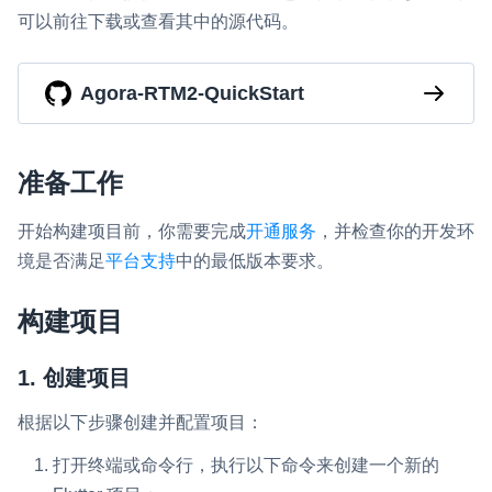
可以前往下载或查看其中的源代码。
即时通讯 IM
NEW
一整套高可靠、低时延、高并发、安全、全球化的即时聊天云服
务。
Agora-RTM2-QuickStart
融合 CDN 直播
对接国内外多家 CDN 供应商，提供一个整体播放体验最佳的
准备工作
CDN 直播方案
媒体流加速
开始构建项目前，你需要完成
开通服务
，并检查你的开发环
为智能硬件提供优质的媒体流传输，实现人与人、人与物、物与
境是否满足
平台支持
中的最低版本要求。
物的实时互动连接
构建项目
实时互动扩展能力
1. 创建项目
实时转录翻译
快速实现实时的语音转写功能
根据以下步骤创建并配置项目：
互动白板
打开终端或命令行，执行以下命令来创建一个新的
快速实现多人实时互动白板协作