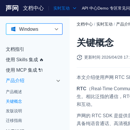
文档中心
实时互动
API 中心
Demo 专区
常见问
文档中心
/
实时互动
/
产品介
产品
Windows
关键概念
解决方案
Android
文档指引
通用文档
iOS
更新时间
2026/04/28 17:
使用 Skills 集成 🔥
Legacy 文档
macOS
使用 MCP 集成 🔌
Web
本文介绍使用声网 RTC 
产品介绍
Windows
RTC
（Real-Time 
产品概述
生。相比泛指的通信，R
HarmonyOS
关键概念
和互动。
小程序
发版说明
声网的 RTC SDK 
迁移指南
Electron
具备纯语音通话、高清视