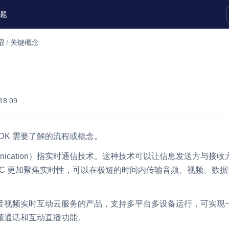
题
绍
/
关键概念
实时互动扩展能力
实时转录翻译
快速实现实时的语音转写功能
18:09
互动白板
快速实现多人实时互动白板协作
SDK 需要了解的流程或概念。
微呼叫
NEW
Communication）指实时通信技术。这种技术可以让信息发送方
实现智能硬件和微信小程序之间的实时
TC 更加聚焦实时性，可以在极短的时间内传输音频、视频、数
视频互通
Status Page
是提供音视频实时互动云服务的产品，支持多平台多设备运行，可实
集中展示声网主要产品及服务的综合服
频通话和互动直播功能。
质量及可用性信息