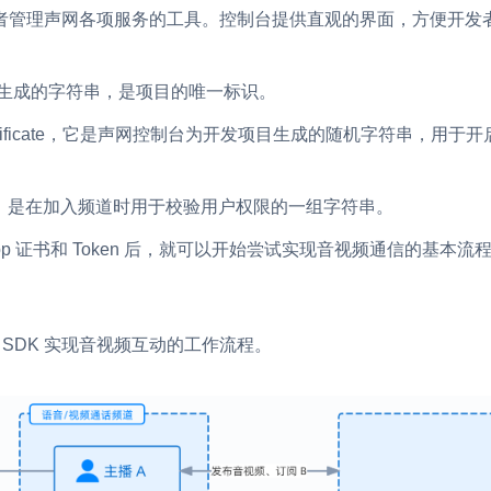
者管理声网各项服务的工具。控制台提供直观的界面，方便开发
RTC 服务端 SDK
。
与 RTC 客户端 SDK 互通，实现收发
延、高并发、安全、
生成的字符串，是项目的唯一标识。
服务。
PPT 转码服务
ertificate，它是声网控制台为开发项目生成的随机字符串，用于开启
快速高效的文档转换解决方案
N 供应商，提供一个整
水晶球
DN 直播方案
，是在加入频道时用于校验用户权限的一组字符串。
全周期通话质量检测、回溯和分析方案
App 证书和 Token 后，就可以开始尝试实现音视频通信的基本流
控制台
的媒体流传输，实现
与物的实时互动连接
开通和管理声网各项产品服务的统一入
 SDK 实现音视频互动的工作流程。