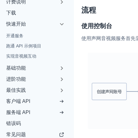
计费说明
Unity
流程
下载
Flutter
快速开始
使用控制台
React Native
开通服务
使用声网音视频服务首先
Unreal (C++)
实时互动基础能力
跑通 API 示例项目
Unreal (Blueprint)
实现音视频互动
对话式 AI 引擎
N
React
基础功能
突破传统文字交互模式
真、自然流畅的实时
RESTful
进阶功能
实时互动
HOT
最佳实践
集成实时通信技术，
客户端 API
频互动功能、更大的
互动效果
服务端 API
实时消息
错误码
一整套低延时、高并
常见问题
的实时消息及状态同