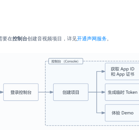
内容审核
对实时音频和视频画面进行风险识别，
联动回调和业务处置流程
云市场
需要在
控制台
创建音视频项目，详见
开通声网服务
。
一站式实时互动模块的选型、购买、账
打通
EW
HOT
SDK 拓展插件
，与 AI 进行高拟
拓展 SDK 能力，打造更具个性化的音
语音对话
互动效果
媒体服务
实现更强的实时音视
使用录制、推流、拉流等服务丰富互动
可扩展性和更优秀的
验
云端录制
本地服务端录制
旁路推流
输入在线媒体流
发、可扩展、高可靠
云端转码
RTMP 网关
步解决方案