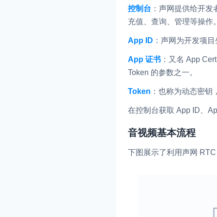
控制台
：声网提供给开发
即时通讯 IM
充值、查询、管理等操作
NEW
一整套高可靠、低时
App ID
：声网为开发项目
全球化的即时聊天云
App 证书
：又名 App C
融合 CDN 直播
Token 的参数之一。
对接国内外多家 CD
体播放体验最佳的 C
Token
：也称为动态密钥
媒体流加速
在控制台获取 App ID、
为智能硬件提供优质
人与人、人与物、物
音视频基本流程
下图展示了利用声网 RTC