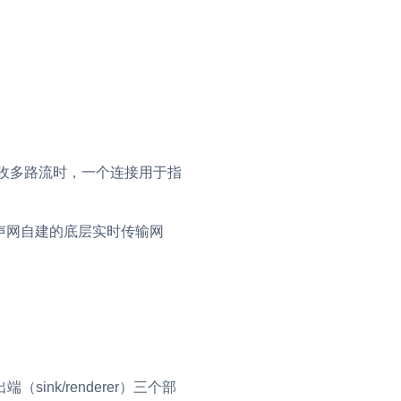
。
接收多路流时，一个连接用于指
时网，这是声网自建的底层实时传输网
sink/renderer）三个部