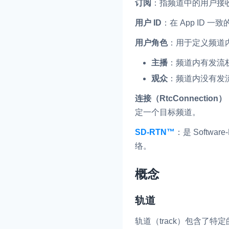
订阅
：指频道中的用户接
用户 ID
：在 App ID 
用户角色
：用于定义频道
主播
：频道内有发流
观众
：频道内没有发
连接（RtcConnection）
定一个目标频道。
SD-RTN™
：是 Softwa
络。
概念
轨道
轨道（track）包含了特定的