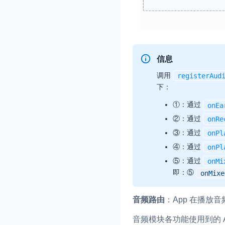
信息
调用
registerAud
下：
①：通过
onEa
②：通过
onRe
③：通过
onPl
④：通过
onPl
⑤：通过
onMi
即：⑤
onMixe
音频路由
：App 在播
音频模块各功能使用到的 A