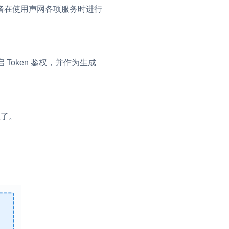
者在使用声网各项服务时进行
流
 Token 鉴权，并作为生成
低代码应用平台
灵动会议
NEW
程了。
低代码集成、灵活定制、超低延时的音视
口
频会议