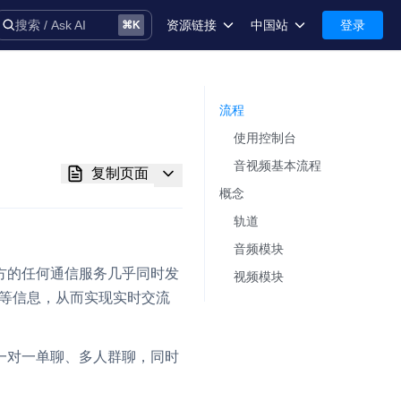
资源链接
中国站
登录
搜索 / Ask AI
⌘
K
术语库
中国站-简体中文
安全
International-English
流程​
使用控制台​
控制台
音视频基本流程​
复制页面
技术支持
概念​
轨道​
音频模块​
与接收方的任何通信服务几乎同时发
视频模块​
音
据等信息，从而实现实时交流
现一对一单聊、多人群聊，同时
务