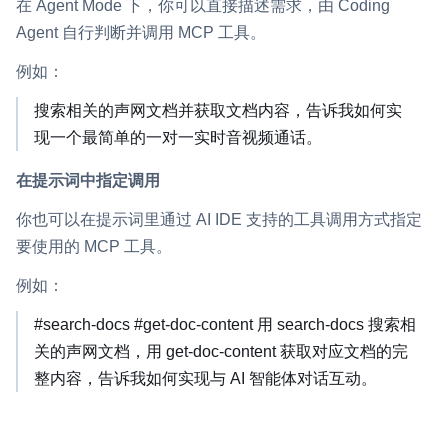
在 Agent Mode 下，你可以直接描述需求，由 Coding
云端录制
本地服务端录制
旁路推流
Agent 自行判断并调用 MCP 工具。
输入在线媒体流
云端转码
RTMP 网关
例如：
RTC 服务端 SDK
搜索相关的声网文档并获取文档内容，告诉我如何实
与 RTC 客户端 SDK 互通，实现收发流
现一个最简单的一对一实时音视频通话。
PPT 转码服务
在提示词中指定调用
快速高效的文档转换解决方案
你也可以在提示词里通过 AI IDE 支持的工具调用方式指定
水晶球
要使用的 MCP 工具。
全周期通话质量检测、回溯和分析方案
例如：
控制台
#search-docs #get-doc-content 用 search-docs 搜索相
开通和管理声网各项产品服务的统一入口
关的声网文档，用 get-doc-content 获取对应文档的完
低代码应用平台
整内容，告诉我如何实现与 AI 智能体对话互动。
灵动会议
NEW
低代码集成、灵活定制、超低延时的音视频会议