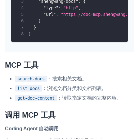
"shengwang-docs"
:
{
"type"
:
"http"
,
微呼叫
NEW
"url"
:
"https://doc-mcp.shengwang.cn/m
实现智能硬件和微信小程序之间的实时音视频互通
}
}
}
Status Page
集中展示声网主要产品及服务的综合服务质量及可用性信息
内容审核
MCP 工具
对实时音频和视频画面进行风险识别，并联动回调和业务处置流
程
：搜索相关文档。
search-docs
云市场
：浏览文档分类和文档列表。
list-docs
一站式实时互动模块的选型、购买、账号打通
：读取指定文档的完整内容。
get-doc-content
SDK 拓展插件
调用 MCP 工具
拓展 SDK 能力，打造更具个性化的音视频互动效果
媒体服务
Coding Agent 自动调用
使用录制、推流、拉流等服务丰富互动体验