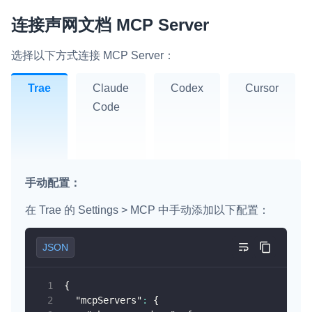
即时通讯 IM
连接声网文档 MCP Server
NEW
Flutter
一整套高可靠、低时延、高并发、安全、全球化的即时聊天云服
务。
React Native
选择以下方式连接 MCP Server：
融合 CDN 直播
Unreal (C++)
Trae
Claude
Codex
Cursor
对接国内外多家 CDN 供应商，提供一个整体播放体验最佳的
Code
Unreal (Blueprint)
CDN 直播方案
React
媒体流加速
为智能硬件提供优质的媒体流传输，实现人与人、人与物、物与
RESTful
物的实时互动连接
手动配置：
实时互动扩展能力
在 Trae 的 Settings > MCP 中手动添加以下配置：
实时转录翻译
JSON
快速实现实时的语音转写功能
{
互动白板
"mcpServers"
:
{
快速实现多人实时互动白板协作