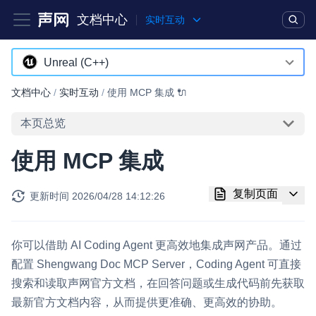
文档中心
实时互动
产品
解决方案
通用文档
Legacy 文档
Unreal (C++)
Android
文档中心
/
实时互动
/
使用 MCP 集成 🔌
实时互动基础能力
iOS
本页总览
对话式 AI 引擎
NEW
HOT
macOS
使用 MCP 集成
突破传统文字交互模式，与 AI 进行高拟真、自然流畅的实时语
Web
音对话
复制页面
更新时间
2026/04/28 14:12:26
Windows
实时互动
HOT
集成实时通信技术，实现更强的实时音视频互动功能、更大的可
HarmonyOS
扩展性和更优秀的互动效果
你可以借助 AI Coding Agent 更高效地集成声网产品。通过
小程序
配置 Shengwang Doc MCP Server，Coding Agent 可直接
实时消息
搜索和读取声网官方文档，在回答问题或生成代码前先获取
Electron
一整套低延时、高并发、可扩展、高可靠的实时消息及状态同步
最新官方文档内容，从而提供更准确、更高效的协助。
解决方案
Unity