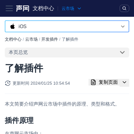
文档中心
云市场
产品
解决方案
通用文档
Legacy 文档
iOS
Android
文档中心
/
云市场
/
开发插件
/
了解插件
实时互动基础能力
iOS
本页总览
对话式 AI 引擎
NEW
HOT
macOS
了解插件
突破传统文字交互模式，与 AI 进行高拟真、自然流畅的实时语
Web
音对话
复制页面
更新时间
2024/01/25 10:54:54
Windows
实时互动
HOT
集成实时通信技术，实现更强的实时音视频互动功能、更大的可
Flutter
扩展性和更优秀的互动效果
本文简要介绍声网云市场中插件的原理、类型和格式。
实时消息
插件原理
一整套低延时、高并发、可扩展、高可靠的实时消息及状态同步
解决方案
在声网云市场中：