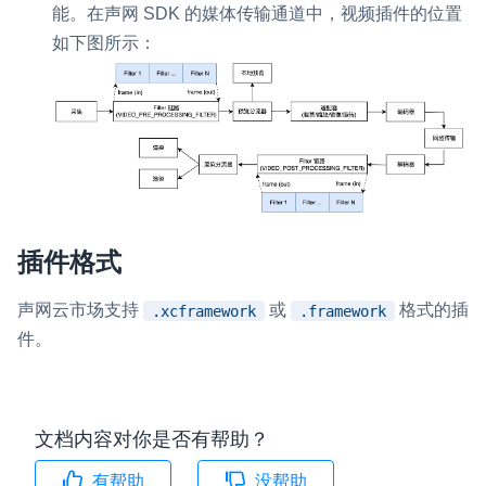
能。在声网 SDK 的媒体传输通道中，视频插件的位置
云端录制
本地服务端录制
旁路推流
如下图所示：
输入在线媒体流
云端转码
RTMP 网关
RTC 服务端 SDK
与 RTC 客户端 SDK 互通，实现收发流
PPT 转码服务
快速高效的文档转换解决方案
水晶球
插件格式
全周期通话质量检测、回溯和分析方案
声网云市场支持
或
格式的插
.xcframework
.framework
控制台
件。
开通和管理声网各项产品服务的统一入口
低代码应用平台
文档内容对你是否有帮助？
灵动会议
NEW
有帮助
没帮助
低代码集成、灵活定制、超低延时的音视频会议