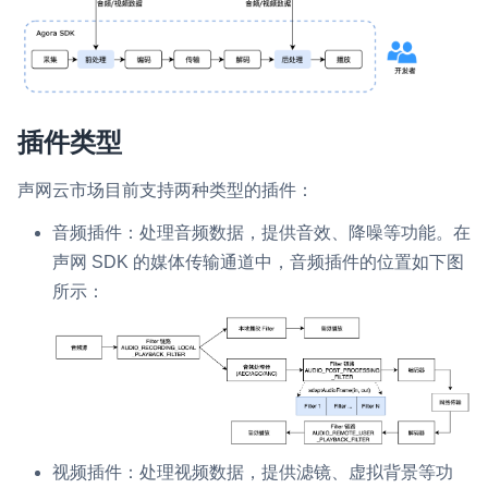
微呼叫
NEW
实现智能硬件和微信小程序之间的实时音视频互通
Status Page
插件类型
集中展示声网主要产品及服务的综合服务质量及可用性信息
声网云市场目前支持两种类型的插件：
内容审核
对实时音频和视频画面进行风险识别，并联动回调和业务处置流
音频插件：处理音频数据，提供音效、降噪等功能。在
程
声网 SDK 的媒体传输通道中，音频插件的位置如下图
所示：
云市场
一站式实时互动模块的选型、购买、账号打通
SDK 拓展插件
拓展 SDK 能力，打造更具个性化的音视频互动效果
媒体服务
视频插件：处理视频数据，提供滤镜、虚拟背景等功
使用录制、推流、拉流等服务丰富互动体验