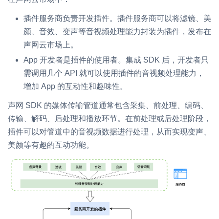
即时通讯 IM
NEW
插件服务商负责开发插件。插件服务商可以将滤镜、美
一整套高可靠、低时延、高并发、安全、全球化的即时聊天云服
颜、音效、变声等音视频处理能力封装为插件，发布在
务。
声网云市场上。
融合 CDN 直播
App 开发者是插件的使用者。集成 SDK 后，开发者只
对接国内外多家 CDN 供应商，提供一个整体播放体验最佳的
需调用几个 API 就可以使用插件的音视频处理能力，
CDN 直播方案
增加 App 的互动性和趣味性。
媒体流加速
声网 SDK 的媒体传输管道通常包含采集、前处理、编码、
为智能硬件提供优质的媒体流传输，实现人与人、人与物、物与
传输、解码、后处理和播放环节。在前处理或后处理阶段，
物的实时互动连接
插件可以对管道中的音视频数据进行处理，从而实现变声、
实时互动扩展能力
美颜等有趣的互动功能。
实时转录翻译
快速实现实时的语音转写功能
互动白板
快速实现多人实时互动白板协作