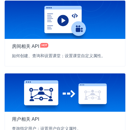
云端录制
本地服务端录制
旁路推流
输入在线媒体流
云端转码
RTMP 网关
RTC 服务端 SDK
与 RTC 客户端 SDK 互通，实现收发流
HOT
房间相关 API
PPT 转码服务
快速高效的文档转换解决方案
如何创建、查询和设置课堂；设置课堂自定义属性。
水晶球
全周期通话质量检测、回溯和分析方案
控制台
开通和管理声网各项产品服务的统一入口
低代码应用平台
用户相关 API
灵动会议
NEW
查询指定用户；设置用户自定义属性。
低代码集成、灵活定制、超低延时的音视频会议