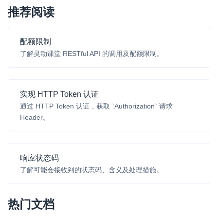
推荐阅读
微呼叫
NEW
实现智能硬件和微信小程序之间的实时音视频互通
配额限制
Status Page
了解灵动课堂 RESTful API 的调用及配额限制。
集中展示声网主要产品及服务的综合服务质量及可用性信息
内容审核
实现 HTTP Token 认证
对实时音频和视频画面进行风险识别，并联动回调和业务处置流
通过 HTTP Token 认证，获取 `Authorization` 请求
程
Header。
云市场
一站式实时互动模块的选型、购买、账号打通
响应状态码
SDK 拓展插件
了解可能会接收到的状态码、含义及处理措施。
拓展 SDK 能力，打造更具个性化的音视频互动效果
媒体服务
热门文档
使用录制、推流、拉流等服务丰富互动体验