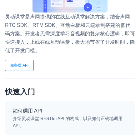
即时通讯 IM
NEW
灵动课堂是声网提供的在线互动课堂解决方案，结合声网
一整套高可靠、低时延、高并发、安全、全球化的即时聊天云服
务。
RTC SDK、RTM SDK、互动白板和云端录制搭建的低代
码方案。开发者无需深度学习音视频的复杂核心逻辑，即可
融合 CDN 直播
快速接入，上线在线互动课堂，极大地节省了开发时间，降
对接国内外多家 CDN 供应商，提供一个整体播放体验最佳的
低了开发门槛。
CDN 直播方案
媒体流加速
服务端 API
为智能硬件提供优质的媒体流传输，实现人与人、人与物、物与
物的实时互动连接
快速入门
实时互动扩展能力
实时转录翻译
如何调用 API
快速实现实时的语音转写功能
介绍灵动课堂 RESTful API 的构成，以及如何正确地调用
API。
互动白板
快速实现多人实时互动白板协作