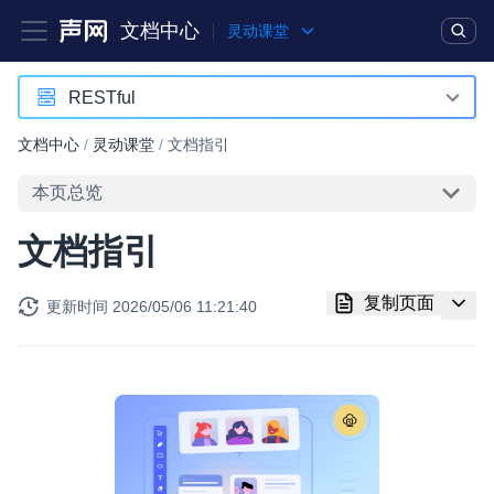
文档中心
灵动课堂
产品
解决方案
通用文档
Legacy 文档
RESTful
Android
文档中心
/
灵动课堂
/
文档指引
实时互动基础能力
iOS
本页总览
对话式 AI 引擎
NEW
HOT
Web
文档指引
突破传统文字交互模式，与 AI 进行高拟真、自然流畅的实时语
Electron
音对话
复制页面
更新时间
2026/05/06 11:21:40
RESTful
实时互动
HOT
集成实时通信技术，实现更强的实时音视频互动功能、更大的可
扩展性和更优秀的互动效果
实时消息
一整套低延时、高并发、可扩展、高可靠的实时消息及状态同步
解决方案