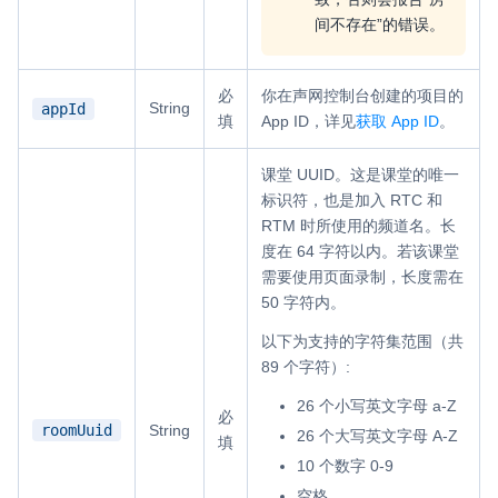
间不存在”的错误。
必
你在声网控制台创建的项目的
String
appId
填
App ID，详见
获取 App ID
。
课堂 UUID。这是课堂的唯一
标识符，也是加入 RTC 和
RTM 时所使用的频道名。长
度在 64 字符以内。若该课堂
需要使用页面录制，长度需在
50 字符内。
以下为支持的字符集范围（共
89 个字符）:
26 个小写英文字母 a-Z
必
roomUuid
String
26 个大写英文字母 A-Z
填
10 个数字 0-9
空格