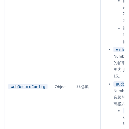
输
或等
7
20
输
12
值为
video
Numb
的帧率，
围为 [5
15。
audio
webRecordConfig
Object
非必填
Numb
音频的
码模式
0
k
码