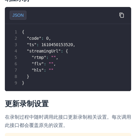
JSON
{
"code"
:
0
,
"ts"
:
1610450153520
,
"streamingUrl"
:
{
"rtmp"
:
""
,
"flv"
:
""
,
"hls"
:
""
}
}
更新录制设置
在录制过程中随时调用此接口更新录制相关设置。每次调用
此接口都会覆盖原先的设置。