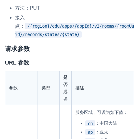
方法：PUT
即时通讯 IM
NEW
一整套高可靠、低时延、高并发、安全、全球化的即时聊天云服
接入
务。
点：
/{region}/edu/apps/{appId}/v2/rooms/{roomUu
id}/records/states/{state}
融合 CDN 直播
对接国内外多家 CDN 供应商，提供一个整体播放体验最佳的
请求参数
CDN 直播方案
URL 参数
媒体流加速
为智能硬件提供优质的媒体流传输，实现人与人、人与物、物与
是
物的实时互动连接
否
参数
类型
描述
实时互动扩展能力
必
填
实时转录翻译
服务区域，可设为如下值：
快速实现实时的语音转写功能
：中国大陆
cn
互动白板
：亚太
ap
快速实现多人实时互动白板协作