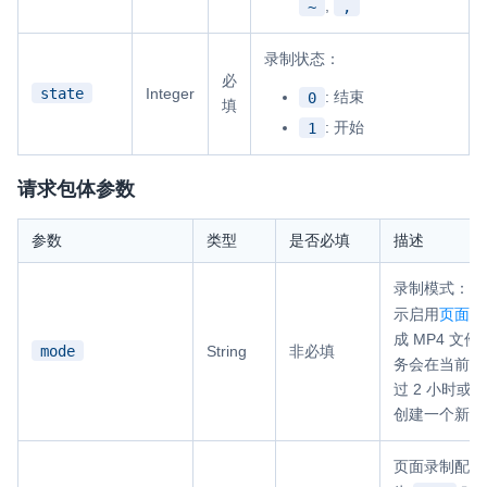
,
~
,
录制状态：
必
state
Integer
: 结束
0
填
: 开始
1
请求包体参数
参数
类型
是否必填
描述
录制模式：
示启用
页面录
成 MP4 文
mode
String
非必填
务会在当前 M
过 2 小时或大
创建一个新的 
页面录制配