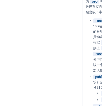
为
时
web
数设置页面录
包含以下字段
rootU
Strin
的根地
灵动课堂 R
根据
r
接上
r
roomT
便声网
以一个“
加入指
publi
填）是
推到 C
t
f