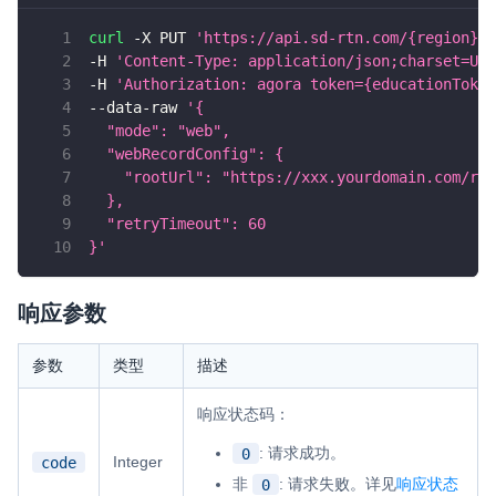
curl
 -X PUT 
'https://api.sd-rtn.com/{region}/e
-H 
'Content-Type: application/json;charset=UTF
-H 
'Authorization: agora token={educationToken
--data-raw 
'{
  "mode": "web",
  "webRecordConfig": {
    "rootUrl": "https://xxx.yourdomain.com/rec
  },
  "retryTimeout": 60
}'
响应参数
参数
类型
描述
响应状态码：
: 请求成功。
0
Integer
code
非
: 请求失败。详见
响应状态
0