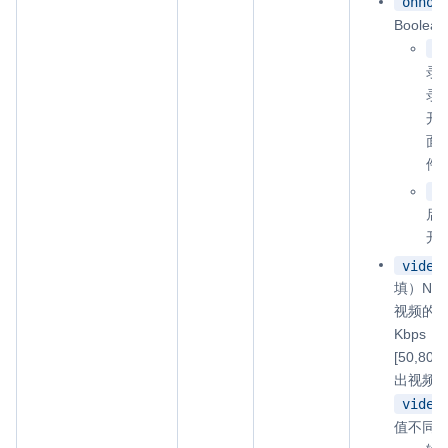
onhol
Boole
t
录
录
开
面
件
f
启
开
video
填）Nu
视频的
Kbps
[50,8
出视频
video
值不同