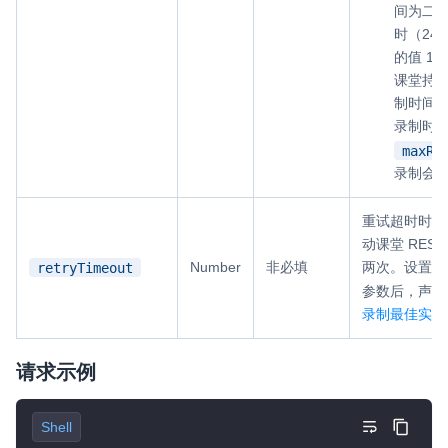
间为二者之
时（24
的值 1
课堂持
制时间默
录制时
maxRe
录制会
重试超时时间
动课堂 RESTf
Number
非必填
两次。设置
retryTimeout
参数后，声网
录制最佳实践
请求示例
Shell