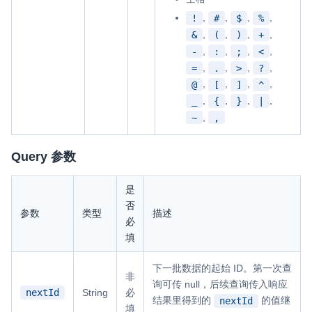
,
,
,
,
!
#
$
%
,
,
,
,
&
(
)
+
,
,
,
,
-
:
;
<
,
,
,
,
=
.
>
?
,
,
,
,
@
[
]
^
,
,
,
,
_
{
}
|
,
~
,
Query 参数
是
否
参数
类型
描述
必
填
下一批数据的起始 ID。第一次查
非
询可传 null，后续查询传入响应
nextId
String
必
结果里得到的
的值继
nextId
填