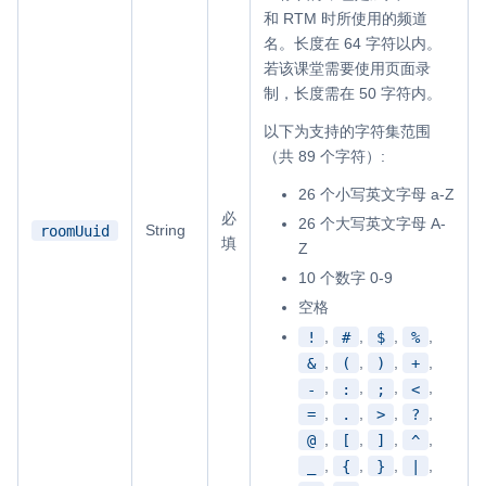
和 RTM 时所使用的频道
云端录制
本地服务端录制
旁路推流
名。长度在 64 字符以内。
输入在线媒体流
云端转码
RTMP 网关
若该课堂需要使用页面录
制，长度需在 50 字符内。
RTC 服务端 SDK
与 RTC 客户端 SDK 互通，实现收发流
以下为支持的字符集范围
（共 89 个字符）:
PPT 转码服务
26 个小写英文字母 a-Z
快速高效的文档转换解决方案
必
26 个大写英文字母 A-
String
roomUuid
填
Z
水晶球
10 个数字 0-9
全周期通话质量检测、回溯和分析方案
空格
控制台
,
,
,
,
!
#
$
%
开通和管理声网各项产品服务的统一入口
,
,
,
,
&
(
)
+
,
,
,
,
-
:
;
<
低代码应用平台
,
,
,
,
=
.
>
?
,
,
,
,
@
[
]
^
灵动会议
NEW
,
,
,
,
_
{
}
|
低代码集成、灵活定制、超低延时的音视频会议