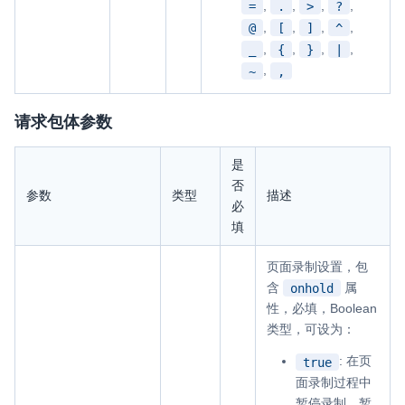
,
,
,
,
=
.
>
?
,
,
,
,
@
[
]
^
,
,
,
,
_
{
}
|
,
~
,
请求包体参数
是
否
参数
类型
描述
必
填
页面录制设置，包
含
属
onhold
性，必填，Boolean
类型，可设为：
: 在页
true
面录制过程中
暂停录制。暂