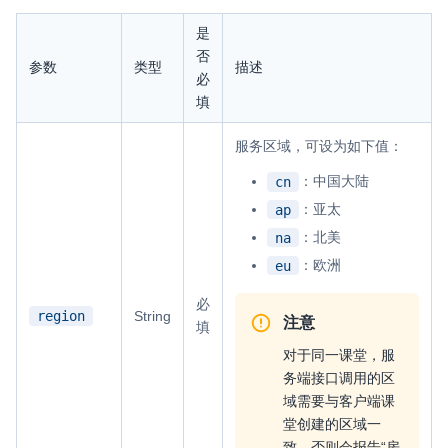
是
否
参数
类型
描述
必
填
服务区域，可设为如下值：
：中国大陆
cn
：亚太
ap
：北美
na
：欧洲
eu
必
region
String
注意
填
对于同一课堂，服
务端接口调用的区
域需要与客户端课
堂创建的区域一
致，否则会报告“房