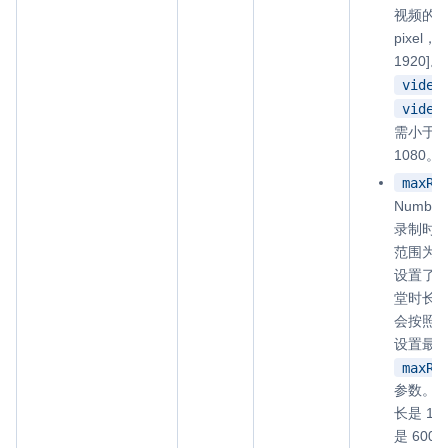
视频的
pixel，
1920]
video
video
需小于等于
1080。
maxRe
Numb
录制时
范围为 [
设置了
堂时长
会按照
设置最
maxRe
参数。
长是 1
是 60