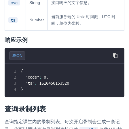
String
接口响应的文字信息。
msg
当前服务端的 Unix 时间戳，UTC 时
Number
ts
间，单位为毫秒。
响应示例
JSON
{
"code"
:
0
,
"ts"
:
1610450153520
}
查询录制列表
查询指定课堂内的录制列表。每次开启录制会生成一条记