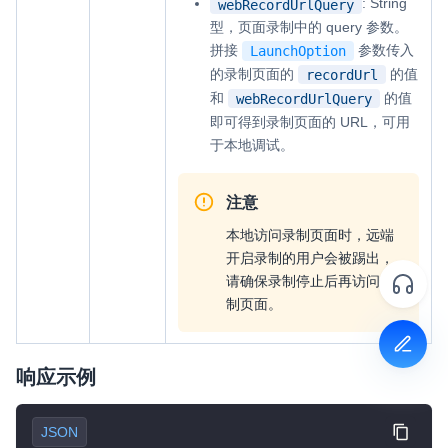
: String
webRecordUrlQuery
型，页面录制中的 query 参数。
拼接
参数传入
LaunchOption
的录制页面的
的值
recordUrl
和
的值
webRecordUrlQuery
即可得到录制页面的 URL，可用
于本地调试。
注意
本地访问录制页面时，远端
开启录制的用户会被踢出，
请确保录制停止后再访问录
制页面。
响应示例
JSON