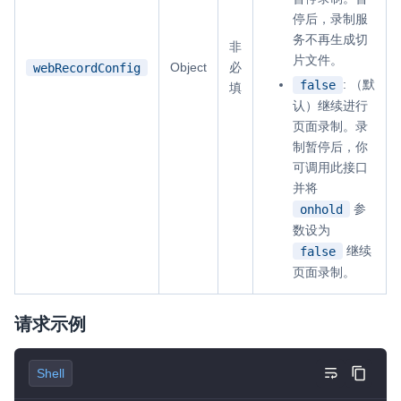
停后，录制服
务不再生成切
非
片文件。
Object
必
webRecordConfig
: （默
false
填
认）继续进行
页面录制。录
制暂停后，你
可调用此接口
并将
参
onhold
数设为
继续
false
页面录制。
请求示例
Shell