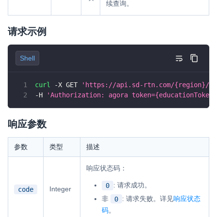
续查询。
请求示例
Shell
curl
 -X GET 
'https://api.sd-rtn.com/{region}/ed
-H 
'Authorization: agora token={educationToken}
响应参数
参数
类型
描述
响应状态码：
: 请求成功。
0
Integer
code
非
: 请求失败。详见
响应状态
0
码
。