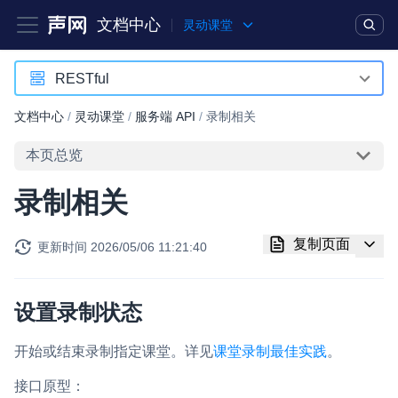
文档中心
灵动课堂
产品
解决方案
通用文档
Legacy 文档
RESTful
Android
文档中心
/
灵动课堂
/
服务端 API
/
录制相关
实时互动基础能力
iOS
本页总览
对话式 AI 引擎
NEW
HOT
Web
录制相关
突破传统文字交互模式，与 AI 进行高拟真、自然流畅的实时语
Electron
音对话
复制页面
更新时间
2026/05/06 11:21:40
RESTful
实时互动
HOT
集成实时通信技术，实现更强的实时音视频互动功能、更大的可
扩展性和更优秀的互动效果
设置录制状态
实时消息
开始或结束录制指定课堂。详见
课堂录制最佳实践
。
一整套低延时、高并发、可扩展、高可靠的实时消息及状态同步
解决方案
接口原型：