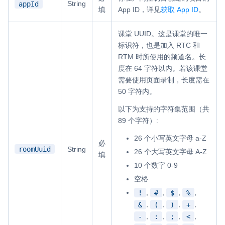
String
appId
填
App ID，详见
获取 App ID
。
课堂 UUID。这是课堂的唯一
标识符，也是加入 RTC 和
RTM 时所使用的频道名。长
度在 64 字符以内。若该课堂
需要使用页面录制，长度需在
50 字符内。
以下为支持的字符集范围（共
89 个字符）:
26 个小写英文字母 a-Z
必
roomUuid
String
26 个大写英文字母 A-Z
填
10 个数字 0-9
空格
,
,
,
,
!
#
$
%
,
,
,
,
&
(
)
+
,
,
,
,
-
:
;
<