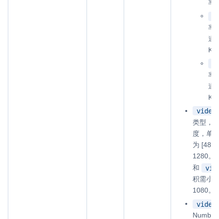
率约
1
率
道
Kb
2
率
道
Kb
video
类型，
度，单位为
为 [480
1280。
和
vid
积需小于等
1080。
video
Numb