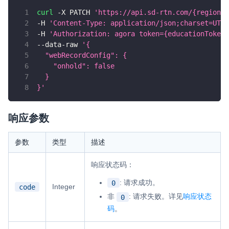
curl
 -X PATCH 
'https://api.sd-rtn.com/{region}/
-H 
'Content-Type: application/json;charset=UTF-
-H 
'Authorization: agora token={educationToken}
--data-raw 
'{
  "webRecordConfig": {
    "onhold": false
  }
}'
响应参数
参数
类型
描述
响应状态码：
: 请求成功。
0
Integer
code
非
: 请求失败。详见
响应状态
0
码
。