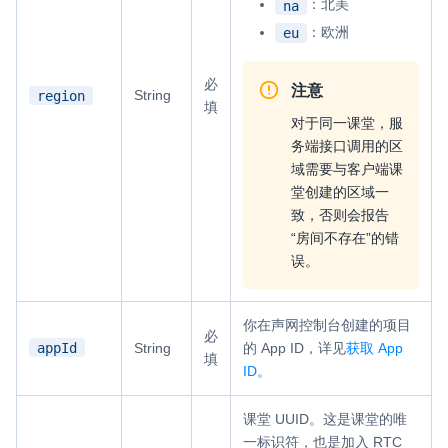
：北美
na
：欧洲
eu
微呼叫
NEW
实现智能硬件和微信小程序之间的实时音视频互通
必
注意
String
region
填
Status Page
对于同一课堂，服
集中展示声网主要产品及服务的综合服务质量及可用性信息
务端接口调用的区
域需要与客户端课
内容审核
堂创建的区域一
对实时音频和视频画面进行风险识别，并联动回调和业务处置流
致，否则会报告
程
“房间不存在”的错
误。
云市场
一站式实时互动模块的选型、购买、账号打通
你在声网控制台创建的项目
必
SDK 拓展插件
appId
String
的 App ID，详见
获取 App
填
拓展 SDK 能力，打造更具个性化的音视频互动效果
ID
。
媒体服务
课堂 UUID。这是课堂的唯
使用录制、推流、拉流等服务丰富互动体验
一标识符，也是加入 RTC