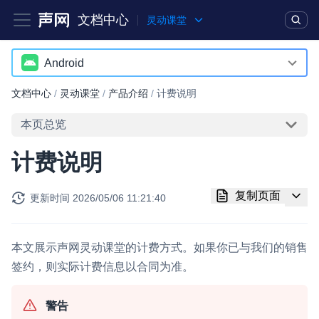
文档中心
灵动课堂
产品
解决方案
通用文档
Legacy 文档
Android
Android
文档中心
/
灵动课堂
/
产品介绍
/
计费说明
实时互动基础能力
iOS
本页总览
对话式 AI 引擎
NEW
HOT
Web
计费说明
突破传统文字交互模式，与 AI 进行高拟真、自然流畅的实时语
Electron
音对话
复制页面
更新时间
2026/05/06 11:21:40
RESTful
实时互动
HOT
集成实时通信技术，实现更强的实时音视频互动功能、更大的可
扩展性和更优秀的互动效果
本文展示声网灵动课堂的计费方式。如果你已与我们的销售
签约，则实际计费信息以合同为准。
实时消息
一整套低延时、高并发、可扩展、高可靠的实时消息及状态同步
警告
解决方案