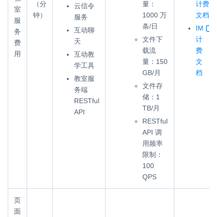
（分
量：
计费
云信令
室
云端录制
本地服务端录制
旁路推流
钟）
1000 万
文档
服务
服
输入在线媒体流
云端转码
RTMP 网关
条/日
IM
互动聊
务
文件下
计
天
费
RTC 服务端 SDK
载流
费
用
互动教
与 RTC 客户端 SDK 互通，实现收发流
量：150
文
学工具
GB/月
档
教室服
PPT 转码服务
文件存
务端
快速高效的文档转换解决方案
储：1
RESTful
TB/月
API
水晶球
RESTful
全周期通话质量检测、回溯和分析方案
API 调
用频率
控制台
限制：
开通和管理声网各项产品服务的统一入口
100
低代码应用平台
QPS
页
灵动会议
NEW
面
低代码集成、灵活定制、超低延时的音视频会议