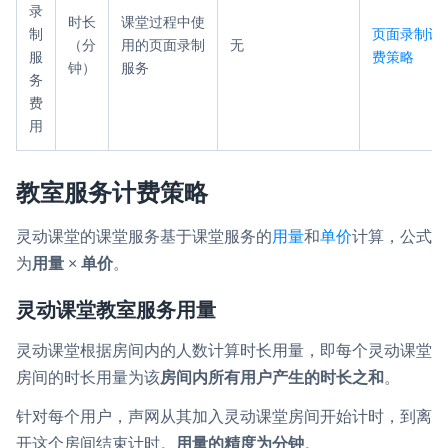
录
时长
课堂过程中使
制
页面录制计
（分
用的页面录制
无
服
费策略
钟）
服务
务
费
用
教室服务计费策略
灵动课堂的课堂服务基于课堂服务的
用量
和
单价
计算，公式
为
用量
×
单价
。
灵动课堂教室服务用量
灵动课堂根据房间内的人数计算时长用量，即每个灵动课堂
房间的时长用量为该
房间内所有用户产生的时长之和
。
针对每个用户，声网从其加入灵动课堂房间开始计时，到离
开这个房间结束计时。
用量的精度为分钟
。