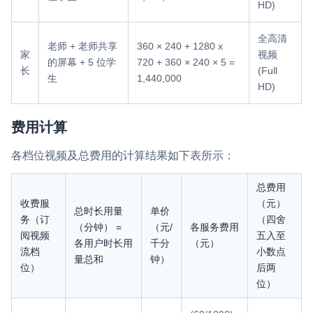
HD)
全高清
老师 + 老师共享
360 × 240 + 1280 x
家
视频
的屏幕 + 5 位学
720 + 360 × 240 × 5 =
长
(Full
生
1,440,000
HD)
费用计算
各档位视频及总费用的计算结果如下表所示：
总费用
收费服
（元）
总时长用量
单价
务（订
（四舍
（分钟） =
（元/
各服务费用
阅视频
五入至
各用户时长用
千分
（元）
流档
小数点
量总和
钟）
位）
后两
位）