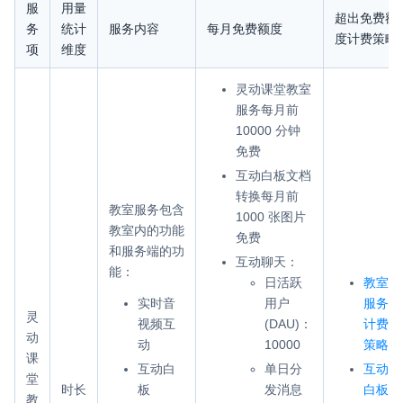
服
用量
超出免费额
务
统计
服务内容
每月免费额度
微呼叫
NEW
度计费策略
项
维度
实现智能硬件和微信小程序之间的实时音视频互通
灵动课堂教室
Status Page
服务每月前
集中展示声网主要产品及服务的综合服务质量及可用性信息
10000 分钟
免费
内容审核
互动白板文档
对实时音频和视频画面进行风险识别，并联动回调和业务处置流
转换每月前
程
教室服务包含
1000 张图片
教室内的功能
免费
云市场
和服务端的功
互动聊天：
一站式实时互动模块的选型、购买、账号打通
能：
日活跃
教室
实时音
用户
服务
SDK 拓展插件
灵
视频互
(DAU)：
计费
拓展 SDK 能力，打造更具个性化的音视频互动效果
动
动
10000
策略
课
互动白
单日分
互动
媒体服务
堂
时长
板
发消息
白板
使用录制、推流、拉流等服务丰富互动体验
教