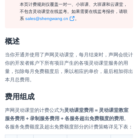
本页计费规则仅覆盖一对一、小班课、大班课和云课堂，
即时通讯 IM
NEW
不包含灵动课堂在线监考。如果需要在线监考报价，请联
一整套高可靠、低时延、高并发、安全、全球化的即时聊天云服
系
sales@shengwang.cn
。
务。
融合 CDN 直播
概述
对接国内外多家 CDN 供应商，提供一个整体播放体验最佳的
CDN 直播方案
当你开通并使用了声网灵动课堂，每月结束时，声网会统计
你的开发者账户下所有项目产生的各项灵动课堂服务的用
媒体流加速
量，扣除每月免费额度后，乘以相应的单价，最后相加得出
为智能硬件提供优质的媒体流传输，实现人与人、人与物、物与
物的实时互动连接
本月总费用。
实时互动扩展能力
费用组成
实时转录翻译
声网灵动课堂的计费公式为
灵动课堂费用 = 灵动课堂教室
快速实现实时的语音转写功能
服务费用 + 录制服务费用 + 各服务超出免费额度的费用
。
各服务免费额度及超出免费额度部分的计费策略详见下表：
互动白板
快速实现多人实时互动白板协作