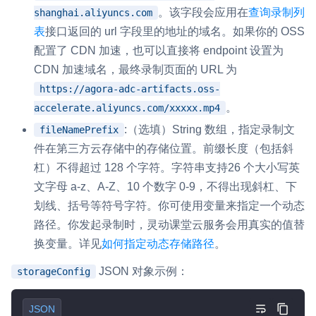
。该字段会应用在
查询录制列
shanghai.aliyuncs.com
表
接口返回的 url 字段里的地址的域名。如果你的 OSS
配置了 CDN 加速，也可以直接将 endpoint 设置为
CDN 加速域名，最终录制页面的 URL 为
https://agora-adc-artifacts.oss-
。
accelerate.aliyuncs.com/xxxxx.mp4
:（选填）String 数组，指定录制文
fileNamePrefix
件在第三方云存储中的存储位置。前缀长度（包括斜
杠）不得超过 128 个字符。字符串支持26 个大小写英
文字母 a-z、A-Z、10 个数字 0-9，不得出现斜杠、下
划线、括号等符号字符。你可使用变量来指定一个动态
路径。你发起录制时，灵动课堂云服务会用真实的值替
换变量。详见
如何指定动态存储路径
。
JSON 对象示例：
storageConfig
JSON