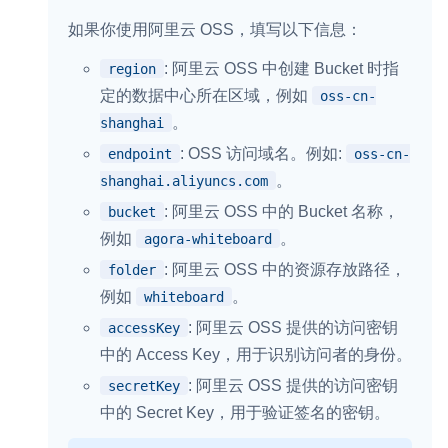
云端录制
本地服务端录制
旁路推流
如果你使用阿里云 OSS，填写以下信息：
输入在线媒体流
云端转码
RTMP 网关
: 阿里云 OSS 中创建 Bucket 时指
region
RTC 服务端 SDK
定的数据中心所在区域，例如
oss-cn-
与 RTC 客户端 SDK 互通，实现收发流
。
shanghai
: OSS 访问域名。例如:
endpoint
oss-cn-
PPT 转码服务
。
shanghai.aliyuncs.com
快速高效的文档转换解决方案
: 阿里云 OSS 中的 Bucket 名称，
bucket
水晶球
例如
。
agora-whiteboard
全周期通话质量检测、回溯和分析方案
: 阿里云 OSS 中的资源存放路径，
folder
例如
。
whiteboard
控制台
: 阿里云 OSS 提供的访问密钥
accessKey
开通和管理声网各项产品服务的统一入口
中的 Access Key，用于识别访问者的身份。
低代码应用平台
: 阿里云 OSS 提供的访问密钥
secretKey
中的 Secret Key，用于验证签名的密钥。
灵动会议
NEW
低代码集成、灵活定制、超低延时的音视频会议