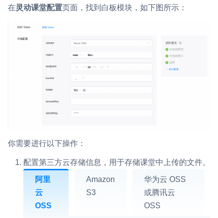
在
灵动课堂配置
页面，找到白板模块，如下图所示：
微呼叫
NEW
实现智能硬件和微信小程序之间的实时音视频互通
Status Page
集中展示声网主要产品及服务的综合服务质量及可用性信息
内容审核
对实时音频和视频画面进行风险识别，并联动回调和业务处置流
程
云市场
你需要进行以下操作：
一站式实时互动模块的选型、购买、账号打通
配置第三方云存储信息，用于存储课堂中上传的文件。
SDK 拓展插件
阿里
Amazon
华为云 OSS
拓展 SDK 能力，打造更具个性化的音视频互动效果
云
S3
或腾讯云
媒体服务
OSS
OSS
使用录制、推流、拉流等服务丰富互动体验