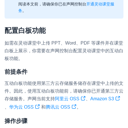
阅读本文前，请确保你已在声网控制台
开通灵动课堂服
即时通讯 IM
NEW
务
。
一整套高可靠、低时延、高并发、安全、全球化的即时聊天云服
务。
配置白板功能
融合 CDN 直播
对接国内外多家 CDN 供应商，提供一个整体播放体验最佳的
如需在灵动课堂中上传 PPT、Word、PDF 等课件并在课堂
CDN 直播方案
白板上展示，你需要在声网控制台配置灵动课堂中的互动白
板功能。
媒体流加速
为智能硬件提供优质的媒体流传输，实现人与人、人与物、物与
前提条件
物的实时互动连接
实时互动扩展能力
互动白板功能使用第三方云存储服务储存在课堂中上传的文
件。因此，使用互动白板功能前，请确保你已开通第三方云
实时转录翻译
存储服务。声网当前支持
阿里云 OSS
、
Amazon S3
快速实现实时的语音转写功能
、
华为云 OSS
和
腾讯云 OSS
。
互动白板
操作步骤
快速实现多人实时互动白板协作