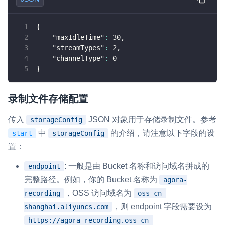
{
"maxIdleTime"
:
30
,
"streamTypes"
:
2
,
"channelType"
:
0
}
录制文件存储配置
传入
JSON 对象用于存储录制文件。参考
storageConfig
中
的介绍，请注意以下字段的设
start
storageConfig
置：
: 一般是由 Bucket 名称和访问域名拼成的
endpoint
完整路径。例如，你的 Bucket 名称为
agora-
，OSS 访问域名为
recording
oss-cn-
，则 endpoint 字段需要设为
shanghai.aliyuncs.com
https://agora-recording.oss-cn-