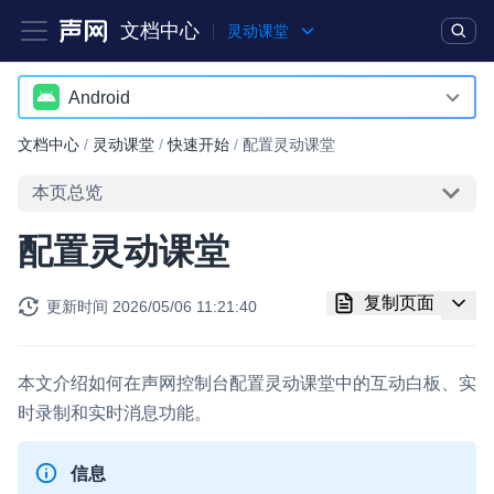
文档中心
灵动课堂
产品
解决方案
通用文档
Legacy 文档
Android
Android
文档中心
/
灵动课堂
/
快速开始
/
配置灵动课堂
实时互动基础能力
iOS
本页总览
对话式 AI 引擎
NEW
HOT
Web
配置灵动课堂
突破传统文字交互模式，与 AI 进行高拟真、自然流畅的实时语
Electron
音对话
复制页面
更新时间
2026/05/06 11:21:40
RESTful
实时互动
HOT
集成实时通信技术，实现更强的实时音视频互动功能、更大的可
扩展性和更优秀的互动效果
本文介绍如何在声网控制台配置灵动课堂中的互动白板、实
时录制和实时消息功能。
实时消息
一整套低延时、高并发、可扩展、高可靠的实时消息及状态同步
信息
解决方案