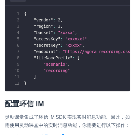
{
"vendor"
:
2
,
"region"
:
3
,
"bucket"
:
"xxxxx"
,
"accessKey"
:
"xxxxxxf"
,
"secretKey"
:
"xxxxx"
,
"endpoint"
:
"https://agora-recording.oss-c
"fileNamePrefix"
:
[
"scenario"
,
"recording"
]
}
配置环信 IM
灵动课堂集成了环信 IM SDK 实现实时消息功能。因此，如
需使用灵动课堂中的实时消息功能，你需要进行以下操作：