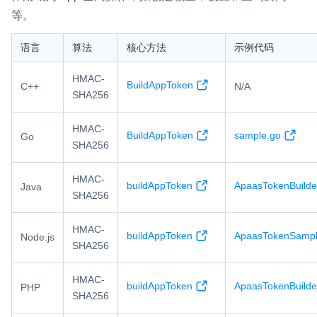
等。
语言
算法
核心方法
示例代码
HMAC-
BuildAppToken
C++
N/A
SHA256
HMAC-
BuildAppToken
sample.go
Go
SHA256
HMAC-
buildAppToken
ApaasTokenBuilde
Java
SHA256
HMAC-
buildAppToken
ApaasTokenSampl
Node.js
SHA256
HMAC-
buildAppToken
ApaasTokenBuild
PHP
SHA256