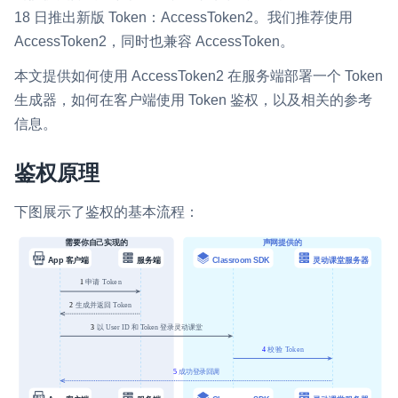
18 日推出新版 Token：AccessToken2。我们推荐使用
即时通讯 IM
NEW
AccessToken2，同时也兼容 AccessToken。
一整套高可靠、低时延、高并发、安全、全球化的即时聊天云服
务。
本文提供如何使用 AccessToken2 在服务端部署一个 Token
生成器，如何在客户端使用 Token 鉴权，以及相关的参考
融合 CDN 直播
信息。
对接国内外多家 CDN 供应商，提供一个整体播放体验最佳的
CDN 直播方案
鉴权原理
媒体流加速
为智能硬件提供优质的媒体流传输，实现人与人、人与物、物与
下图展示了鉴权的基本流程：
物的实时互动连接
实时互动扩展能力
实时转录翻译
快速实现实时的语音转写功能
互动白板
快速实现多人实时互动白板协作