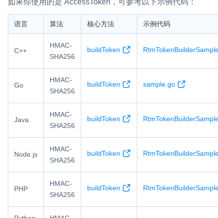
如果你使用的是 AccessToken，可参考以下示例代码：
语言
算法
核心方法
示例代码
HMAC-
buildToken
RtmTokenBuilderSample
C++
SHA256
HMAC-
buildToken
sample.go
Go
SHA256
HMAC-
buildToken
RtmTokenBuilderSample
Java
SHA256
HMAC-
buildToken
RtmTokenBuilderSample
Node.js
SHA256
HMAC-
buildToken
RtmTokenBuilderSampl
PHP
SHA256