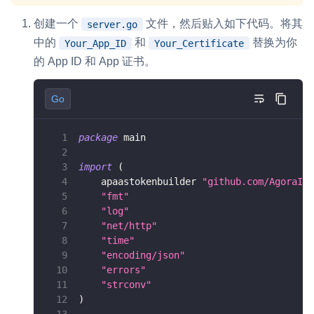
创建一个
文件，然后贴入如下代码。将其
server.go
中的
和
替换为你
Your_App_ID
Your_Certificate
的 App ID 和 App 证书。
Go
package
 main
import
(
    apaastokenbuilder 
"github.com/AgoraIO/
"fmt"
"log"
"net/http"
"time"
"encoding/json"
"errors"
"strconv"
)