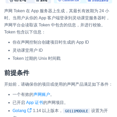
微呼叫
NEW
声网 Token 在 App 服务器上生成，其最长有效期为 24 小
实现智能硬件和微信小程序之间的实时音视频互通
时。当用户从你的 App 客户端登录到灵动课堂服务器时，
声网平台会读取该 Token 中包含的信息，并进行校验。
Status Page
Token 包含以下信息：
集中展示声网主要产品及服务的综合服务质量及可用性信息
你在声网控制台创建项目时生成的 App ID
内容审核
灵动课堂用户 ID
对实时音频和视频画面进行风险识别，并联动回调和业务处置流
Token 过期的 Unix 时间戳
程
云市场
前提条件
一站式实时互动模块的选型、购买、账号打通
开始前，请确保你的项目或使用的声网产品满足如下条件：
SDK 拓展插件
一个有效的
声网账户
。
拓展 SDK 能力，打造更具个性化的音视频互动效果
已开启
App 证书
的声网项目。
媒体服务
Golang
1.14 以上版本，
设置为开
GO111MODULE
使用录制、推流、拉流等服务丰富互动体验