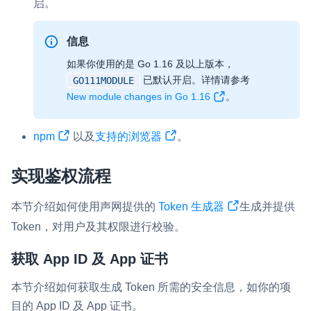
启。
云端录制
本地服务端录制
旁路推流
输入在线媒体流
云端转码
RTMP 网关
信息
RTC 服务端 SDK
如果你使用的是 Go 1.16 及以上版本，
已默认开启。详情请参考
GO111MODULE
与 RTC 客户端 SDK 互通，实现收发流
New module changes in Go 1.16
。
PPT 转码服务
快速高效的文档转换解决方案
npm
以及
支持的浏览器
。
水晶球
实现鉴权流程
全周期通话质量检测、回溯和分析方案
本节介绍如何使用声网提供的
Token 生成器
生成并提供
控制台
Token，对用户及其权限进行校验。
开通和管理声网各项产品服务的统一入口
低代码应用平台
获取 App ID 及 App 证书
本节介绍如何获取生成 Token 所需的安全信息，如你的项
灵动会议
NEW
目的 App ID 及 App 证书。
低代码集成、灵活定制、超低延时的音视频会议