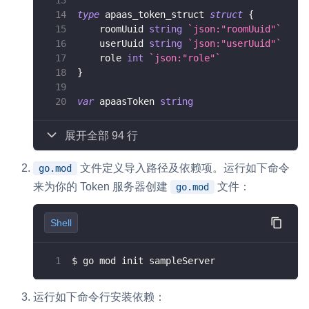
type
 apaas_token_struct 
struct
{
    roomUuid 
string
`json:"roomUuid"`
    userUuid 
string
`json:"userUuid"`
    role 
int
`json:"role"`
}
var
 apaasToken 
string
展开全部 94 行
文件定义导入路径及依赖项。运行如下命令
go.mod
来为你的 Token 服务器创建
文件：
go.mod
Shell
$ go mod init sampleServer
运行如下命令行安装依赖：