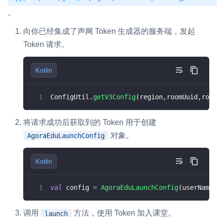
。
向你已经集成了声网 Token 生成器的服务端，发起
Token 请求。
Kotlin
ConfigUtil
.
getV3Config
(
region
,
roomUuid
,
role
将请求成功后获取到的 Token 用于创建
对象。
AgoraEduLaunchConfig
Kotlin
val
 config 
=
AgoraEduLaunchConfig
(
userName
,
调用
方法，使用 Token 加入课堂。
launch