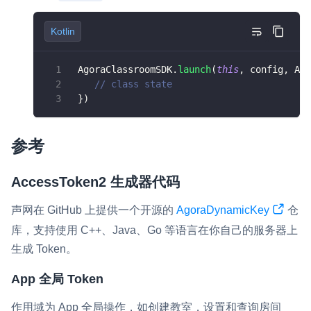
Kotlin
 AgoraClassroomSDK
.
launch
(
this
,
 config
,
 Ago
// class state
}
)
参考
AccessToken2 生成器代码
声网在 GitHub 上提供一个开源的
AgoraDynamicKey
仓
库，支持使用 C++、Java、Go 等语言在你自己的服务器上
生成 Token。
App 全局 Token
作用域为 App 全局操作，如创建教室，设置和查询房间