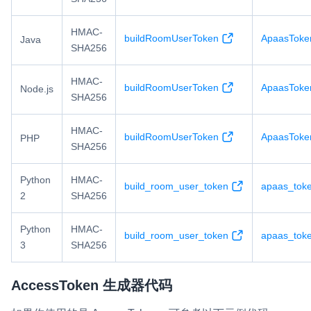
HMAC-
buildRoomUserToken
ApaasToken
Java
SHA256
HMAC-
buildRoomUserToken
ApaasToke
Node.js
SHA256
HMAC-
buildRoomUserToken
ApaasToke
PHP
SHA256
Python
HMAC-
build_room_user_token
apaas_toke
2
SHA256
Python
HMAC-
build_room_user_token
apaas_toke
3
SHA256
AccessToken 生成器代码