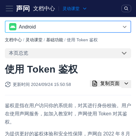
文档中心
灵动课堂
产品
解决方案
通用文档
Legacy 文档
Android
Android
文档中心
/
灵动课堂
/
基础功能
/
使用 Token 鉴权
实时互动基础能力
iOS
本页总览
对话式 AI 引擎
NEW
HOT
Web
使用 Token 鉴权
突破传统文字交互模式，与 AI 进行高拟真、自然流畅的实时语
Electron
音对话
复制页面
更新时间
2024/09/24 15:50:58
RESTful
实时互动
HOT
集成实时通信技术，实现更强的实时音视频互动功能、更大的可
扩展性和更优秀的互动效果
鉴权是指在用户访问你的系统前，对其进行身份校验。用户
在使用声网服务，如加入教室时，声网使用 Token 对其鉴
实时消息
权。
一整套低延时、高并发、可扩展、高可靠的实时消息及状态同步
解决方案
为提供更好的鉴权体验和安全性保障，声网自 2022 年 8 月